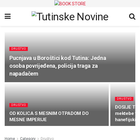
DRUŠTVO
Pucnjava u Boroštici kod Tutina: Jedna
osoba povrijeđena, policija traga za
napadačem
DRUŠTVO
DRUŠTVO
DOSIJE TUTI
OD KOLICA S MESNIM OTPADOM DO
mektebe tih
MESNE IMPERIJE
hanefijski
Home
Category
Društvo