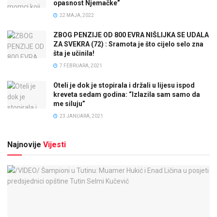
opasnost Njemačke”
22 MAJA, 2022
ZBOG PENZIJE OD 800 EVRA NIŠLIJKA SE UDALA
ZA SVEKRA (72) : Sramota je što cijelo selo zna
šta je učinila!
7 FEBRUARA, 2021
Oteli je dok je stopirala i držali u lijesu ispod
kreveta sedam godina: “Izlazila sam samo da
me siluju”
23 JANUARA, 2021
Najnovije
Vijesti