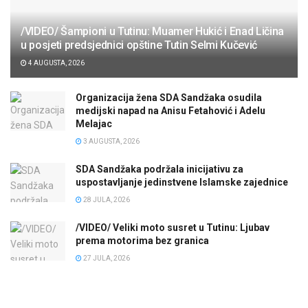
/VIDEO/ Šampioni u Tutinu: Muamer Hukić i Enad Ličina
u posjeti predsjednici opštine Tutin Selmi Kučević
4 AUGUSTA, 2026
Organizacija žena SDA Sandžaka osudila
medijski napad na Anisu Fetahović i Adelu
Melajac
3 AUGUSTA, 2026
SDA Sandžaka podržala inicijativu za
uspostavljanje jedinstvene Islamske zajednice
28 JULA, 2026
/VIDEO/ Veliki moto susret u Tutinu: Ljubav
prema motorima bez granica
27 JULA, 2026