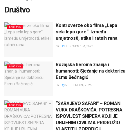
Društvo
Kontroverze oko filma „Lepa
DRUŠTVO
sela lepo gore“: Između
umjetnosti, etike i ratnih rana
BY
11 DECEMBRA, 2025
Rožajska heroina znanja i
DRUŠTVO
humanosti: Sjećanje na doktoricu
Esmu Bećiragić
BY
5 DECEMBRA, 2025
“SARAJEVO SAFARI” – ROMAN
DRUŠTVO
VUKA DRAŠKOVIĆA: POTRESNA
ISPOVIJEST SNIPERA KOJI JE
UBIJENIM CIVILIMA PRIDRUŽIO
VLASTITU PORODICU