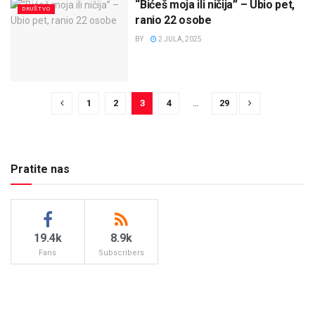
“Bićeš moja ili ničija” – Ubio pet,
DRUŠTVO
ranio 22 osobe
BY
2 JULA, 2025
1
2
3
4
…
29
Pratite nas
19.4k
8.9k
Fans
Subscribers