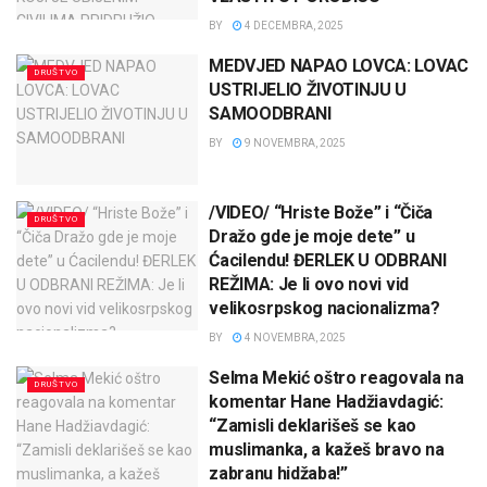
BY
4 DECEMBRA, 2025
MEDVJED NAPAO LOVCA: LOVAC
DRUŠTVO
USTRIJELIO ŽIVOTINJU U
SAMOODBRANI
BY
9 NOVEMBRA, 2025
/VIDEO/ “Hriste Bože” i “Čiča
DRUŠTVO
Dražo gde je moje dete” u
Ćacilendu! ĐERLEK U ODBRANI
REŽIMA: Je li ovo novi vid
velikosrpskog nacionalizma?
BY
4 NOVEMBRA, 2025
Selma Mekić oštro reagovala na
DRUŠTVO
komentar Hane Hadžiavdagić:
“Zamisli deklarišeš se kao
muslimanka, a kažeš bravo na
zabranu hidžaba!”