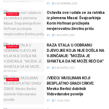
BY
3 NOVEMBRA, 2025
Ostavila sve i udala se za ratnika
DRUŠTVO
iz plemena Masai: Švajcarkinja
Korin Hofman proživjela
nevjerovatnu životnu priču
BY
7 AUGUSTA, 2025
RAZA STALA U ODBRANU
DRUŠTVO
DJEVOJKE KOJA NIJE DOŠLA NA
VJENČANJE: “MOŽDA JE
SHVATILA DA NE MOŽE REĆI DA”
BY
4 AUGUSTA, 2025
/VIDEO/ MUSLIMAN KOJI
DRUŠTVO
BESPLATNO GRADI CRKVE:
Mevko Berbić dobitnik
Vidovdanske povelje
BY
7 JULA, 2025