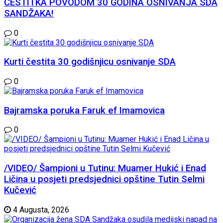
ČESTITKA POVODOM 30 GODINA OSNIVANJA SDA
SANDŽAKA!
0
Kurti čestita 30 godišnjicu osnivanje SDA
0
Bajramska poruka Faruk ef Imamovica
0
/VIDEO/ Šampioni u Tutinu: Muamer Hukić i Enad
Ličina u posjeti predsjednici opštine Tutin Selmi
Kučević
4 Augusta, 2026