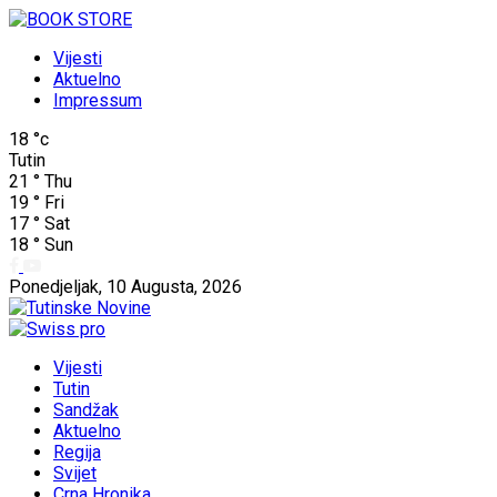
Vijesti
Aktuelno
Impressum
18
°c
Tutin
21
°
Thu
19
°
Fri
17
°
Sat
18
°
Sun
Ponedjeljak, 10 Augusta, 2026
Vijesti
Tutin
Sandžak
Aktuelno
Regija
Svijet
Crna Hronika