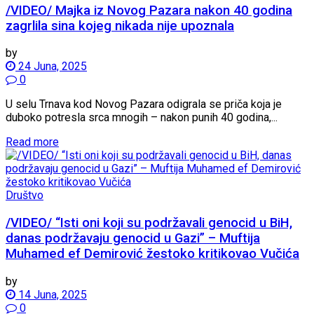
/VIDEO/ Majka iz Novog Pazara nakon 40 godina
zagrlila sina kojeg nikada nije upoznala
by
24 Juna, 2025
0
U selu Trnava kod Novog Pazara odigrala se priča koja je
duboko potresla srca mnogih – nakon punih 40 godina,...
Read more
Društvo
/VIDEO/ “Isti oni koji su podržavali genocid u BiH,
danas podržavaju genocid u Gazi” – Muftija
Muhamed ef Demirović žestoko kritikovao Vučića
by
14 Juna, 2025
0