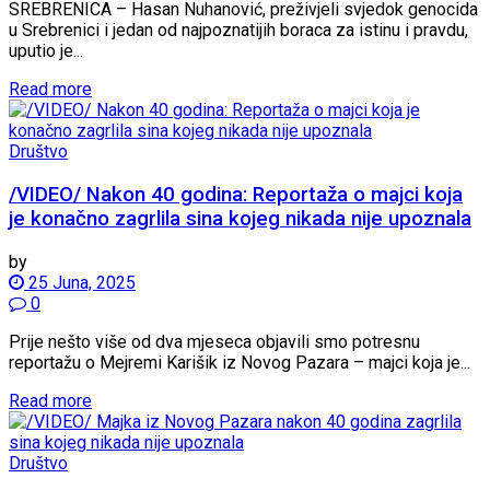
SREBRENICA – Hasan Nuhanović, preživjeli svjedok genocida
u Srebrenici i jedan od najpoznatijih boraca za istinu i pravdu,
uputio je...
Read more
Društvo
/VIDEO/ Nakon 40 godina: Reportaža o majci koja
je konačno zagrlila sina kojeg nikada nije upoznala
by
25 Juna, 2025
0
Prije nešto više od dva mjeseca objavili smo potresnu
reportažu o Mejremi Karišik iz Novog Pazara – majci koja je...
Read more
Društvo