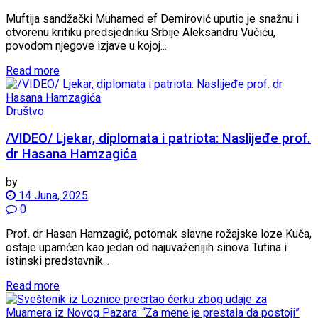
Muftija sandžački Muhamed ef Demirović uputio je snažnu i
otvorenu kritiku predsjedniku Srbije Aleksandru Vučiću,
povodom njegove izjave u kojoj...
Read more
Društvo
/VIDEO/ Ljekar, diplomata i patriota: Naslijeđe prof.
dr Hasana Hamzagića
by
14 Juna, 2025
0
Prof. dr Hasan Hamzagić, potomak slavne rožajske loze Kuča,
ostaje upamćen kao jedan od najuvaženijih sinova Tutina i
istinski predstavnik...
Read more