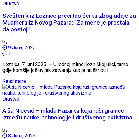
Društvo
Sveštenik iz Loznice precrtao ćerku zbog udaje za
Muamera iz Novog Pazara: “Za mene je prestala
da postoji”
by
9 Juna, 2025
0
Loznica, 7. juni 2025. — U jednoj mirnoj lozničkoj ulici, tamo
gdje komšije još uvijek zatvaraju kapije na škripu i...
Read more
Društvo
Aiša Nicević – mlada Pazarka koja ruši granice
između nauke, tehnologije i društvenog aktivizma
by
8 Juna, 2025