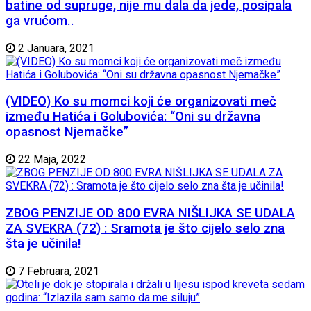
batine od supruge, nije mu dala da jede, posipala
ga vrućom..
2 Januara, 2021
(VIDEO) Ko su momci koji će organizovati meč
između Hatića i Golubovića: “Oni su državna
opasnost Njemačke”
22 Maja, 2022
ZBOG PENZIJE OD 800 EVRA NIŠLIJKA SE UDALA
ZA SVEKRA (72) : Sramota je što cijelo selo zna
šta je učinila!
7 Februara, 2021