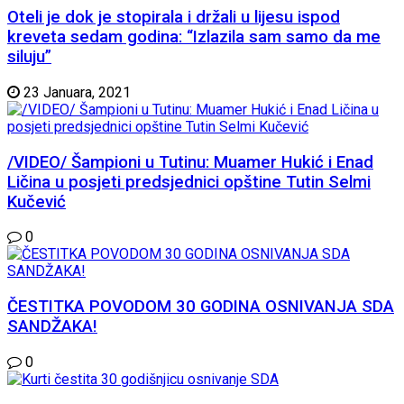
Oteli je dok je stopirala i držali u lijesu ispod
kreveta sedam godina: “Izlazila sam samo da me
siluju”
23 Januara, 2021
/VIDEO/ Šampioni u Tutinu: Muamer Hukić i Enad
Ličina u posjeti predsjednici opštine Tutin Selmi
Kučević
0
ČESTITKA POVODOM 30 GODINA OSNIVANJA SDA
SANDŽAKA!
0