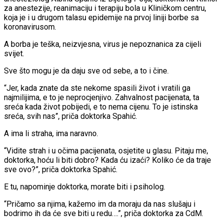
za anestezije, reanimaciju i terapiju bola u Kliničkom centru,
koja je i u drugom talasu epidemije na prvoj liniji borbe sa
koronavirusom.
A borba je teška, neizvjesna, virus je nepoznanica za cijeli
svijet.
Sve što mogu je da daju sve od sebe, a to i čine.
“Jer, kada znate da ste nekome spasili život i vratili ga
najmilijima, e to je neprocjenjivo. Zahvalnost pacijenata, ta
sreća kada život pobijedi, e to nema cijenu. To je istinska
sreća, svih nas”, priča doktorka Spahić.
A ima li straha, ima naravno.
“Vidite strah i u očima pacijenata, osjetite u glasu. Pitaju me,
doktorka, hoću li biti dobro? Kada ću izaći? Koliko će da traje
sve ovo?”, priča doktorka Spahić.
E tu, napominje doktorka, morate biti i psiholog.
“Pričamo sa njima, kažemo im da moraju da nas slušaju i
bodrimo ih da će sve biti u redu….”, priča doktorka za CdM.