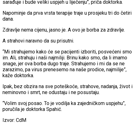
sarađuje i bude veliki uspjeh u liječenju”, priča doktorka.
Napominje da prva vrsta terapije traje u prosjeku tri do četiri
dana.
Zdravlje nema cijenu, jasno je. A ovo je borba za zdravlje.
A strahovi naravno da su prisutni.
“Mi strahujemo kako će se pacijenti izboriti, posvećeni smo
im. Ali, strahuju i naši najmiliji. Brinu kako smo, da li imamo
snage, jer ova borba dugo traje. Strahujemo i mi da se ne
zarazimo, pa virus prenesemo na naše prodice, najmilije”,
kaže doktorka.
Ipak, bez obzira na sve poteškoće, strahove, nadanja, život i
neminovno i smrt, ne odustaju i ne posustaju.
“Volim svoj posao. To je vodilja ka zajedničkom uspjehu”,
poručila je doktorka Spahić.
Izvor: CdM