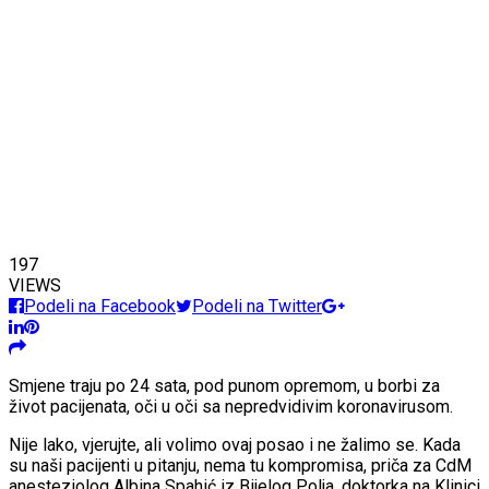
197
VIEWS
Podeli na Facebook
Podeli na Twitter
Smjene traju po 24 sata, pod punom opremom, u borbi za
život pacijenata, oči u oči sa nepredvidivim koronavirusom.
Nije lako, vjerujte, ali volimo ovaj posao i ne žalimo se. Kada
su naši pacijenti u pitanju, nema tu kompromisa, priča za CdM
anesteziolog Albina Spahić iz Bijelog Polja, doktorka na Klinici