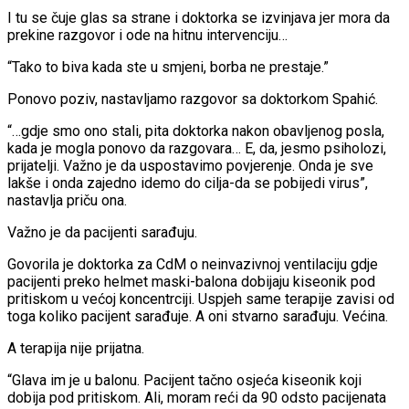
I tu se čuje glas sa strane i doktorka se izvinjava jer mora da
prekine razgovor i ode na hitnu intervenciju…
“Tako to biva kada ste u smjeni, borba ne prestaje.”
Ponovo poziv, nastavljamo razgovor sa doktorkom Spahić.
“…gdje smo ono stali, pita doktorka nakon obavljenog posla,
kada je mogla ponovo da razgovara… E, da, jesmo psiholozi,
prijatelji. Važno je da uspostavimo povjerenje. Onda je sve
lakše i onda zajedno idemo do cilja-da se pobijedi virus”,
nastavlja priču ona.
Važno je da pacijenti sarađuju.
Govorila je doktorka za CdM o neinvazivnoj ventilaciju gdje
pacijenti preko helmet maski-balona dobijaju kiseonik pod
pritiskom u većoj koncentrciji. Uspjeh same terapije zavisi od
toga koliko pacijent sarađuje. A oni stvarno sarađuju. Većina.
A terapija nije prijatna.
“Glava im je u balonu. Pacijent tačno osjeća kiseonik koji
dobija pod pritiskom. Ali, moram reći da 90 odsto pacijenata