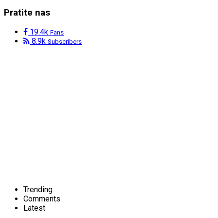
Pratite nas
19.4k
Fans
8.9k
Subscribers
Trending
Comments
Latest