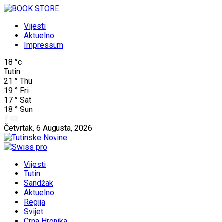
Vijesti
Aktuelno
Impressum
18
°c
Tutin
21
°
Thu
19
°
Fri
17
°
Sat
18
°
Sun
Četvrtak, 6 Augusta, 2026
Vijesti
Tutin
Sandžak
Aktuelno
Regija
Svijet
Crna Hronika