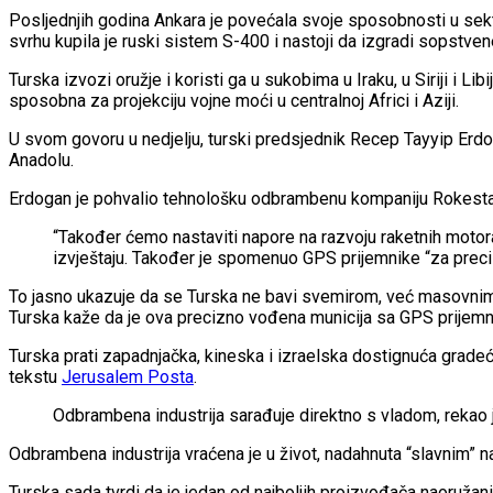
Posljednjih godina Ankara je povećala svoje sposobnosti u sekt
svrhu kupila je ruski sistem S-400 i nastoji da izgradi sopstve
Turska izvozi oružje i koristi ga u sukobima u Iraku, u Siriji i 
sposobna za projekciju vojne moći u centralnoj Africi i Aziji.
U svom govoru u nedjelju, turski predsjednik Recep Tayyip Erdog
Anadolu.
Erdogan je pohvalio tehnološku odbrambenu kompaniju Rokestan, 
“Također ćemo nastaviti napore na razvoju raketnih motora
izvještaju. Također je spomenuo GPS prijemnike “za preci
To jasno ukazuje da se Turska ne bavi svemirom, već masovnim 
Turska kaže da je ova precizno vođena municija sa GPS prijemni
Turska prati zapadnjačka, kineska i izraelska dostignuća gradeći 
tekstu
Jerusalem Posta
.
Odbrambena industrija sarađuje direktno s vladom, rekao 
Odbrambena industrija vraćena je u život, nadahnuta “slavnim” n
Turska sada tvrdi da je jedan od najboljih proizvođača naoruža