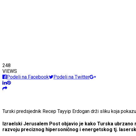
248
VIEWS
Podeli na Facebook
Podeli na Twitter
Turski predsjednik Recep Tayyip Erdogan drži sliku koja pokazuj
Izraelski Jerusalem Post objavio je kako Turska ubrzano r
razvoju preciznog hipersoničnog i energetskog tj. laserskog