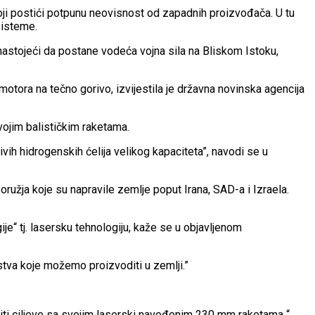
oji postići potpunu neovisnost od zapadnih proizvođača. U tu
sisteme.
e, nastojeći da postane vodeća vojna sila na Bliskom Istoku,
otora na tečno gorivo, izvijestila je državna novinska agencija
vojim balističkim raketama.
vih hidrogenskih ćelija velikog kapaciteta”, navodi se u
žja koje su napravile zemlje poput Irana, SAD-a i Izraela.
je“ tj. lasersku tehnologiju, kaže se u objavljenom
stva koje možemo proizvoditi u zemlji.”
iti ciljeve sa svojim laserski navođenim 230 mm raketama “,