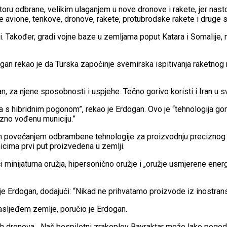
oru odbrane, velikim ulaganjem u nove dronove i rakete, jer nast
ne avione, tenkove, dronove, rakete, protubrodske rakete i druge 
Libiji. Također, gradi vojne baze u zemljama poput Katara i Somalij
an rekao je da Turska započinje svemirska ispitivanja raketnog m
za njene sposobnosti i uspjehe. Tečno gorivo koristi i Iran u s
 s hibridnim pogonom”, rekao je Erdogan. Ovo je “tehnologija gori
zno vođenu municiju.”
povećanjem odbrambene tehnologije za proizvodnju preciznog oru
cima prvi put proizvedena u zemlji.
minijaturna oružja, hipersonično oružje i „oružje usmjerene energi
je Erdogan, dodajući: “Nikad ne prihvatamo proizvode iz inostran
asljeđem zemlje, poručio je Erdogan.
nih dronova. „Naš bespilotni zrakoplov Bayraktar može lako pogod