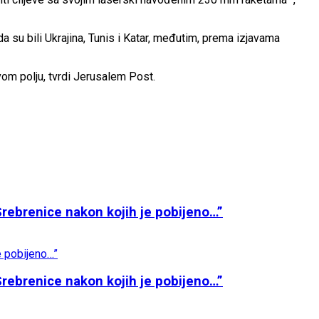
sada su bili Ukrajina, Tunis i Katar, međutim, prema izjavama
vom polju, tvrdi Jerusalem Post.
rebrenice nakon kojih je pobijeno…”
rebrenice nakon kojih je pobijeno…”