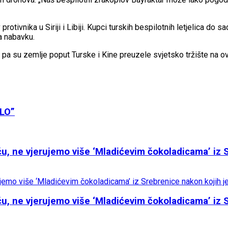
protivnika u Siriji i Libiji. Kupci turskih bespilotnih letjelica do 
a nabavku.
, pa su zemlje poput Turske i Kine preuzele svjetsko tržište na o
LO”
, ne vjerujemo više ‘Mladićevim čokoladicama’ iz S
, ne vjerujemo više ‘Mladićevim čokoladicama’ iz S