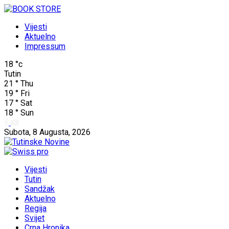
Vijesti
Aktuelno
Impressum
18
°c
Tutin
21
°
Thu
19
°
Fri
17
°
Sat
18
°
Sun
Subota, 8 Augusta, 2026
Vijesti
Tutin
Sandžak
Aktuelno
Regija
Svijet
Crna Hronika