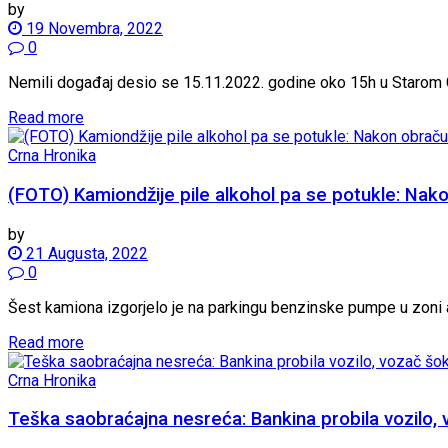
by
19 Novembra, 2022
0
Nemili događaj desio se 15.11.2022. godine oko 15h u Starom Gr
Read more
Crna Hronika
(FOTO) Kamiondžije pile alkohol pa se potukle: Nak
by
21 Augusta, 2022
0
Šest kamiona izgorjelo je na parkingu benzinske pumpe u zoni au
Read more
Crna Hronika
Teška saobraćajna nesreća: Bankina probila vozilo, v