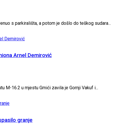
enuo s parkirališta, a potom je došlo do teškog sudara...
miona Arnel Demirović
 M-16.2 u mjestu Gmići zavila je Gornji Vakuf i...
spasilo granje