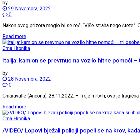
by
29 Novembra, 2022
0
Nakon ovog prizora moglo bi se reći “Više straha nego štete”. O
Read more
Crna Hronika
Italija: kamion se prevrnuo na vozilo hitne pomoći –
by
28 Novembra, 2022
0
Chiaravalle (Ancona), 28.11.2022. – Troje mrtvih, ovo je tragična
Read more
Crna Hronika
/VIDEO/ Lopovi bježali policiji popeli se na krov, kada s