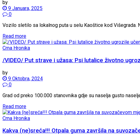
by
9 Januara, 2025
0
Vozilo sletilo sa lokalnog puta u selu Kaoštice kod Višegrada. N
Read more
Crna Hronika
/VIDEO/ Put strave i užasa: Psi lutalice životno ugr
by
9 Oktobra, 2024
0
Grad od preko 100.000 stanovnika gdje su naselja gusto naseljena
Read more
Crna Hronika
Kakva (ne)sreća!!! Otpala guma završila na suvoz