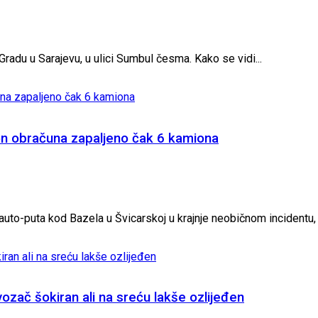
adu u Sarajevu, u ulici Sumbul česma. Kako se vidi...
on obračuna zapaljeno čak 6 kamiona
to-puta kod Bazela u Švicarskoj u krajnje neobičnom incidentu, ko
ozač šokiran ali na sreću lakše ozlijeđen