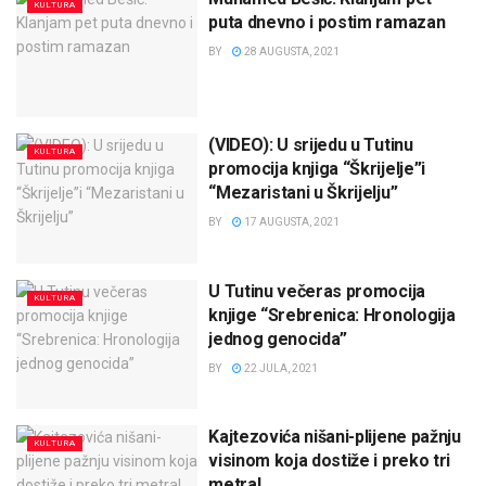
KULTURA
puta dnevno i postim ramazan
BY
28 AUGUSTA, 2021
(VIDEO): U srijedu u Tutinu
KULTURA
promocija knjiga “Škrijelje”i
“Mezaristani u Škrijelju”
BY
17 AUGUSTA, 2021
U Tutinu večeras promocija
KULTURA
knjige “Srebrenica: Hronologija
jednog genocida”
BY
22 JULA, 2021
Kajtezovića nišani-plijene pažnju
KULTURA
visinom koja dostiže i preko tri
metra!