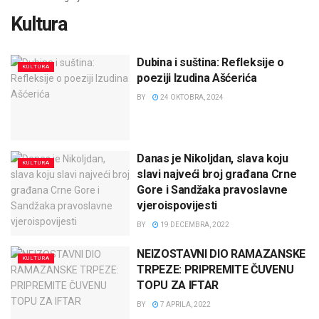
Kultura
Dubina i suština: Refleksije o
KULTURA
poeziji Izudina Ašćerića
BY
24 OKTOBRA, 2024
Danas je Nikoljdan, slava koju
KULTURA
slavi najveći broj građana Crne
Gore i Sandžaka pravoslavne
vjeroispovijesti
BY
19 DECEMBRA, 2022
NEIZOSTAVNI DIO RAMAZANSKE
KULTURA
TRPEZE: PRIPREMITE ČUVENU
TOPU ZA IFTAR
BY
7 APRILA, 2022