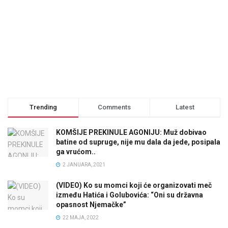
Trending
Comments
Latest
KOMŠIJE PREKINULE AGONIJU: Muž dobivao
batine od supruge, nije mu dala da jede, posipala
ga vrućom..
2 JANUARA, 2021
(VIDEO) Ko su momci koji će organizovati meč
između Hatića i Golubovića: “Oni su državna
opasnost Njemačke”
22 MAJA, 2022