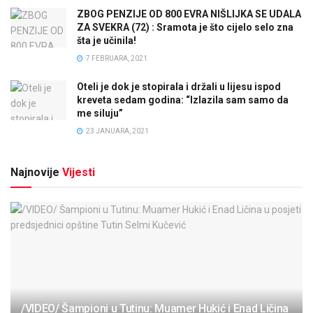
ZBOG PENZIJE OD 800 EVRA NIŠLIJKA SE UDALA
ZA SVEKRA (72) : Sramota je što cijelo selo zna
šta je učinila!
7 FEBRUARA, 2021
Oteli je dok je stopirala i držali u lijesu ispod
kreveta sedam godina: “Izlazila sam samo da
me siluju”
23 JANUARA, 2021
Najnovije
Vijesti
/VIDEO/ Šampioni u Tutinu: Muamer Hukić i Enad Ličina