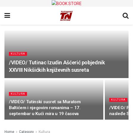
KULTURA
/VIDEO/ Tutinac Izudin Ašćerić pobjednik
XXVIII Nikšićkih književnih susreta
KULTURA
KULTURA
/VIDEO/ Tutinski susret sa Muratom
Baltićem i njegovim romanima – 17.
/VIDEO/ Pr
septembar u Kući mira u 19 časova
nasleđe Su
Home
Category
Kultura