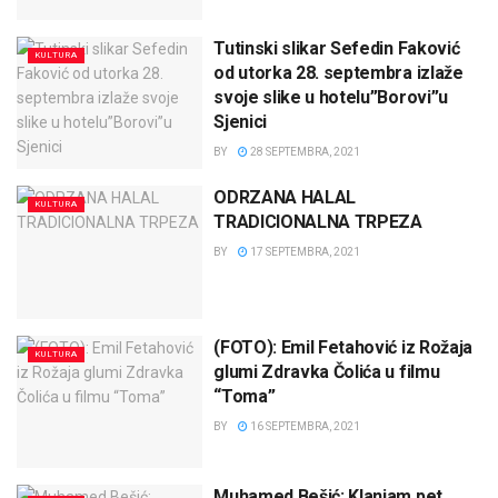
Tutinski slikar Sefedin Faković
KULTURA
od utorka 28. septembra izlaže
svoje slike u hotelu”Borovi”u
Sjenici
BY
28 SEPTEMBRA, 2021
ODRZANA HALAL
KULTURA
TRADICIONALNA TRPEZA
BY
17 SEPTEMBRA, 2021
(FOTO): Emil Fetahović iz Rožaja
KULTURA
glumi Zdravka Čolića u filmu
“Toma”
BY
16 SEPTEMBRA, 2021
Muhamed Bešić: Klanjam pet