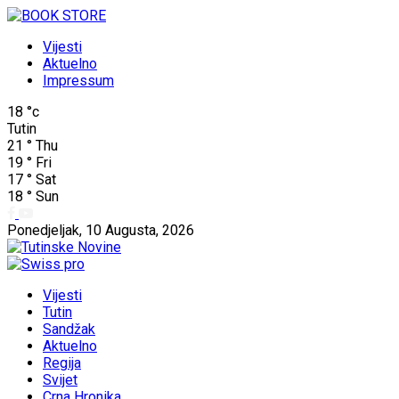
Vijesti
Aktuelno
Impressum
18
°c
Tutin
21
°
Thu
19
°
Fri
17
°
Sat
18
°
Sun
Ponedjeljak, 10 Augusta, 2026
Vijesti
Tutin
Sandžak
Aktuelno
Regija
Svijet
Crna Hronika