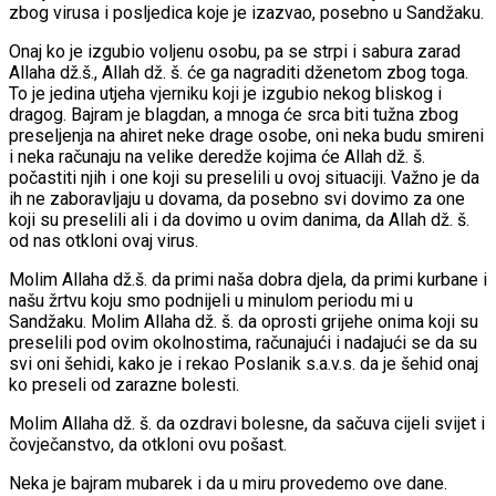
zbog virusa i posljedica koje je izazvao, posebno u Sandžaku.
Onaj ko je izgubio voljenu osobu, pa se strpi i sabura zarad
Allaha dž.š., Allah dž. š. će ga nagraditi dženetom zbog toga.
To je jedina utjeha vjerniku koji je izgubio nekog bliskog i
dragog. Bajram je blagdan, a mnoga će srca biti tužna zbog
preseljenja na ahiret neke drage osobe, oni neka budu smireni
i neka računaju na velike deredže kojima će Allah dž. š.
počastiti njih i one koji su preselili u ovoj situaciji. Važno je da
ih ne zaboravljaju u dovama, da posebno svi dovimo za one
koji su preselili ali i da dovimo u ovim danima, da Allah dž. š.
od nas otkloni ovaj virus.
Molim Allaha dž.š. da primi naša dobra djela, da primi kurbane i
našu žrtvu koju smo podnijeli u minulom periodu mi u
Sandžaku. Molim Allaha dž. š. da oprosti grijehe onima koji su
preselili pod ovim okolnostima, računajući i nadajući se da su
svi oni šehidi, kako je i rekao Poslanik s.a.v.s. da je šehid onaj
ko preseli od zarazne bolesti.
Molim Allaha dž. š. da ozdravi bolesne, da sačuva cijeli svijet i
čovječanstvo, da otkloni ovu pošast.
Neka je bajram mubarek i da u miru provedemo ove dane.