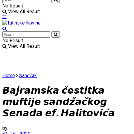
No Result
View All Result
No Result
View All Result
Home
Sandžak
𝘽𝙖𝙟𝙧𝙖𝙢𝙨𝙠𝙖 𝙘̌𝙚𝙨𝙩𝙞𝙩𝙠𝙖
𝙢𝙪𝙛𝙩𝙞𝙟𝙚 𝙨𝙖𝙣𝙙𝙯̌𝙖𝙘̌𝙠𝙤𝙜
𝙎𝙚𝙣𝙖𝙙𝙖 𝙚𝙛. 𝙃𝙖𝙡𝙞𝙩𝙤𝙫𝙞𝙘́𝙖
by
31 Jula, 2020