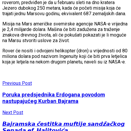
roverom, predviđen je da u februaru sleti na dno kratera
Jezero dubokog 250 metara, kada će početi misija koja će
trajati jednu Marsovu godinu, ekvivalent 687 zemaljskih dana.
Misija na Mars američke svemirske agencije NASA-e vrijedna
je 2,4 milijarde dolara. Mašina će biti zadužena za traženje
znakova drevnog života, ali će pokušati pokazati je li moguće
na Marsu stvoriti uslove za život.
Rover će nositi i odvojeni helikopter (dron) u vrijednosti od 80
miliona dolara pod nazivom Ingenuity koji će biti prva letjelica
koja je letjela na nekom drugom planetu, naveli su iz NASA-e.
Previous Post
Poruka predsjednika Erdogana povodom
nastupajućeg Kurban Bajrama
Next Post
𝘽𝙖𝙟𝙧𝙖𝙢𝙨𝙠𝙖 𝙘̌𝙚𝙨𝙩𝙞𝙩𝙠𝙖 𝙢𝙪𝙛𝙩𝙞𝙟𝙚 𝙨𝙖𝙣𝙙𝙯̌𝙖𝙘̌𝙠𝙤𝙜
𝙎𝙚𝙣𝙖𝙙𝙖 𝙚𝙛. 𝙃𝙖𝙡𝙞𝙩𝙤𝙫𝙞𝙘́𝙖