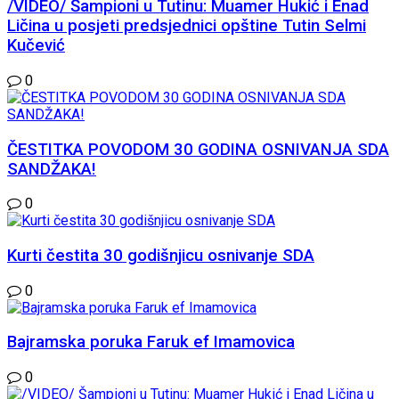
/VIDEO/ Šampioni u Tutinu: Muamer Hukić i Enad
Ličina u posjeti predsjednici opštine Tutin Selmi
Kučević
0
ČESTITKA POVODOM 30 GODINA OSNIVANJA SDA
SANDŽAKA!
0
Kurti čestita 30 godišnjicu osnivanje SDA
0
Bajramska poruka Faruk ef Imamovica
0