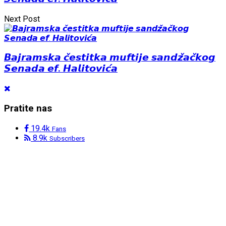
Next Post
𝘽𝙖𝙟𝙧𝙖𝙢𝙨𝙠𝙖 𝙘̌𝙚𝙨𝙩𝙞𝙩𝙠𝙖 𝙢𝙪𝙛𝙩𝙞𝙟𝙚 𝙨𝙖𝙣𝙙𝙯̌𝙖𝙘̌𝙠𝙤𝙜
𝙎𝙚𝙣𝙖𝙙𝙖 𝙚𝙛. 𝙃𝙖𝙡𝙞𝙩𝙤𝙫𝙞𝙘́𝙖
Pratite nas
19.4k
Fans
8.9k
Subscribers