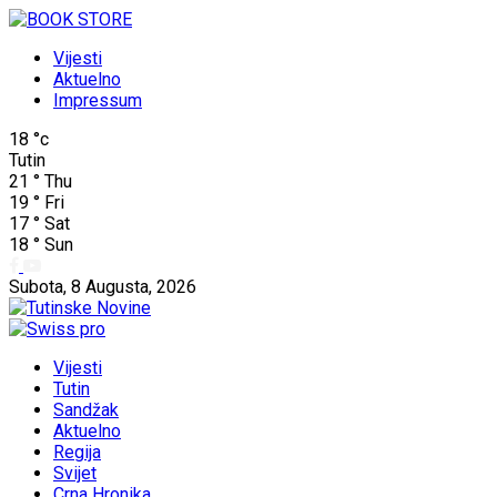
Vijesti
Aktuelno
Impressum
18
°c
Tutin
21
°
Thu
19
°
Fri
17
°
Sat
18
°
Sun
Subota, 8 Augusta, 2026
Vijesti
Tutin
Sandžak
Aktuelno
Regija
Svijet
Crna Hronika