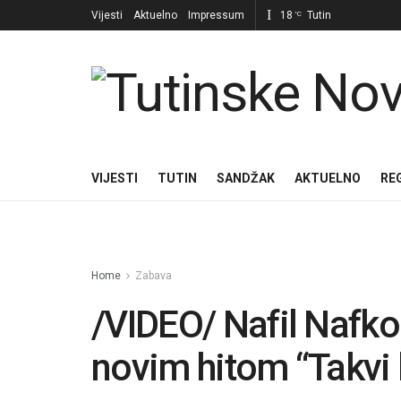
Vijesti
Aktuelno
Impressum
18
Tutin
°C
VIJESTI
TUTIN
SANDŽAK
AKTUELNO
RE
Home
Zabava
/VIDEO/ Nafil Nafko
novim hitom “Takvi 