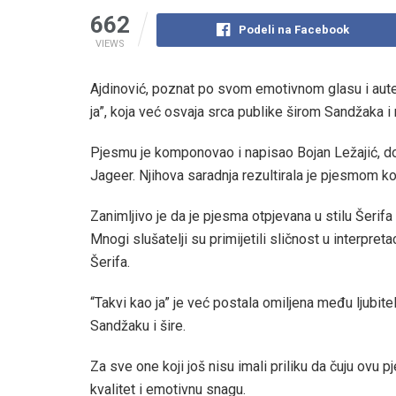
662
Podeli na Facebook
VIEWS
Ajdinović, poznat po svom emotivnom glasu i aute
ja”, koja već osvaja srca publike širom Sandžaka i 
Pjesmu je komponovao i napisao Bojan Ležajić, do
Jageer. Njihova saradnja rezultirala je pjesmom 
Zanimljivo je da je pjesma otpjevana u stilu Šerifa
Mnogi slušatelji su primijetili sličnost u interpreta
Šerifa.
“Takvi kao ja” je već postala omiljena među ljubit
Sandžaku i šire.
Za sve one koji još nisu imali priliku da čuju ovu 
kvalitet i emotivnu snagu.