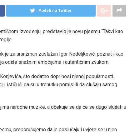
Podeli na Twitter
ntičnom izvođenju, predstavio je novu pjesmu “Takvi kao
regije.
k je za aranžman zaslužan Igor Nedeljković, poznat i kao
koja odiše snažnim emocijama i autentičnim zvukom.
 Konjevića, što dodatno doprinosi njenoj popularnosti.
ciji, ističući da su u trenutku pomislili da slušaju samog
eljima narodne muzike, a očekuje se da će se dugo slušati u
pjesmu, preporučujemo da je poslušaju i uvjere se u njen