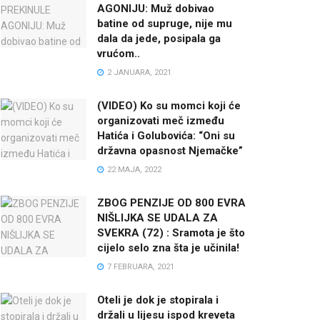
AGONIJU: Muž dobivao
batine od supruge, nije mu
dala da jede, posipala ga
vrućom..
2 JANUARA, 2021
(VIDEO) Ko su momci koji će
organizovati meč između
Hatića i Golubovića: “Oni su
državna opasnost Njemačke”
22 MAJA, 2022
ZBOG PENZIJE OD 800 EVRA
NIŠLIJKA SE UDALA ZA
SVEKRA (72) : Sramota je što
cijelo selo zna šta je učinila!
7 FEBRUARA, 2021
Oteli je dok je stopirala i
držali u lijesu ispod kreveta