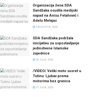
Organizacija žena SDA
Sandžaka osudila medijski
napad na Anisu Fetahović i
Adelu Melajac
3 AUGUSTA, 2026
SDA Sandžaka podržala
inicijativu za uspostavljanje
jedinstvene Islamske
zajednice
28 JULA, 2026
/VIDEO/ Veliki moto susret u
Tutinu: Ljubav prema
motorima bez granica
27 JULA, 2026