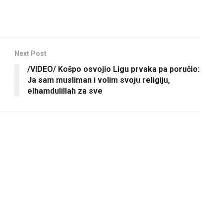
Next Post
/VIDEO/ Košpo osvojio Ligu prvaka pa poručio:
Ja sam musliman i volim svoju religiju,
elhamdulillah za sve