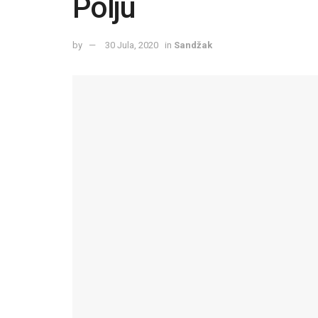
Polju
by
30 Jula, 2020
in
Sandžak