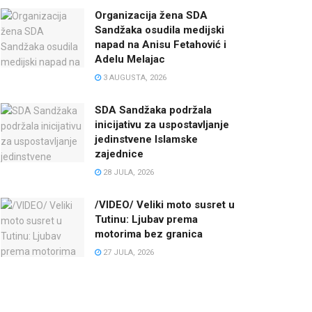
Organizacija žena SDA
Sandžaka osudila medijski
napad na Anisu Fetahović i
Adelu Melajac
3 AUGUSTA, 2026
SDA Sandžaka podržala
inicijativu za uspostavljanje
jedinstvene Islamske
zajednice
28 JULA, 2026
/VIDEO/ Veliki moto susret u
Tutinu: Ljubav prema
motorima bez granica
27 JULA, 2026