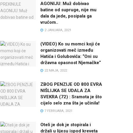
AGONIJU: Muž dobivao
batine od supruge, nije mu
dala da jede, posipala ga
vrućom..
2 JANUARA, 2021
(VIDEO) Ko su momci koji će
organizovati meč između
Hatića i Golubovića: “Oni su
državna opasnost Njemačke”
22 MAJA, 2022
ZBOG PENZIJE OD 800 EVRA
NIŠLIJKA SE UDALA ZA
SVEKRA (72) : Sramota je što
cijelo selo zna šta je učinila!
7 FEBRUARA, 2021
Oteli je dok je stopirala i
držali u lijesu ispod kreveta