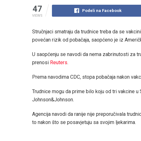
47
Podeli na Facebook
VIEWS
Stručnjaci smatraju da trudnice treba da se vakcin
povećan rizik od pobačaja, saopćeno je iz Američk
U saopćenju se navodi da nema zabrinutosti za trudni
prenosi
Reuters
.
Prema navodima CDC, stopa pobačaja nakon vakcina
Trudnice mogu da prime bilo koju od tri vakcine u
Johnson&Johnson.
Agencija navodi da ranije nije preporučivala trudn
to nakon što se posavjetuju sa svojim ljekarima.