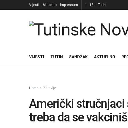
Vijesti
Aktuelno
Impressum
18
Tutin
°C
VIJESTI
TUTIN
SANDŽAK
AKTUELNO
RE
Home
Zdravlje
Američki stručnjaci
treba da se vakciniš