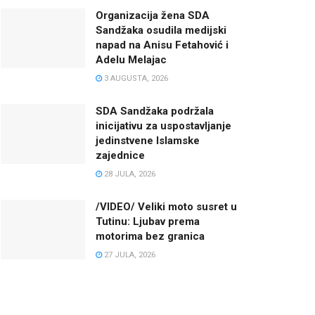
Organizacija žena SDA
Sandžaka osudila medijski
napad na Anisu Fetahović i
Adelu Melajac
3 AUGUSTA, 2026
SDA Sandžaka podržala
inicijativu za uspostavljanje
jedinstvene Islamske
zajednice
28 JULA, 2026
/VIDEO/ Veliki moto susret u
Tutinu: Ljubav prema
motorima bez granica
27 JULA, 2026