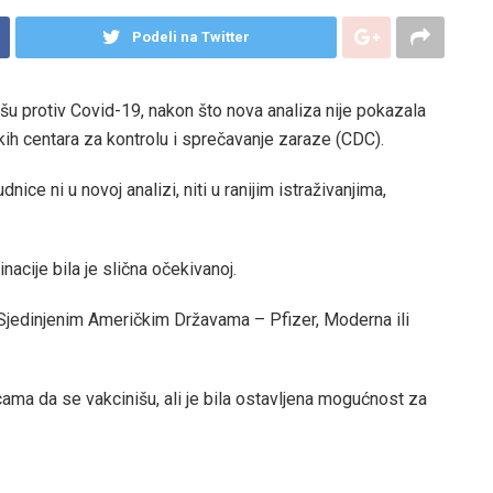
Podeli na Twitter
išu protiv Covid-19, nakon što nova analiza nije pokazala
ih centara za kontrolu i sprečavanje zaraze (CDC).
ce ni u novoj analizi, niti u ranijim istraživanjima,
cije bila je slična očekivanoj.
 Sjedinjenim Američkim Državama – Pfizer, Moderna ili
icama da se vakcinišu, ali je bila ostavljena mogućnost za