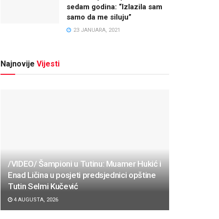
sedam godina: “Izlazila sam
samo da me siluju”
23 JANUARA, 2021
Najnovije
Vijesti
/VIDEO/ Šampioni u Tutinu: Muamer Hukić i
Enad Ličina u posjeti predsjednici opštine
Tutin Selmi Kučević
4 AUGUSTA, 2026