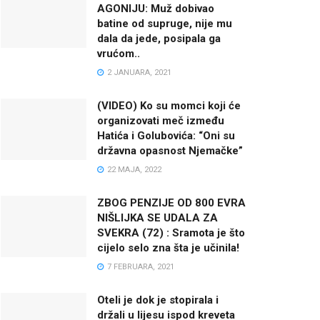
AGONIJU: Muž dobivao
batine od supruge, nije mu
dala da jede, posipala ga
vrućom..
2 JANUARA, 2021
(VIDEO) Ko su momci koji će
organizovati meč između
Hatića i Golubovića: “Oni su
državna opasnost Njemačke”
22 MAJA, 2022
ZBOG PENZIJE OD 800 EVRA
NIŠLIJKA SE UDALA ZA
SVEKRA (72) : Sramota je što
cijelo selo zna šta je učinila!
7 FEBRUARA, 2021
Oteli je dok je stopirala i
držali u lijesu ispod kreveta