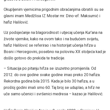
Okupljenim vjernicima prigodnim obraćanjima obratili su se
glavni imam Medžlisa IZ Mostar mr. Dino-ef. Maksumić i
hafiz Halilović.
Uz podsjećanje na blagorodnost i utjecaj učenja Kur'ana na
živote vjernike, kako na ovom tako i na budućem svijetu,
hafiz Halilović se referirao i na historijat učenja hifza u
Bosni i Hercegovini, posebno na polovinu XX stoljeća kad je
došlo gotovo do prekida te tradicije.
– Situacija po pitanju hifza se izuzetno promijenila. Od
2012. do ove godine svake godine imao preko 20 hafiza.
Rekordna godina bila 2015. Kada je bilo 30 hafiza, a u
prošloj godini imali smo 60. Taj broj se uduplao, a hifz ne
uče samo učenici i svršenici medresa – kazao je Halilović.