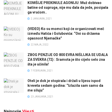
KOMŠIJE PREKINULE AGONIJU: Muž dobivao
batine od supruge, nije mu dala da jede, posipala
ga vrućom..
2 JANUARA, 2021
(VIDEO) Ko su momci koji će organizovati meč
između Hatića i Golubovića: “Oni su državna
opasnost Njemačke”
22 MAJA, 2022
ZBOG PENZIJE OD 800 EVRA NIŠLIJKA SE UDALA
ZA SVEKRA (72) : Sramota je što cijelo selo zna
šta je učinila!
7 FEBRUARA, 2021
Oteli je dok je stopirala i držali u lijesu ispod
kreveta sedam godina: “Izlazila sam samo da
me siluju”
23 JANUARA, 2021
Najnovije
Vijesti