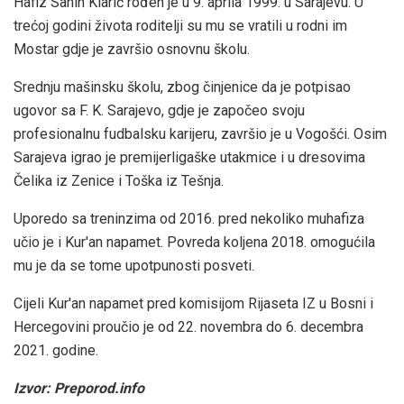
Hafiz Sanin Klarić rođen je u 9. aprila 1999. u Sarajevu. U
trećoj godini života roditelji su mu se vratili u rodni im
Mostar gdje je završio osnovnu školu.
Srednju mašinsku školu, zbog činjenice da je potpisao
ugovor sa F. K. Sarajevo, gdje je započeo svoju
profesionalnu fudbalsku karijeru, završio je u Vogošći. Osim
Sarajeva igrao je premijerligaške utakmice i u dresovima
Čelika iz Zenice i Toška iz Tešnja.
Uporedo sa treninzima od 2016. pred nekoliko muhafiza
učio je i Kur'an napamet. Povreda koljena 2018. omogućila
mu je da se tome upotpunosti posveti.
Cijeli Kur'an napamet pred komisijom Rijaseta IZ u Bosni i
Hercegovini proučio je od 22. novembra do 6. decembra
2021. godine.
Izvor: Preporod.info