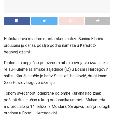
Hafiska dova mladom mostarskom hafizu Saninu Klariću
proučena je danas poslije podne namaza u Karađoz-
begovoj džamiji.
Diplomu o uspješno položenom hifzu u svojstvu izaslanika
reisu-l-uleme Islamske zajednice (IZ) u Bosni i Hercegovini
hafizu Klariću uručio je hafiz Salih-ef. Haliliović, drugi imam
Gazi Husrev begove džamije.
Tokom svečanosti odabrane odlomke Kur'ana kao znak
počasti što je ušao u krug odabranika ummeta Muhameda
a.s. proučilo je 14 hafiza iz Mostara, Sarajeva, Tešnja i drugih
gradova u Bosni i Hercegovini.