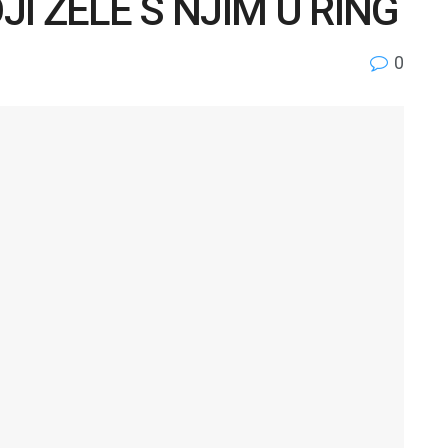
I ŽELE S NJIM U RING
0