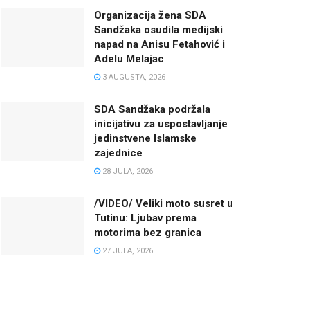
Organizacija žena SDA
Sandžaka osudila medijski
napad na Anisu Fetahović i
Adelu Melajac
3 AUGUSTA, 2026
SDA Sandžaka podržala
inicijativu za uspostavljanje
jedinstvene Islamske
zajednice
28 JULA, 2026
/VIDEO/ Veliki moto susret u
Tutinu: Ljubav prema
motorima bez granica
27 JULA, 2026