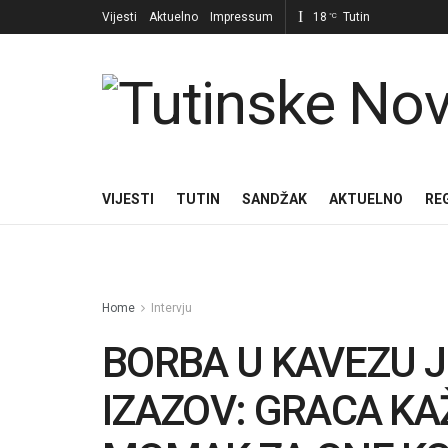
Vijesti
Aktuelno
Impressum
18
Tutin
°C
VIJESTI
TUTIN
SANDŽAK
AKTUELNO
RE
Home
Intervju
BORBA U KAVEZU J
IZAZOV: GRACA KA