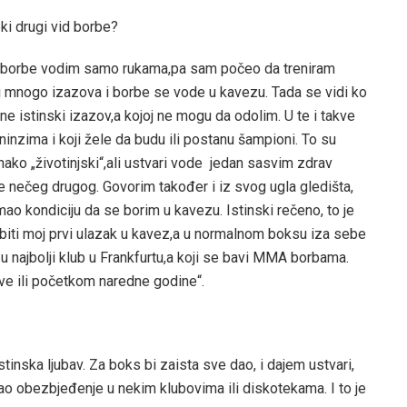
ki drugi vid borbe?
da borbe vodim samo rukama,pa sam počeo da treniram
si mnogo izazova i borbe se vode u kavezu. Tada se vidi ko
ene istinski izazov,a kojoj ne mogu da odolim. U te i takve
eninzima i koji žele da budu ili postanu šampioni. To su
 onako „životinjski“,ali ustvari vode jedan sasvim zdrav
ože nečeg drugog. Govorim također i iz svog ugla gledišta,
mao kondiciju da se borim u kavezu. Istinski rečeno, to je
 biti moj prvi ulazak u kavez,a u normalnom boksu iza sebe
 najbolji klub u Frankfurtu,a koji se bavi MMA borbama.
 ove ili početkom naredne godine“.
stinska ljubav. Za boks bi zaista sve dao, i dajem ustvari,
ao obezbjeđenje u nekim klubovima ili diskotekama. I to je