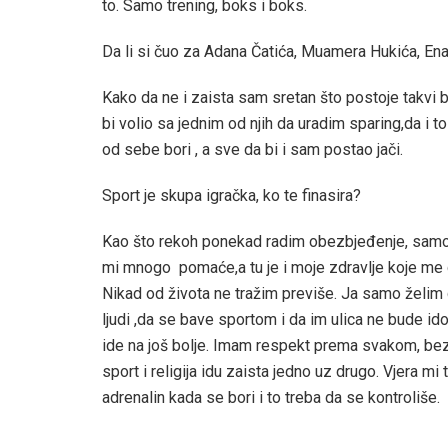
to. Samo trening, boks i boks.
Da li si čuo za Adana Čatića, Muamera Hukića, En
Kako da ne i zaista sam sretan što postoje takvi bo
bi volio sa jednim od njih da uradim sparing,da i 
od sebe bori , a sve da bi i sam postao jači.
Sport je skupa igračka, ko te finasira?
Kao što rekoh ponekad radim obezbjeđenje, samo da 
mi mnogo pomaće,a tu je i moje zdravlje koje me d
Nikad od života ne tražim previše. Ja samo želim
ljudi ,da se bave sportom i da im ulica ne bude i
ide na još bolje. Imam respekt prema svakom, bez o
sport i religija idu zaista jedno uz drugo. Vjera mi
adrenalin kada se bori i to treba da se kontroliše.