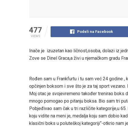
477
Podeli na Facebook
VIEWS
Inače je izuzetan kao ličnost,osoba, dolazi iz jedn
Zove se Dinel Graca,a živi u njemačkom gradu Fran
Rođen sam u Frankfurtu i tu sam već 24 godine , 
opčinjen boksom i sve što je za taj sport vezano. 
Moj otac je svojevremeno također trenirao boks do
mnogo pomogao po pitanju boksa. Bio sam tri puta
Pobjeđivao sam čak u tri različite kategorije,u 65.
koju vidite na meni je, medalja koju sam dobio kad
klasični boks u poluteškoj kategoriji“-otkrio nam 