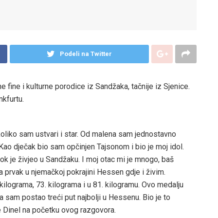
Podeli na Twitter
e fine i kulturne porodice iz Sandžaka, tačnije iz Sjenice.
kfurtu.
koliko sam ustvari i star. Od malena sam jednostavno
Kao dječak bio sam opčinjen Tajsonom i bio je moj idol.
k je živjeo u Sandžaku. I moj otac mi je mnogo, baš
 prvak u njemačkoj pokrajini Hessen gdje i živim.
 kilograma, 73. kilograma i u 81. kilogramu. Ovo medalju
a sam postao treći put najbolji u Hessenu. Bio je to
je Dinel na početku ovog razgovora.