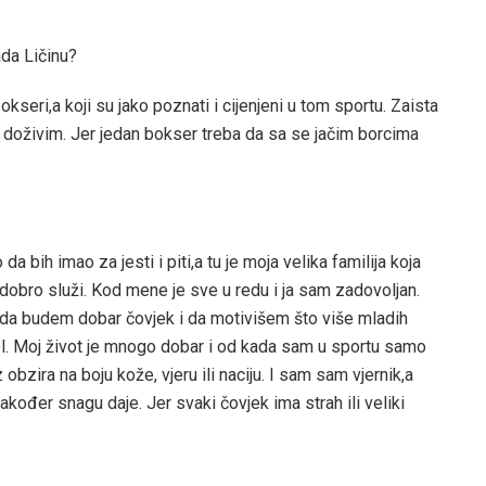
ada Ličinu?
kseri,a koji su jako poznati i cijenjeni u tom sportu. Zaista
to doživim. Jer jedan bokser treba da sa se jačim borcima
bih imao za jesti i piti,a tu je moja velika familija koja
obro služi. Kod mene je sve u redu i ja sam zadovoljan.
 da budem dobar čovjek i da motivišem što više mladih
dol. Moj život je mnogo dobar i od kada sam u sportu samo
bzira na boju kože, vjeru ili naciju. I sam sam vjernik,a
 također snagu daje. Jer svaki čovjek ima strah ili veliki