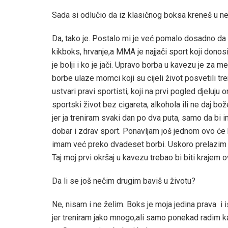
Sada si odlučio da iz klasičnog boksa kreneš u ne
Da, tako je. Postalo mi je već pomalo dosadno 
kikboks, hrvanje,a MMA je najjači sport koji dono
je bolji i ko je jači. Upravo borba u kavezu je za m
borbe ulaze momci koji su cijeli život posvetili tr
ustvari pravi sportisti, koji na prvi pogled djeluju
sportski život bez cigareta, alkohola ili ne daj b
jer ja treniram svaki dan po dva puta, samo da bi i
dobar i zdrav sport. Ponavljam još jednom ovo će
imam već preko dvadeset borbi. Uskoro prelazim u
Taj moj prvi okršaj u kavezu trebao bi biti krajem
Da li se još nečim drugim baviš u životu?
Ne, nisam i ne želim. Boks je moja jedina prava i i
jer treniram jako mnogo,ali samo ponekad radim k