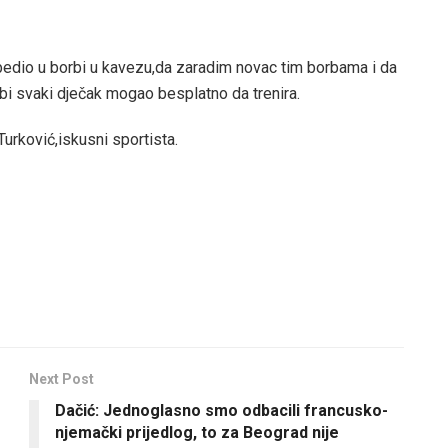
bedio u borbi u kavezu,da zaradim novac tim borbama i da
bi svaki dječak mogao besplatno da trenira.
Turković,iskusni sportista.
Next Post
Dačić: Jednoglasno smo odbacili francusko-
njemački prijedlog, to za Beograd nije