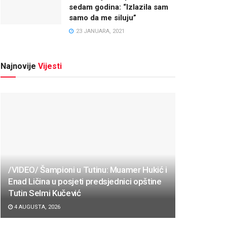
sedam godina: “Izlazila sam
samo da me siluju”
23 JANUARA, 2021
Najnovije
Vijesti
/VIDEO/ Šampioni u Tutinu: Muamer Hukić i
Enad Ličina u posjeti predsjednici opštine
Tutin Selmi Kučević
4 AUGUSTA, 2026