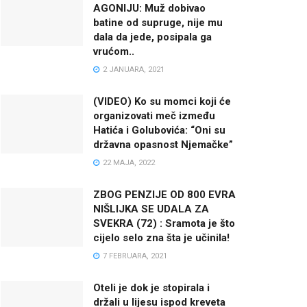
AGONIJU: Muž dobivao
batine od supruge, nije mu
dala da jede, posipala ga
vrućom..
2 JANUARA, 2021
(VIDEO) Ko su momci koji će
organizovati meč između
Hatića i Golubovića: “Oni su
državna opasnost Njemačke”
22 MAJA, 2022
ZBOG PENZIJE OD 800 EVRA
NIŠLIJKA SE UDALA ZA
SVEKRA (72) : Sramota je što
cijelo selo zna šta je učinila!
7 FEBRUARA, 2021
Oteli je dok je stopirala i
držali u lijesu ispod kreveta