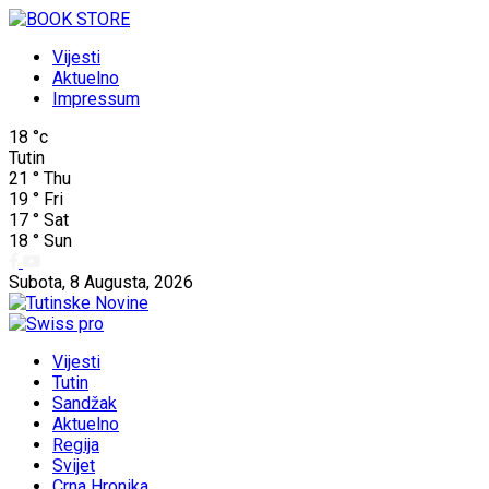
Vijesti
Aktuelno
Impressum
18
°c
Tutin
21
°
Thu
19
°
Fri
17
°
Sat
18
°
Sun
Subota, 8 Augusta, 2026
Vijesti
Tutin
Sandžak
Aktuelno
Regija
Svijet
Crna Hronika