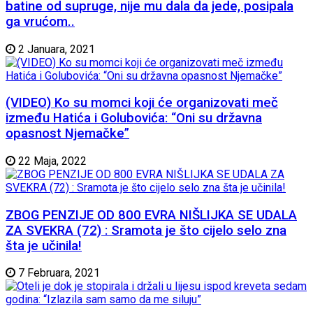
batine od supruge, nije mu dala da jede, posipala
ga vrućom..
2 Januara, 2021
(VIDEO) Ko su momci koji će organizovati meč
između Hatića i Golubovića: “Oni su državna
opasnost Njemačke”
22 Maja, 2022
ZBOG PENZIJE OD 800 EVRA NIŠLIJKA SE UDALA
ZA SVEKRA (72) : Sramota je što cijelo selo zna
šta je učinila!
7 Februara, 2021