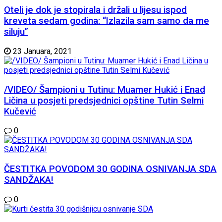
Oteli je dok je stopirala i držali u lijesu ispod
kreveta sedam godina: “Izlazila sam samo da me
siluju”
23 Januara, 2021
/VIDEO/ Šampioni u Tutinu: Muamer Hukić i Enad
Ličina u posjeti predsjednici opštine Tutin Selmi
Kučević
0
ČESTITKA POVODOM 30 GODINA OSNIVANJA SDA
SANDŽAKA!
0