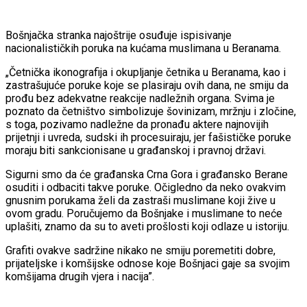
Bošnjačka stranka najoštrije osuđuje ispisivanje
nacionalističkih poruka na kućama muslimana u Beranama.
„Četnička ikonografija i okupljanje četnika u Beranama, kao i
zastrašujuće poruke koje se plasiraju ovih dana, ne smiju da
prođu bez adekvatne reakcije nadležnih organa. Svima je
poznato da četništvo simbolizuje šovinizam, mržnju i zločine,
s toga, pozivamo nadležne da pronađu aktere najnovijih
prijetnji i uvreda, sudski ih procesuiraju, jer fašističke poruke
moraju biti sankcionisane u građanskoj i pravnoj državi.
Sigurni smo da će građanska Crna Gora i građansko Berane
osuditi i odbaciti takve poruke. Očigledno da neko ovakvim
gnusnim porukama želi da zastraši muslimane koji žive u
ovom gradu. Poručujemo da Bošnjake i muslimane to neće
uplašiti, znamo da su to aveti prošlosti koji odlaze u istoriju.
Grafiti ovakve sadržine nikako ne smiju poremetiti dobre,
prijateljske i komšijske odnose koje Bošnjaci gaje sa svojim
komšijama drugih vjera i nacija”.