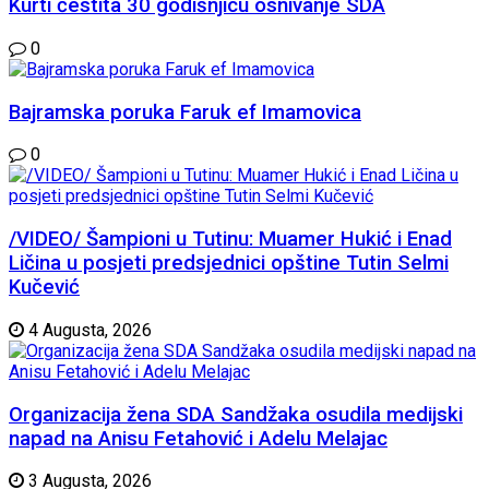
Kurti čestita 30 godišnjicu osnivanje SDA
0
Bajramska poruka Faruk ef Imamovica
0
/VIDEO/ Šampioni u Tutinu: Muamer Hukić i Enad
Ličina u posjeti predsjednici opštine Tutin Selmi
Kučević
4 Augusta, 2026
Organizacija žena SDA Sandžaka osudila medijski
napad na Anisu Fetahović i Adelu Melajac
3 Augusta, 2026