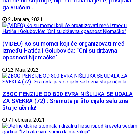
batine od supruge, nije mu dala da jede, posipala
ga vrućom..
2 Januara, 2021
(VIDEO) Ko su momci koji će organizovati meč
između Hatića i Golubovića: “Oni su državna
opasnost Njemačke”
22 Maja, 2022
ZBOG PENZIJE OD 800 EVRA NIŠLIJKA SE UDALA
ZA SVEKRA (72) : Sramota je što cijelo selo zna
šta je učinila!
7 Februara, 2021