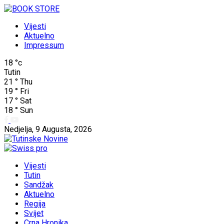
Vijesti
Aktuelno
Impressum
18
°c
Tutin
21
°
Thu
19
°
Fri
17
°
Sat
18
°
Sun
Nedjelja, 9 Augusta, 2026
Vijesti
Tutin
Sandžak
Aktuelno
Regija
Svijet
Crna Hronika