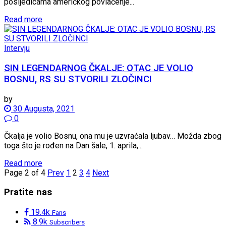
posljedicama američkog povlačenje...
Read more
Intervju
SIN LEGENDARNOG ČKALJE: OTAC JE VOLIO
BOSNU, RS SU STVORILI ZLOČINCI
by
30 Augusta, 2021
0
Čkalja je volio Bosnu, ona mu je uzvraćala ljubav… Možda zbog
toga što je rođen na Dan šale, 1. aprila,...
Read more
Page 2 of 4
Prev
1
2
3
4
Next
Pratite nas
19.4k
Fans
8.9k
Subscribers