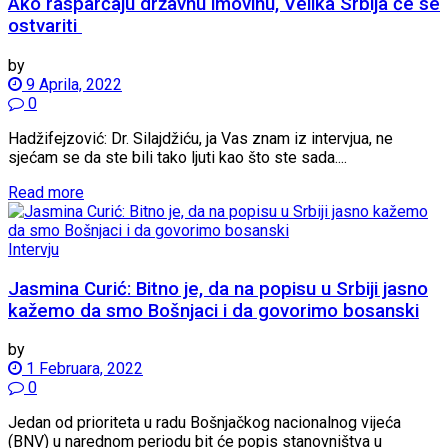
Ako rasparčaju državnu imovinu, Velika Srbija će se
ostvariti
by
9 Aprila, 2022
0
Hadžifejzović: Dr. Silajdžiću, ja Vas znam iz intervjua, ne
sjećam se da ste bili tako ljuti kao što ste sada....
Read more
Intervju
Jasmina Curić: Bitno je, da na popisu u Srbiji jasno
kažemo da smo Bošnjaci i da govorimo bosanski
by
1 Februara, 2022
0
Jedan od prioriteta u radu Bošnjačkog nacionalnog vijeća
(BNV) u narednom periodu bit će popis stanovništva u