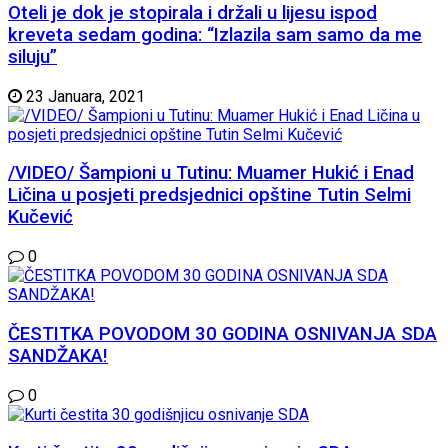
Oteli je dok je stopirala i držali u lijesu ispod
kreveta sedam godina: “Izlazila sam samo da me
siluju”
23 Januara, 2021
/VIDEO/ Šampioni u Tutinu: Muamer Hukić i Enad
Ličina u posjeti predsjednici opštine Tutin Selmi
Kučević
0
ČESTITKA POVODOM 30 GODINA OSNIVANJA SDA
SANDŽAKA!
0