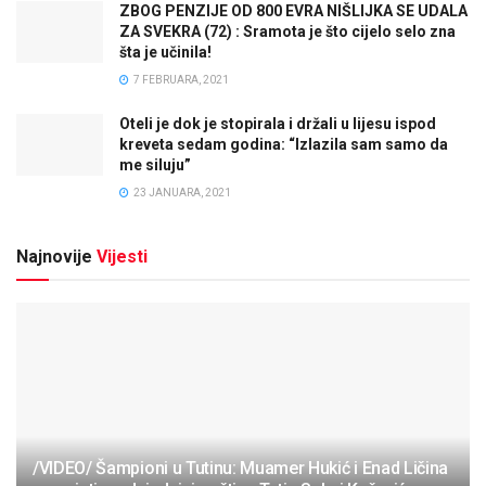
ZBOG PENZIJE OD 800 EVRA NIŠLIJKA SE UDALA
ZA SVEKRA (72) : Sramota je što cijelo selo zna
šta je učinila!
7 FEBRUARA, 2021
Oteli je dok je stopirala i držali u lijesu ispod
kreveta sedam godina: “Izlazila sam samo da
me siluju”
23 JANUARA, 2021
Najnovije
Vijesti
/VIDEO/ Šampioni u Tutinu: Muamer Hukić i Enad Ličina