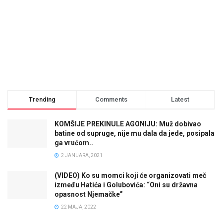
Trending
Comments
Latest
KOMŠIJE PREKINULE AGONIJU: Muž dobivao
batine od supruge, nije mu dala da jede, posipala
ga vrućom..
2 JANUARA, 2021
(VIDEO) Ko su momci koji će organizovati meč
između Hatića i Golubovića: “Oni su državna
opasnost Njemačke”
22 MAJA, 2022