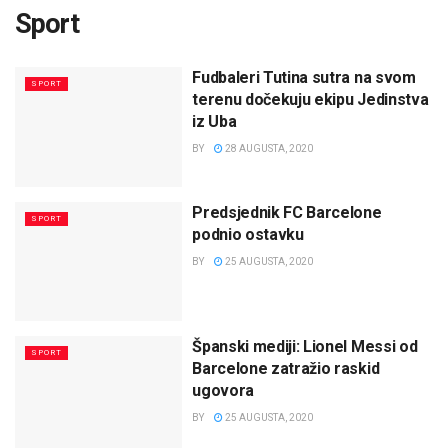
Sport
Fudbaleri Tutina sutra na svom
SPORT
terenu dočekuju ekipu Jedinstva
iz Uba
BY
28 AUGUSTA, 2020
Predsjednik FC Barcelone
SPORT
podnio ostavku
BY
25 AUGUSTA, 2020
Španski mediji: Lionel Messi od
SPORT
Barcelone zatražio raskid
ugovora
BY
25 AUGUSTA, 2020