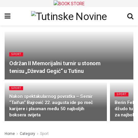
SPORT
Održan II Memorijalni turnir u stonom
tenisu „Dževad Gegić“ u Tutinu
SPORT
SPORT
Nakon spektakularnog povratka – Semir
“Taifun” Bajrović 22. augusta ide po meč
Berin Feki
karijere i plasman među 50 najboljih
džudo turni
boksera svijeta
za najbolj
Home
Category
Sport