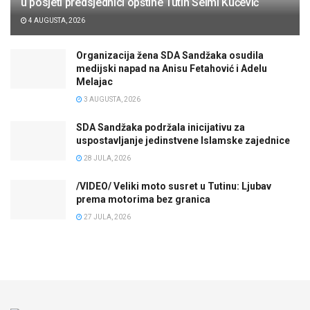
u posjeti predsjednici opštine Tutin Selmi Kučević
4 AUGUSTA, 2026
Organizacija žena SDA Sandžaka osudila
medijski napad na Anisu Fetahović i Adelu
Melajac
3 AUGUSTA, 2026
SDA Sandžaka podržala inicijativu za
uspostavljanje jedinstvene Islamske zajednice
28 JULA, 2026
/VIDEO/ Veliki moto susret u Tutinu: Ljubav
prema motorima bez granica
27 JULA, 2026