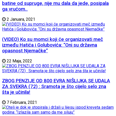
batine od supruge, nije mu dala da jede, posipala
ga vrućom..
2 Januara, 2021
(VIDEO) Ko su momci koji će organizovati meč
između Hatića i Golubovića: “Oni su državna
opasnost Njemačke”
22 Maja, 2022
ZBOG PENZIJE OD 800 EVRA NIŠLIJKA SE UDALA
ZA SVEKRA (72) : Sramota je što cijelo selo zna
šta je učinila!
7 Februara, 2021