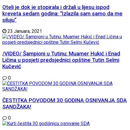
Oteli je dok je stopirala i držali u lijesu ispod
kreveta sedam godina: “Izlazila sam samo da me
siluju”
23 Januara, 2021
/VIDEO/ Šampioni u Tutinu: Muamer Hukić i Enad
Ličina u posjeti predsjednici opštine Tutin Selmi
Kučević
0
ČESTITKA POVODOM 30 GODINA OSNIVANJA SDA
SANDŽAKA!
0