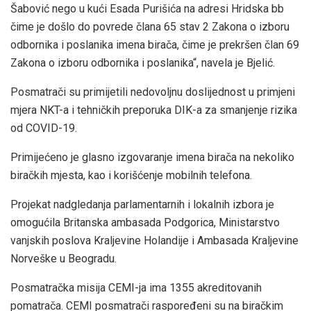
Šabović nego u kući Esada Purišića na adresi Hridska bb
čime je došlo do povrede člana 65 stav 2 Zakona o izboru
odbornika i poslanika imena birača, čime je prekršen član 69
Zakona o izboru odbornika i poslanika“, navela je Bjelić.
Posmatrači su primijetili nedovoljnu doslijednost u primjeni
mjera NKT-a i tehničkih preporuka DIK-a za smanjenje rizika
od COVID-19.
Primijećeno je glasno izgovaranje imena birača na nekoliko
biračkih mjesta, kao i korišćenje mobilnih telefona.
Projekat nadgledanja parlamentarnih i lokalnih izbora je
omogućila Britanska ambasada Podgorica, Ministarstvo
vanjskih poslova Kraljevine Holandije i Ambasada Kraljevine
Norveške u Beogradu.
Posmatračka misija CEMI-ja ima 1355 akreditovanih
pomatrača. CEMI posmatrači raspoređeni su na biračkim