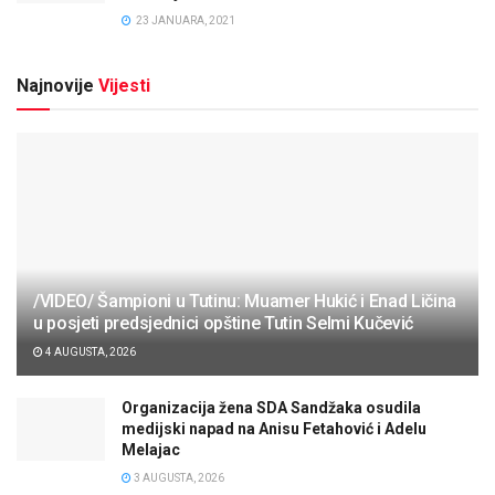
23 JANUARA, 2021
Najnovije
Vijesti
/VIDEO/ Šampioni u Tutinu: Muamer Hukić i Enad Ličina
u posjeti predsjednici opštine Tutin Selmi Kučević
4 AUGUSTA, 2026
Organizacija žena SDA Sandžaka osudila
medijski napad na Anisu Fetahović i Adelu
Melajac
3 AUGUSTA, 2026