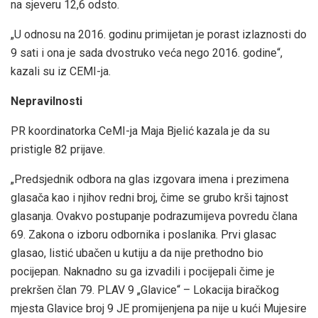
na sjeveru 12,6 odsto.
„U odnosu na 2016. godinu primijetan je porast izlaznosti do
9 sati i ona je sada dvostruko veća nego 2016. godine“,
kazali su iz CEMI-ja.
Nepravilnosti
PR koordinatorka CeMI-ja Maja Bjelić kazala je da su
pristigle 82 prijave.
„Predsjednik odbora na glas izgovara imena i prezimena
glasača kao i njihov redni broj, čime se grubo krši tajnost
glasanja. Ovakvo postupanje podrazumijeva povredu člana
69. Zakona o izboru odbornika i poslanika. Prvi glasac
glasao, listić ubačen u kutiju a da nije prethodno bio
pocijepan. Naknadno su ga izvadili i pocijepali čime je
prekršen član 79. PLAV 9 „Glavice“ – Lokacija biračkog
mjesta Glavice broj 9 JE promijenjena pa nije u kući Mujesire