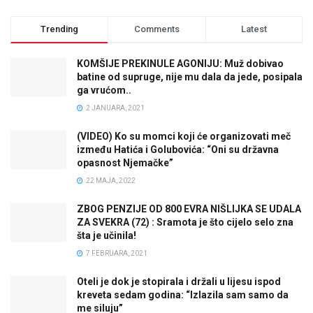
Trending
Comments
Latest
KOMŠIJE PREKINULE AGONIJU: Muž dobivao
batine od supruge, nije mu dala da jede, posipala
ga vrućom..
2 JANUARA, 2021
(VIDEO) Ko su momci koji će organizovati meč
između Hatića i Golubovića: “Oni su državna
opasnost Njemačke”
22 MAJA, 2022
ZBOG PENZIJE OD 800 EVRA NIŠLIJKA SE UDALA
ZA SVEKRA (72) : Sramota je što cijelo selo zna
šta je učinila!
7 FEBRUARA, 2021
Oteli je dok je stopirala i držali u lijesu ispod
kreveta sedam godina: “Izlazila sam samo da
me siluju”