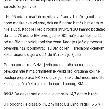
odsto biračkih mjesta nijesu obezbijeđeni šabloni za osobe
sa oštećenjem vida.
„Na 95 odsto biračkih mjesta svi članovi biračkog odbora
nose maske sve vrijeme, dok na 5 odsto biračkih mjesta to
nije slučaj. Kada je riječ o rodnoj strukturi BO imamo podatak
da je na 78 odsto BM predsjednik BO muškarac, dok na 22
odsto BM tu poziciju pokriva žena. Kada je riječ o proceduri
otvaranja naši posmatrači su BM ocijenili srednjom ocjenom
4,4 u rasponu ocjena od 1 do 5“, rekla je Bjelić.
Prema podacima CeMI-jevih posmatrača sa terena na
biračkim mjestima primijetan je veliki broj građana koji ne
poštuju preporuke NKT-a o držanju fizičke distance, naročito
kada je riječ o čekanju u redu ispred samog BM.
09:33
Do devet sati glasalo je glasalo 14,7 odsto birača.
U Podgorici je glasalo 15, 2 % birača, u južnoj regiji 15,5 % i