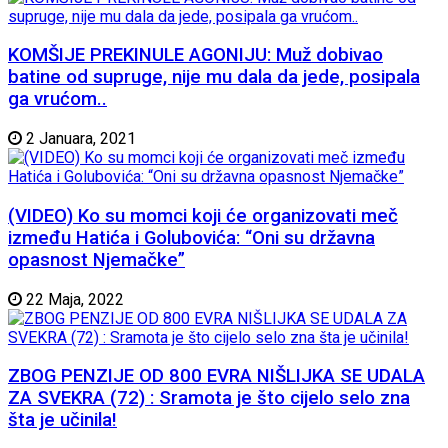
KOMŠIJE PREKINULE AGONIJU: Muž dobivao
batine od supruge, nije mu dala da jede, posipala
ga vrućom..
2 Januara, 2021
(VIDEO) Ko su momci koji će organizovati meč
između Hatića i Golubovića: “Oni su državna
opasnost Njemačke”
22 Maja, 2022
ZBOG PENZIJE OD 800 EVRA NIŠLIJKA SE UDALA
ZA SVEKRA (72) : Sramota je što cijelo selo zna
šta je učinila!