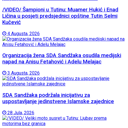
/VIDEO/ Šampioni u Tutinu: Muamer Hukić i Enad
Ličina u posjeti predsjednici opštine Tutin Selmi
Kučević
4 Augusta, 2026
Organizacija žena SDA Sandžaka osudila medijski
napad na Anisu Fetahović i Adelu Melajac
3 Augusta, 2026
SDA Sandžaka podržala inicijativu za
uspostavljanje jedinstvene Islamske zajednice
28 Jula, 2026