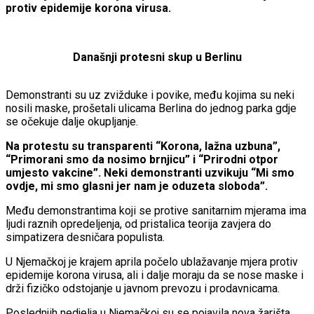
protiv epidemije korona virusa.
Današnji protesni skup u Berlinu
Demonstranti su uz zvižduke i povike, među kojima su neki
nosili maske, prošetali ulicama Berlina do jednog parka gdje
se očekuje dalje okupljanje.
Na protestu su transparenti “Korona, lažna uzbuna”,
“Primorani smo da nosimo brnjicu” i “Prirodni otpor
umjesto vakcine”. Neki demonstranti uzvikuju “Mi smo
ovdje, mi smo glasni jer nam je oduzeta sloboda”.
Među demonstrantima koji se protive sanitarnim mjerama ima
ljudi raznih opredeljenja, od pristalica teorija zavjera do
simpatizera desničara populista.
U Njemačkoj je krajem aprila počelo ublažavanje mjera protiv
epidemije korona virusa, ali i dalje moraju da se nose maske i
drži fizičko odstojanje u javnom prevozu i prodavnicama.
Poslednjih nedjelja u Njemačkoj su se pojavila nova žarišta