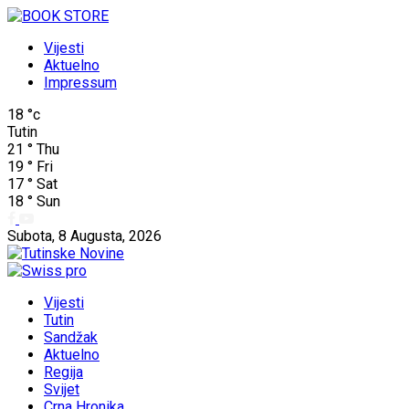
Vijesti
Aktuelno
Impressum
18
°c
Tutin
21
°
Thu
19
°
Fri
17
°
Sat
18
°
Sun
Subota, 8 Augusta, 2026
Vijesti
Tutin
Sandžak
Aktuelno
Regija
Svijet
Crna Hronika