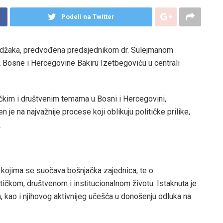
Podeli na Twitter
ndžaka, predvođena predsjednikom dr. Sulejmanom
A Bosne i Hercegovine Bakiru Izetbegoviću u centrali
čkim i društvenim temama u Bosni i Hercegovini,
je na najvažnije procese koji oblikuju političke prilike,
.
s kojima se suočava bošnjačka zajednica, te o
čkom, društvenom i institucionalnom životu. Istaknuta je
, kao i njihovog aktivnijeg učešća u donošenju odluka na