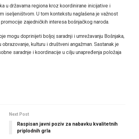
 u državama regiona kroz koordinirane inicijative i
kim iseljeništvom. U tom kontekstu naglašena je važnost
te promocije zajedničkih interesa bošnjačkog naroda.
e mogu doprinijeti boljoj saradnji i umrežavanju Bošnjaka,
 obrazovanje, kulturu i društveni angažman. Sastanak je
obne saradnje i koordinacije u cilju unapređenja položaja
Next Post
Raspisan javni poziv za nabavku kvalitetnih
priplodnih grla