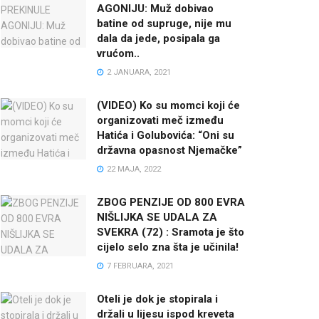
AGONIJU: Muž dobivao
batine od supruge, nije mu
dala da jede, posipala ga
vrućom..
2 JANUARA, 2021
(VIDEO) Ko su momci koji će
organizovati meč između
Hatića i Golubovića: “Oni su
državna opasnost Njemačke”
22 MAJA, 2022
ZBOG PENZIJE OD 800 EVRA
NIŠLIJKA SE UDALA ZA
SVEKRA (72) : Sramota je što
cijelo selo zna šta je učinila!
7 FEBRUARA, 2021
Oteli je dok je stopirala i
držali u lijesu ispod kreveta