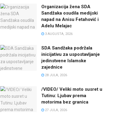
Organizacija žena SDA
Sandžaka osudila medijski
napad na Anisu Fetahović i
Adelu Melajac
3 AUGUSTA, 2026
SDA Sandžaka podržala
inicijativu za uspostavljanje
jedinstvene Islamske
zajednice
28 JULA, 2026
/VIDEO/ Veliki moto susret u
Tutinu: Ljubav prema
motorima bez granica
27 JULA, 2026