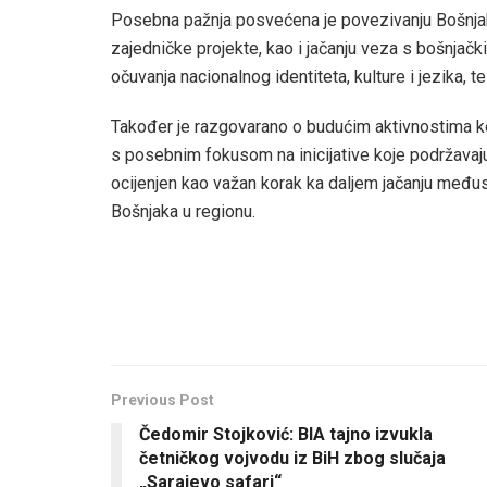
Posebna pažnja posvećena je povezivanju Bošnjaka
zajedničke projekte, kao i jačanju veza s bošnjač
očuvanja nacionalnog identiteta, kulture i jezika, 
Također je razgovarano o budućim aktivnostima koj
s posebnim fokusom na inicijative koje podržavaju
ocijenjen kao važan korak ka daljem jačanju međus
Bošnjaka u regionu.
Previous Post
Čedomir Stojković: BIA tajno izvukla
četničkog vojvodu iz BiH zbog slučaja
„Sarajevo safari“