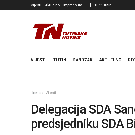
Vijesti
Aktuelno
Impressum
18
Tutin
°C
VIJESTI
TUTIN
SANDŽAK
AKTUELNO
RE
Home
Vijesti
Delegacija SDA San
predsjedniku SDA B