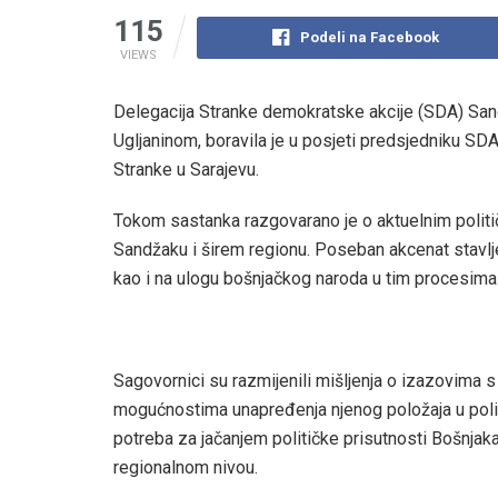
115
Podeli na Facebook
VIEWS
Delegacija Stranke demokratske akcije (SDA) Sa
Ugljaninom, boravila je u posjeti predsjedniku SD
Stranke u Sarajevu.
Tokom sastanka razgovarano je o aktuelnim politi
Sandžaku i širem regionu. Poseban akcenat stavljen 
kao i na ulogu bošnjačkog naroda u tim procesima
Sagovornici su razmijenili mišljenja o izazovima 
mogućnostima unapređenja njenog položaja u politi
potreba za jačanjem političke prisutnosti Bošnjaka
regionalnom nivou.