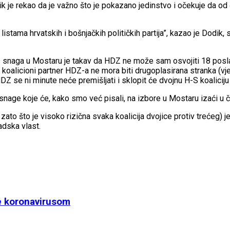
 je rekao da je važno što je pokazano jedinstvo i očekuje da od č
a listama hrvatskih i bošnjačkih političkih partija”, kazao je Dodik
nos snaga u Mostaru je takav da HDZ ne može sam osvojiti 18 pos
dući koalicioni partner HDZ-a ne mora biti drugoplasirana stranka 
se ni minute neće premišljati i sklopit će dvojnu H-S koaliciju
ge koje će, kako smo već pisali, na izbore u Mostaru izaći u če
 zato što je visoko rizična svaka koalicija dvojice protiv trećeg)
adska vlast.
ne koronavirusom