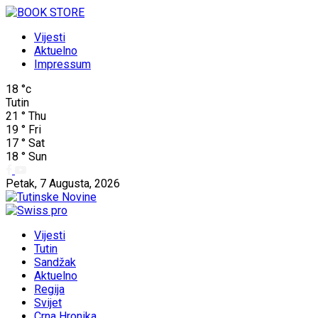
Vijesti
Aktuelno
Impressum
18
°c
Tutin
21
°
Thu
19
°
Fri
17
°
Sat
18
°
Sun
Petak, 7 Augusta, 2026
Vijesti
Tutin
Sandžak
Aktuelno
Regija
Svijet
Crna Hronika