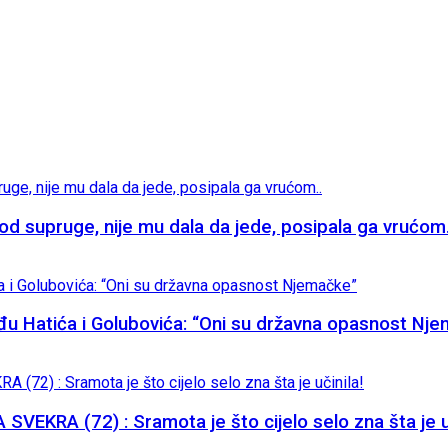
supruge, nije mu dala da jede, posipala ga vrućom.
đu Hatića i Golubovića: “Oni su državna opasnost Nj
KRA (72) : Sramota je što cijelo selo zna šta je uč