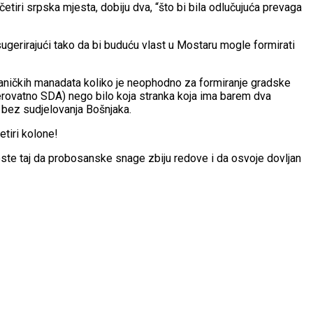
etiri srpska mjesta, dobiju dva, “što bi bila odlučujuća prevaga
, sugerirajući tako da bi buduću vlast u Mostaru mogle formirati
laničkih manadata koliko je neophodno za formiranje gradske
(vjerovatno SDA) nego bilo koja stranka koja ima barem dva
 bez sudjelovanja Bošnjaka.
tiri kolone!
 jeste taj da probosanske snage zbiju redove i da osvoje dovljan