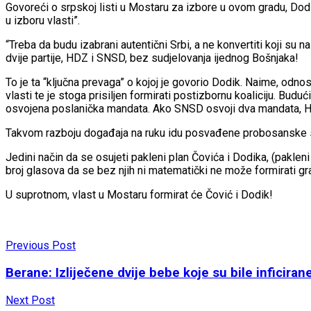
Govoreći o srpskoj listi u Mostaru za izbore u ovom gradu, Dodik
u izboru vlasti”.
“Treba da budu izabrani autentični Srbi, a ne konvertiti koji su n
dvije partije, HDZ i SNSD, bez sudjelovanja ijednog Bošnjaka!
To je ta “ključna prevaga” o kojoj je govorio Dodik. Naime, od
vlasti te je stoga prisiljen formirati postizbornu koaliciju. Bu
osvojena poslanička mandata. Ako SNSD osvoji dva mandata, HDZ 
Takvom razboju događaja na ruku idu posvađene probosanske sna
Jedini način da se osujeti pakleni plan Čovića i Dodika, (pakleni
broj glasova da se bez njih ni matematički ne može formirati gr
U suprotnom, vlast u Mostaru formirat će Čović i Dodik!
Previous Post
Berane: Izliječene dvije bebe koje su bile inficira
Next Post