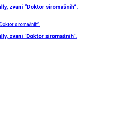
y, zvani “Doktor siromašnih”.
y, zvani "Doktor siromašnih".