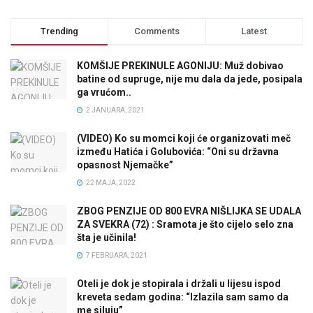
Trending
Comments
Latest
KOMŠIJE PREKINULE AGONIJU: Muž dobivao
batine od supruge, nije mu dala da jede, posipala
ga vrućom..
2 JANUARA, 2021
(VIDEO) Ko su momci koji će organizovati meč
između Hatića i Golubovića: “Oni su državna
opasnost Njemačke”
22 MAJA, 2022
ZBOG PENZIJE OD 800 EVRA NIŠLIJKA SE UDALA
ZA SVEKRA (72) : Sramota je što cijelo selo zna
šta je učinila!
7 FEBRUARA, 2021
Oteli je dok je stopirala i držali u lijesu ispod
kreveta sedam godina: “Izlazila sam samo da
me siluju”