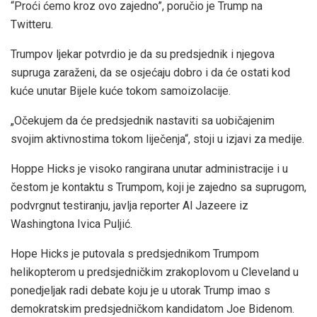
“Proći ćemo kroz ovo zajedno”, poručio je Trump na
Twitteru.
Trumpov ljekar potvrdio je da su predsjednik i njegova
supruga zaraženi, da se osjećaju dobro i da će ostati kod
kuće unutar Bijele kuće tokom samoizolacije.
„Očekujem da će predsjednik nastaviti sa uobičajenim
svojim aktivnostima tokom liječenja“, stoji u izjavi za medije.
Hoppe Hicks je visoko rangirana unutar administracije i u
čestom je kontaktu s Trumpom, koji je zajedno sa suprugom,
podvrgnut testiranju, javlja reporter Al Jazeere iz
Washingtona Ivica Puljić.
Hope Hicks je putovala s predsjednikom Trumpom
helikopterom u predsjedničkim zrakoplovom u Cleveland u
ponedjeljak radi debate koju je u utorak Trump imao s
demokratskim predsjedničkom kandidatom Joe Bidenom.