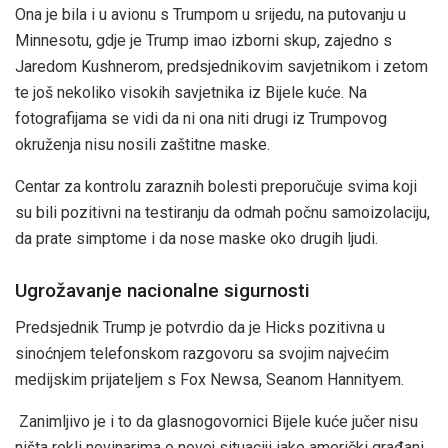
Ona je bila i u avionu s Trumpom u srijedu, na putovanju u
Minnesotu, gdje je Trump imao izborni skup, zajedno s
Jaredom Kushnerom, predsjednikovim savjetnikom i zetom
te još nekoliko visokih savjetnika iz Bijele kuće. Na
fotografijama se vidi da ni ona niti drugi iz Trumpovog
okruženja nisu nosili zaštitne maske.
Centar za kontrolu zaraznih bolesti preporučuje svima koji
su bili pozitivni na testiranju da odmah počnu samoizolaciju,
da prate simptome i da nose maske oko drugih ljudi.
Ugrožavanje nacionalne sigurnosti
Predsjednik Trump je potvrdio da je Hicks pozitivna u
sinoćnjem telefonskom razgovoru sa svojim najvećim
medijskim prijateljem s Fox Newsa, Seanom Hannityem.
Zanimljivo je i to da glasnogovornici Bijele kuće jučer nisu
ništa rekli novinarima o novoj situaciji iako američki građani