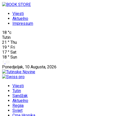
Vijesti
Aktuelno
Impressum
18
°c
Tutin
21
°
Thu
19
°
Fri
17
°
Sat
18
°
Sun
Ponedjeljak, 10 Augusta, 2026
Vijesti
Tutin
Sandžak
Aktuelno
Regija
Svijet
Crna Hronika