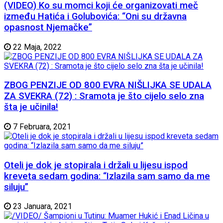
(VIDEO) Ko su momci koji će organizovati meč
između Hatića i Golubovića: “Oni su državna
opasnost Njemačke”
22 Maja, 2022
ZBOG PENZIJE OD 800 EVRA NIŠLIJKA SE UDALA
ZA SVEKRA (72) : Sramota je što cijelo selo zna
šta je učinila!
7 Februara, 2021
Oteli je dok je stopirala i držali u lijesu ispod
kreveta sedam godina: “Izlazila sam samo da me
siluju”
23 Januara, 2021