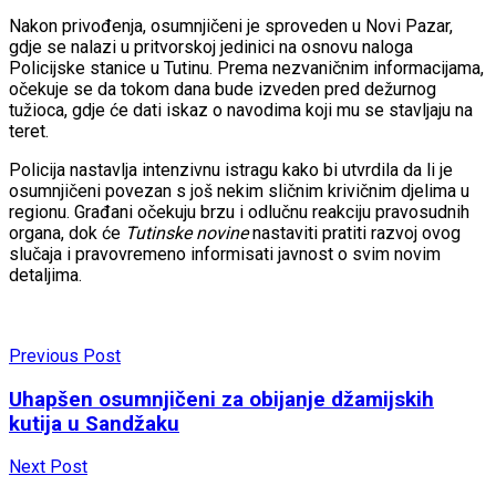
Nakon privođenja, osumnjičeni je sproveden u Novi Pazar,
gdje se nalazi u pritvorskoj jedinici na osnovu naloga
Policijske stanice u Tutinu. Prema nezvaničnim informacijama,
očekuje se da tokom dana bude izveden pred dežurnog
tužioca, gdje će dati iskaz o navodima koji mu se stavljaju na
teret.
Policija nastavlja intenzivnu istragu kako bi utvrdila da li je
osumnjičeni povezan s još nekim sličnim krivičnim djelima u
regionu. Građani očekuju brzu i odlučnu reakciju pravosudnih
organa, dok će
Tutinske novine
nastaviti pratiti razvoj ovog
slučaja i pravovremeno informisati javnost o svim novim
detaljima.
Previous Post
Uhapšen osumnjičeni za obijanje džamijskih
kutija u Sandžaku
Next Post