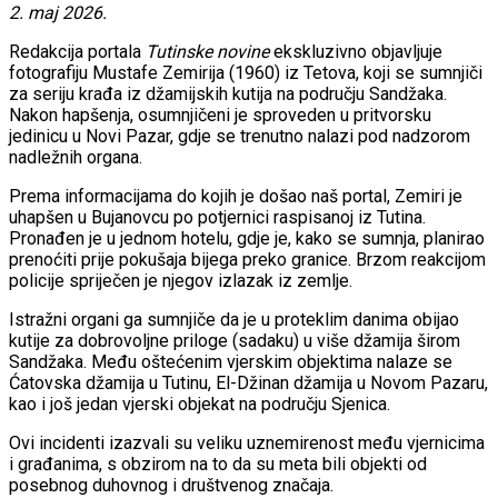
2. maj 2026.
Redakcija portala
Tutinske novine
ekskluzivno objavljuje
fotografiju Mustafe Zemirija (1960) iz Tetova, koji se sumnjiči
za seriju krađa iz džamijskih kutija na području Sandžaka.
Nakon hapšenja, osumnjičeni je sproveden u pritvorsku
jedinicu u Novi Pazar, gdje se trenutno nalazi pod nadzorom
nadležnih organa.
Prema informacijama do kojih je došao naš portal, Zemiri je
uhapšen u Bujanovcu po potjernici raspisanoj iz Tutina.
Pronađen je u jednom hotelu, gdje je, kako se sumnja, planirao
prenoćiti prije pokušaja bijega preko granice. Brzom reakcijom
policije spriječen je njegov izlazak iz zemlje.
Istražni organi ga sumnjiče da je u proteklim danima obijao
kutije za dobrovoljne priloge (sadaku) u više džamija širom
Sandžaka. Među oštećenim vjerskim objektima nalaze se
Ćatovska džamija u Tutinu, El-Džinan džamija u Novom Pazaru,
kao i još jedan vjerski objekat na području Sjenica.
Ovi incidenti izazvali su veliku uznemirenost među vjernicima
i građanima, s obzirom na to da su meta bili objekti od
posebnog duhovnog i društvenog značaja.