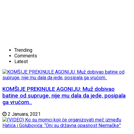
Trending
Comments
Latest
KOMŠIJE PREKINULE AGONIJU: Muž dobivao
batine od supruge, nije mu dala da jede, posipala
ga vrućom..
2 Januara, 2021