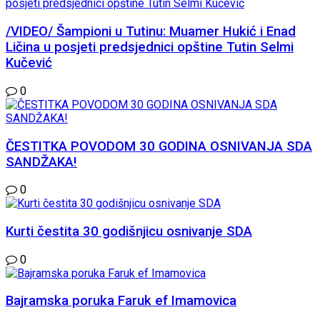
/VIDEO/ Šampioni u Tutinu: Muamer Hukić i Enad
Ličina u posjeti predsjednici opštine Tutin Selmi
Kučević
0
ČESTITKA POVODOM 30 GODINA OSNIVANJA SDA
SANDŽAKA!
0
Kurti čestita 30 godišnjicu osnivanje SDA
0
Bajramska poruka Faruk ef Imamovica