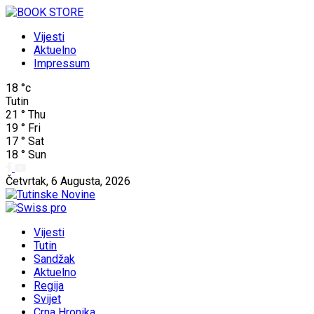
Vijesti
Aktuelno
Impressum
18
°c
Tutin
21
°
Thu
19
°
Fri
17
°
Sat
18
°
Sun
Četvrtak, 6 Augusta, 2026
Vijesti
Tutin
Sandžak
Aktuelno
Regija
Svijet
Crna Hronika