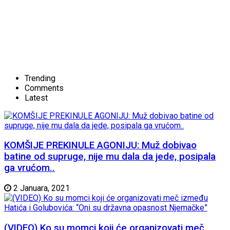
Trending
Comments
Latest
KOMŠIJE PREKINULE AGONIJU: Muž dobivao
batine od supruge, nije mu dala da jede, posipala
ga vrućom..
2 Januara, 2021
(VIDEO) Ko su momci koji će organizovati meč