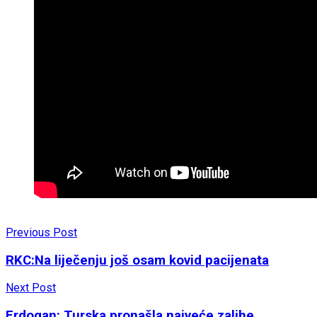
Previous Post
RKC:Na liječenju još osam kovid pacijenata
Next Post
Erdogan: Turska pronašla najveće zalihe