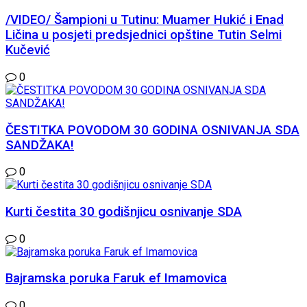
/VIDEO/ Šampioni u Tutinu: Muamer Hukić i Enad
Ličina u posjeti predsjednici opštine Tutin Selmi
Kučević
0
ČESTITKA POVODOM 30 GODINA OSNIVANJA SDA
SANDŽAKA!
0
Kurti čestita 30 godišnjicu osnivanje SDA
0
Bajramska poruka Faruk ef Imamovica
0