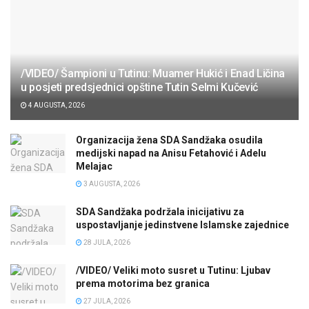
/VIDEO/ Šampioni u Tutinu: Muamer Hukić i Enad Ličina
u posjeti predsjednici opštine Tutin Selmi Kučević
4 AUGUSTA, 2026
Organizacija žena SDA Sandžaka osudila
medijski napad na Anisu Fetahović i Adelu
Melajac
3 AUGUSTA, 2026
SDA Sandžaka podržala inicijativu za
uspostavljanje jedinstvene Islamske zajednice
28 JULA, 2026
/VIDEO/ Veliki moto susret u Tutinu: Ljubav
prema motorima bez granica
27 JULA, 2026