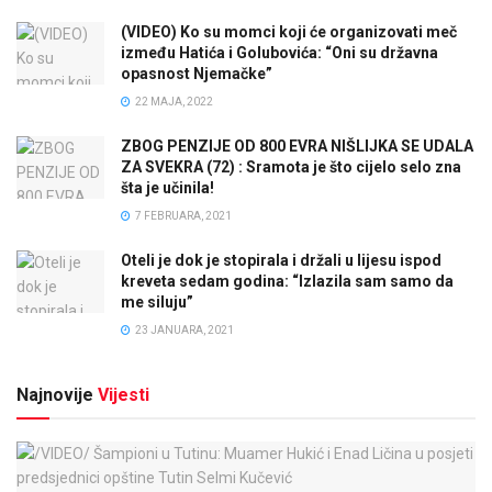
(VIDEO) Ko su momci koji će organizovati meč
između Hatića i Golubovića: “Oni su državna
opasnost Njemačke”
22 MAJA, 2022
ZBOG PENZIJE OD 800 EVRA NIŠLIJKA SE UDALA
ZA SVEKRA (72) : Sramota je što cijelo selo zna
šta je učinila!
7 FEBRUARA, 2021
Oteli je dok je stopirala i držali u lijesu ispod
kreveta sedam godina: “Izlazila sam samo da
me siluju”
23 JANUARA, 2021
Najnovije
Vijesti