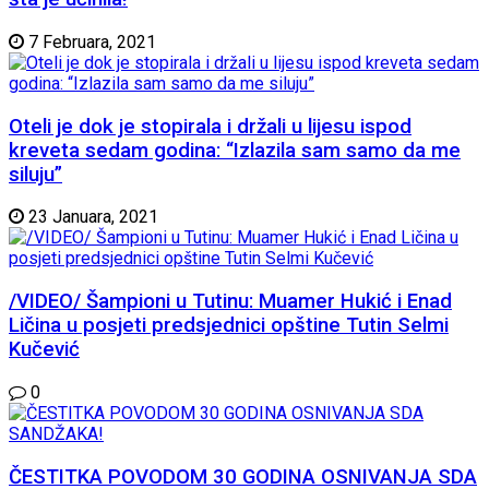
7 Februara, 2021
Oteli je dok je stopirala i držali u lijesu ispod
kreveta sedam godina: “Izlazila sam samo da me
siluju”
23 Januara, 2021
/VIDEO/ Šampioni u Tutinu: Muamer Hukić i Enad
Ličina u posjeti predsjednici opštine Tutin Selmi
Kučević
0
ČESTITKA POVODOM 30 GODINA OSNIVANJA SDA