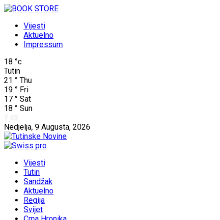
Vijesti
Aktuelno
Impressum
18
°c
Tutin
21
°
Thu
19
°
Fri
17
°
Sat
18
°
Sun
Nedjelja, 9 Augusta, 2026
Vijesti
Tutin
Sandžak
Aktuelno
Regija
Svijet
Crna Hronika