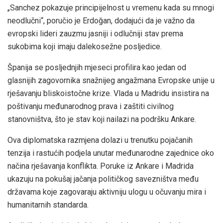
„Sanchez pokazuje principijelnost u vremenu kada su mnogi
neodlučni“, poručio je Erdoğan, dodajući da je važno da
evropski lideri zauzmu jasniji i odlučniji stav prema
sukobima koji imaju dalekosežne posljedice.
Španija se posljednjih mjeseci profilira kao jedan od
glasnijih zagovornika snažnijeg angažmana Evropske unije u
rješavanju bliskoistočne krize. Vlada u Madridu insistira na
poštivanju međunarodnog prava i zaštiti civilnog
stanovništva, što je stav koji nailazi na podršku Ankare.
Ova diplomatska razmjena dolazi u trenutku pojačanih
tenzija i rastućih podjela unutar međunarodne zajednice oko
načina rješavanja konflikta. Poruke iz Ankare i Madrida
ukazuju na pokušaj jačanja političkog savezništva među
državama koje zagovaraju aktivniju ulogu u očuvanju mira i
humanitarnih standarda.