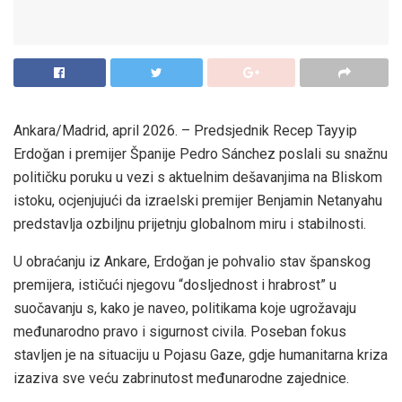
Ankara/Madrid, april 2026. – Predsjednik Recep Tayyip
Erdoğan i premijer Španije Pedro Sánchez poslali su snažnu
političku poruku u vezi s aktuelnim dešavanjima na Bliskom
istoku, ocjenjujući da izraelski premijer Benjamin Netanyahu
predstavlja ozbiljnu prijetnju globalnom miru i stabilnosti.
U obraćanju iz Ankare, Erdoğan je pohvalio stav španskog
premijera, ističući njegovu “dosljednost i hrabrost” u
suočavanju s, kako je naveo, politikama koje ugrožavaju
međunarodno pravo i sigurnost civila. Poseban fokus
stavljen je na situaciju u Pojasu Gaze, gdje humanitarna kriza
izaziva sve veću zabrinutost međunarodne zajednice.