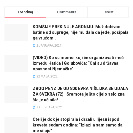
Trending
Comments
Latest
KOMŠIJE PREKINULE AGONIJU: Muž dobivao
batine od supruge, nije mu dala da jede, posipala
ga vrućom..
2 JANUARA, 2021
(VIDEO) Ko su momci koji će organizovati meč
između Hatića i Golubovića: “Oni su državna
opasnost Njemačke”
22 MAJA, 2022
ZBOG PENZIJE OD 800 EVRA NIŠLIJKA SE UDALA
ZA SVEKRA (72) : Sramota je što cijelo selo zna
šta je učinila!
7 FEBRUARA, 2021
Oteli je dok je stopirala i držali u lijesu ispod
kreveta sedam godina: “Izlazila sam samo da
me siluju”