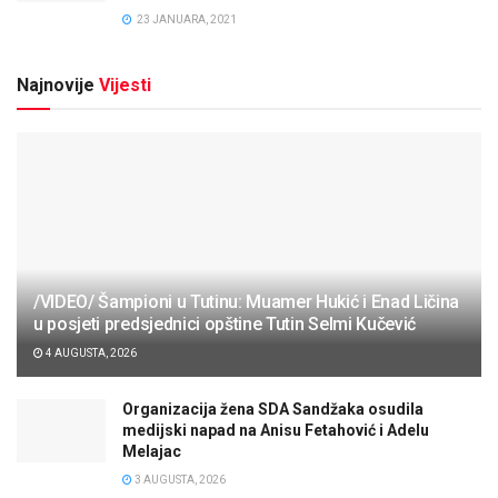
23 JANUARA, 2021
Najnovije
Vijesti
/VIDEO/ Šampioni u Tutinu: Muamer Hukić i Enad Ličina
u posjeti predsjednici opštine Tutin Selmi Kučević
4 AUGUSTA, 2026
Organizacija žena SDA Sandžaka osudila
medijski napad na Anisu Fetahović i Adelu
Melajac
3 AUGUSTA, 2026