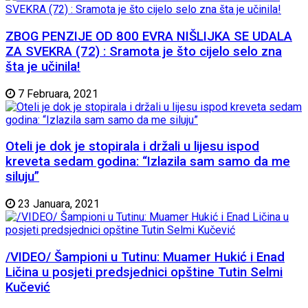
ZBOG PENZIJE OD 800 EVRA NIŠLIJKA SE UDALA
ZA SVEKRA (72) : Sramota je što cijelo selo zna
šta je učinila!
7 Februara, 2021
Oteli je dok je stopirala i držali u lijesu ispod
kreveta sedam godina: “Izlazila sam samo da me
siluju”
23 Januara, 2021
/VIDEO/ Šampioni u Tutinu: Muamer Hukić i Enad
Ličina u posjeti predsjednici opštine Tutin Selmi
Kučević