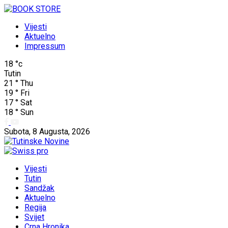
Vijesti
Aktuelno
Impressum
18
°c
Tutin
21
°
Thu
19
°
Fri
17
°
Sat
18
°
Sun
Subota, 8 Augusta, 2026
Vijesti
Tutin
Sandžak
Aktuelno
Regija
Svijet
Crna Hronika