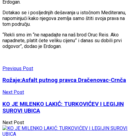
Erdogan.
Dotakao se i posljednjih dešavanja u istočnom Mediteranu,
napominjući kako njegova zemlja samo štiti svoja prava na
tom području.
“Rekli smo im “ne napadajte na naš brod Oruc Reis. Ako
napadnete, platit ćete veliku cijenu” i danas su dobili prvi
odgovor”, dodao je Erdogan.
Previous Post
Rožaje:Asfalt putnog pravca Dračenovac-Crnča
Next Post
KO JE MILENKO LAKIĆ: TURKOVIĆEV I LEGIJIN
SUROVI UBICA
Next Post