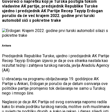
Govoreći o napretku koji je Turska postigla tokom
vladavine AK partije, predsjednik Republike Turske
ujedno i predsjednik AK Partije Recep Tayyip Erdogan
poručio da će već krajem 2022. godine prvi turski
automobil sići s pokretne trake
Ankara
Predsjednik Republike Turske, ujedno i predsjednik AK Partije
Recep Tayyip Erdogan izjavio je da je ova stranka nastala kao
rezultat težnji i zahtjeva turskog naroda, javlja Anadolu Agency
(AA).
U obraćanju na programu obilježavanja 19. godišnjice AK
Partije u Ankari, Erdogan je poručio da je datum osnivanja ove
političke partije promijenio tok dešavanja ne samo u Turskoj
nego i mnogo šire.
Naglasio je da je AK Partija od svog osnivanja naporno radila
kako bi imala podršku turskog naroda, molitve svih muslimana
u svijetu te podršku drugih, a, kako je rekao, i danas slijedi isti