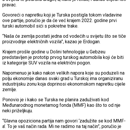
pravac.
Govoreći o napretku koji je Turska postigla tokom vladavine
ove partije, poručio je da će već krajem 2022. godine prvi
turski automobil sići s pokretne trake.
“Naša će zemlja postati jedna od vodećih u svijetu što se tiče
proizvodnje električnih vozila”, kazao je Erdogan.
Krajem prošle godine u Dolini tehnologije u Gebzeu
predstavljen je prototip prvog turskog automobila koji će biti
iz kategorije SUV vozila na električni pogon.
Napomenuo je kako nakon velikih napora koje su poduzeli na
polju ekonomije danas svaki grad u Turskoj ima organiziranu
industrijsku zonu koja doprinosi ekonomskom napretku cijele
zemlje.
Ponovio je i kako se Turska ne planira zaduživati kod
Međunarodnog monetarnog fonda (MMF) kao što to od nje
neki priželjkuju.
“Glavna opoziciona partija nam govori ‘zadužite se kod MMF-
a’. To je vaš način rada. Mi ne radimo na taj način”, poručio je