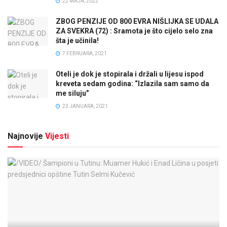
22 MAJA, 2022
ZBOG PENZIJE OD 800 EVRA NIŠLIJKA SE UDALA
ZA SVEKRA (72) : Sramota je što cijelo selo zna
šta je učinila!
7 FEBRUARA, 2021
Oteli je dok je stopirala i držali u lijesu ispod
kreveta sedam godina: “Izlazila sam samo da
me siluju”
23 JANUARA, 2021
Najnovije
Vijesti