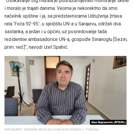
“Oslikavanje tog murala je podrazumijevalo montiranje skele
i moralo je trajati danima. Veoma je nekorektno da smo
načelnik opštine i ja, sa predstavnicama Udruženja žrtava
rata ‘Foča 92-95.’, u sjedištu UN-a u Sarajevu, održali dva
sastanka, a jedan i u općini, uz posredovanje tada
rezidentne ambasadorice UN-a, gospođe Sinanoglu [Sezin,
prim. red.]”, navodi Izet Spahić.
Izet Spahić: Sačekati ishod procesa pred sudom u Trebinju