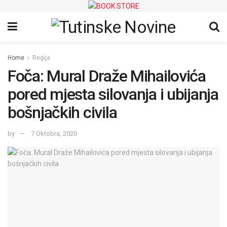
Home
Regija
Foča: Mural Draže Mihailovića
pored mjesta silovanja i ubijanja
bošnjačkih civila
by
7 Oktobra, 2020