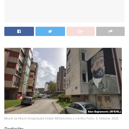
Mural sa likom Dragoljuba Draže Mihailovića u centru Foče, 5. oktobar 2020.