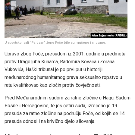
U sportskoj sali “Partizan” žene Foče bile su mučene i silovane.
Upravo zbog Foče, presudom iz 2001. godine u predmetu
protiv Dragoljuba Kunarca, Radomira Kovača i Zorana
Vukovića, Haški tribunal je po prvi put u historiji
međunarodnog humanitarnog prava seksualno ropstvo u
ratu kvalifikovao kao zločin protiv čovječnosti.
Pred Međunarodnim sudom za ratne zločine u Hagu, Sudom
Bosne i Hercegovine, te još četiri suda, izrečeno je 19
presuda za ratne zločine na području Foče, od kojih se 14
presuda odnosi i na krivično djelo silovanja.