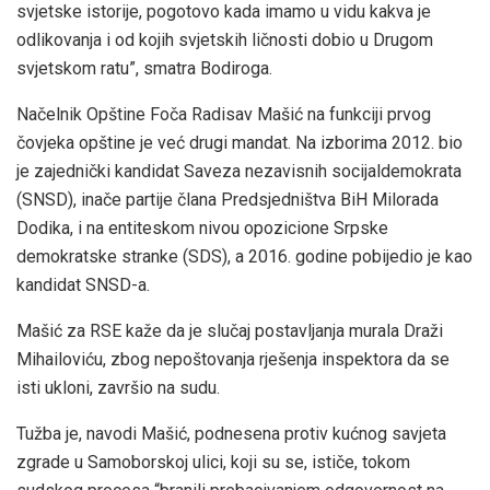
svjetske istorije, pogotovo kada imamo u vidu kakva je
odlikovanja i od kojih svjetskih ličnosti dobio u Drugom
svjetskom ratu”, smatra Bodiroga.
Načelnik Opštine Foča Radisav Mašić na funkciji prvog
čovjeka opštine je već drugi mandat. Na izborima 2012. bio
je zajednički kandidat Saveza nezavisnih socijaldemokrata
(SNSD), inače partije člana Predsjedništva BiH Milorada
Dodika, i na entiteskom nivou opozicione Srpske
demokratske stranke (SDS), a 2016. godine pobijedio je kao
kandidat SNSD-a.
Mašić za RSE kaže da je slučaj postavljanja murala Draži
Mihailoviću, zbog nepoštovanja rješenja inspektora da se
isti ukloni, završio na sudu.
Tužba je, navodi Mašić, podnesena protiv kućnog savjeta
zgrade u Samoborskoj ulici, koji su se, ističe, tokom