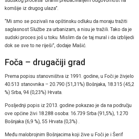
sudskog procesa “branili prebacivanjem odgovornost na
komšije iz drugog ulaza”.
“Mi smo se pozivali na opštinsku odluku da moraju tražiti
saglasnost Službe za urbanizam, a nisu je tražili. Tako da je
sudski proces još u toku. Mislim da će taj mural i da izblijedi
dok se sve to ne riješi”, dodaje Mašić.
Foča – drugačiji grad
Prema popisu stanovništva iz 1991. godine, u Foči je živjelo
40.513 stanovnika – 20.790 (51,31%) Bošnjaka, 18.315 (45,2
%) Srba, 94 (0,23%) Hrvata.
Posljednji popis iz 2013. godine pokazao je da na području
ove općine živi 18.288 osoba: 16.739 Srba (91,5%), 1.270
Bošnjaka (6,9 %), 55 Hrvata (0,3%) .
Među malobrojnim Bošnjacima koji žive u Foči je i Šerif