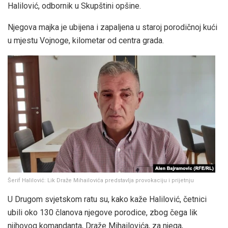
Halilović, odbornik u Skupštini opšine.
Njegova majka je ubijena i zapaljena u staroj porodičnoj kući
u mjestu Vojnoge, kilometar od centra grada.
Šerif Halilović: Lik Draže Mihailovića predstavlja provokaciju i prijetnju
U Drugom svjetskom ratu su, kako kaže Halilović, četnici
ubili oko 130 članova njegove porodice, zbog čega lik
njihovog komandanta, Draže Mihailovića, za njega,