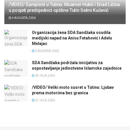
/VIDEO/ Šampioni u Tutinu: Muamer Hukić i Enad Ličina
u posjeti predsjednici opštine Tutin Selmi Kučević
4 AUGUSTA, 2026
Organizacija žena SDA Sandžaka osudila
medijski napad na Anisu Fetahović i Adelu
Melajac
3 AUGUSTA, 2026
SDA Sandžaka podržala inicijativu za
uspostavljanje jedinstvene Islamske zajednice
28 JULA, 2026
/VIDEO/ Veliki moto susret u Tutinu: Ljubav
prema motorima bez granica
27 JULA, 2026