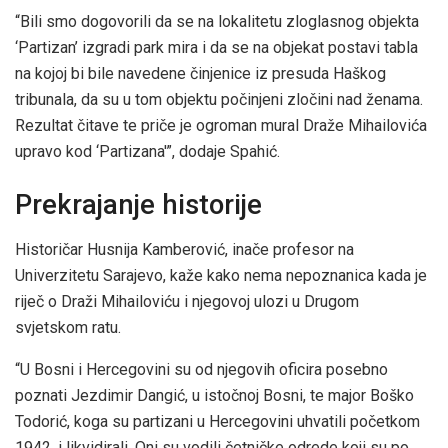
“Bili smo dogovorili da se na lokalitetu zloglasnog objekta
‘Partizan’ izgradi park mira i da se na objekat postavi tabla
na kojoj bi bile navedene činjenice iz presuda Haškog
tribunala, da su u tom objektu počinjeni zločini nad ženama.
Rezultat čitave te priče je ogroman mural Draže Mihailovića
upravo kod ‘Partizana'”, dodaje Spahić.
Prekrajanje historije
Historičar Husnija Kamberović, inače profesor na
Univerzitetu Sarajevo, kaže kako nema nepoznanica kada je
riječ o Draži Mihailoviću i njegovoj ulozi u Drugom
svjetskom ratu.
“U Bosni i Hercegovini su od njegovih oficira posebno
poznati Jezdimir Dangić, u istočnoj Bosni, te major Boško
Todorić, koga su partizani u Hercegovini uhvatili početkom
1942. i likvidirali. Oni su vodili četničke odrede koji su po