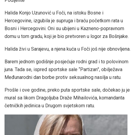
Podijelite
Halida Konjo Uzunović u Foči, na istoku Bosne i
Hercegovine, izgubila je supruga i braću početkom rata u
Bosni i Hercegovini. Oni su ubijeni u Kazneno-popravnom
domu u tom gradu, koji je bio pretvoren u logor za Bošnjake.
Halida živi u Sarajevu, a njena kuća u Foči još nije obnovljena.
Barem jednom godišnje posjećuje rodni grad i to polovinom
juna. Tada se, ispred sportske sale “Partizan”, obilježava
Međunarodni dan borbe protiv seksualnog nasilja u ratu.
Prošle i ove godine, preko puta sportske sale, dočekao ju je
mural sa likom Dragoljuba Draže Mihailovića, komandanta
četničkih jedinica u Drugom svjetskom ratu.