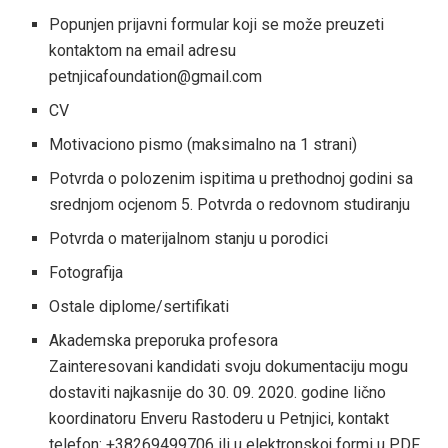
Popunjen prijavni formular koji se može preuzeti
kontaktom na email adresu
petnjicafoundation@gmail.com
CV
Motivaciono pismo (maksimalno na 1 strani)
Potvrda o polozenim ispitima u prethodnoj godini sa
srednjom ocjenom 5. Potvrda o redovnom studiranju
Potvrda o materijalnom stanju u porodici
Fotografija
Ostale diplome/sertifikati
Akademska preporuka profesora
Zainteresovani kandidati svoju dokumentaciju mogu
dostaviti najkasnije do 30. 09. 2020. godine lično
koordinatoru Enveru Rastoderu u Petnjici, kontakt
telefon: +38269499706 ili u elektronskoj formi u PDF