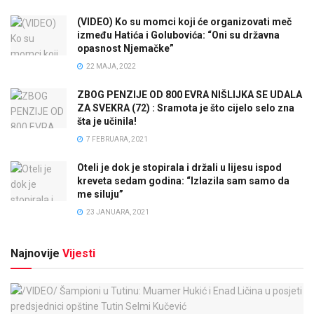
(VIDEO) Ko su momci koji će organizovati meč
između Hatića i Golubovića: “Oni su državna
opasnost Njemačke”
22 MAJA, 2022
ZBOG PENZIJE OD 800 EVRA NIŠLIJKA SE UDALA
ZA SVEKRA (72) : Sramota je što cijelo selo zna
šta je učinila!
7 FEBRUARA, 2021
Oteli je dok je stopirala i držali u lijesu ispod
kreveta sedam godina: “Izlazila sam samo da
me siluju”
23 JANUARA, 2021
Najnovije
Vijesti