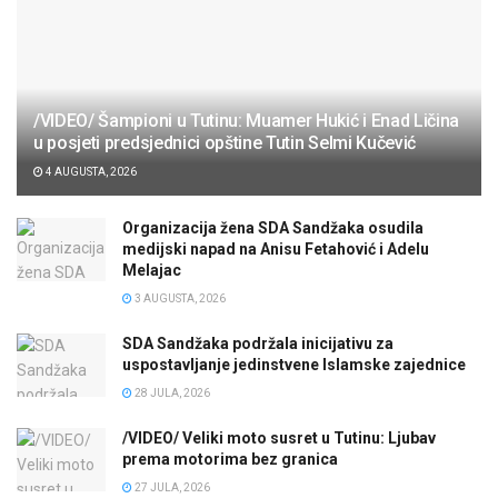
/VIDEO/ Šampioni u Tutinu: Muamer Hukić i Enad Ličina
u posjeti predsjednici opštine Tutin Selmi Kučević
4 AUGUSTA, 2026
Organizacija žena SDA Sandžaka osudila
medijski napad na Anisu Fetahović i Adelu
Melajac
3 AUGUSTA, 2026
SDA Sandžaka podržala inicijativu za
uspostavljanje jedinstvene Islamske zajednice
28 JULA, 2026
/VIDEO/ Veliki moto susret u Tutinu: Ljubav
prema motorima bez granica
27 JULA, 2026