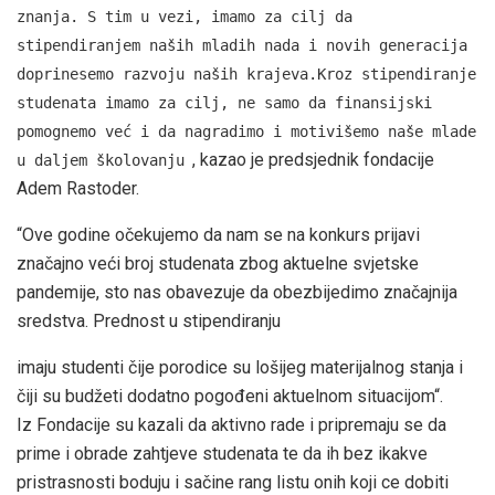
znanja. S tim u vezi, imamo za cilj da
stipendiranjem naših mladih nada i novih generacija
doprinesemo razvoju naših krajeva.Kroz stipendiranje
studenata imamo za cilj, ne samo da finansijski
pomognemo već i da nagradimo i motivišemo naše mlade
, kazao je predsjednik fondacije
u daljem školovanju
Adem Rastoder.
“Ove godine očekujemo da nam se na konkurs prijavi
značajno veći broj studenata zbog aktuelne svjetske
pandemije, sto nas obavezuje da obezbijedimo značajnija
sredstva. Prednost u stipendiranju
imaju studenti čije porodice su lošijeg materijalnog stanja i
čiji su budžeti dodatno pogođeni aktuelnom situacijom“.
Iz Fondacije su kazali da aktivno rade i pripremaju se da
prime i obrade zahtjeve studenata te da ih bez ikakve
pristrasnosti boduju i sačine rang listu onih koji ce dobiti