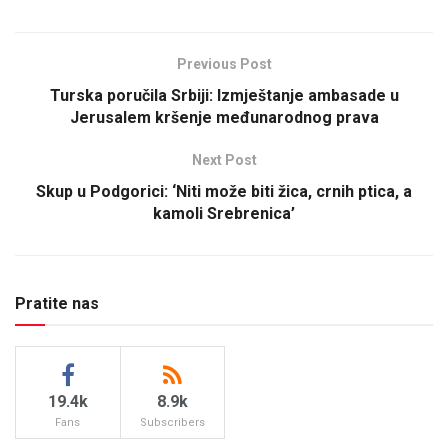
Previous Post
Turska poručila Srbiji: Izmještanje ambasade u
Jerusalem kršenje međunarodnog prava
Next Post
Skup u Podgorici: ‘Niti može biti žica, crnih ptica, a
kamoli Srebrenica’
Pratite nas
19.4k
8.9k
Fans
Subscribers