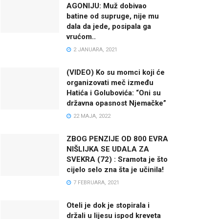
AGONIJU: Muž dobivao
batine od supruge, nije mu
dala da jede, posipala ga
vrućom..
2 JANUARA, 2021
(VIDEO) Ko su momci koji će
organizovati meč između
Hatića i Golubovića: “Oni su
državna opasnost Njemačke”
22 MAJA, 2022
ZBOG PENZIJE OD 800 EVRA
NIŠLIJKA SE UDALA ZA
SVEKRA (72) : Sramota je što
cijelo selo zna šta je učinila!
7 FEBRUARA, 2021
Oteli je dok je stopirala i
držali u lijesu ispod kreveta