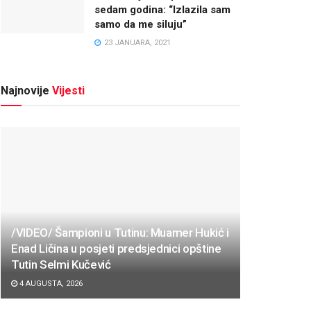
sedam godina: “Izlazila sam
samo da me siluju”
23 JANUARA, 2021
Najnovije
Vijesti
/VIDEO/ Šampioni u Tutinu: Muamer Hukić i
Enad Ličina u posjeti predsjednici opštine
Tutin Selmi Kučević
4 AUGUSTA, 2026