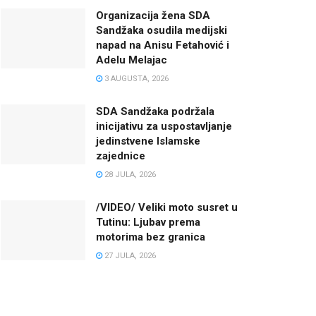
Organizacija žena SDA
Sandžaka osudila medijski
napad na Anisu Fetahović i
Adelu Melajac
3 AUGUSTA, 2026
SDA Sandžaka podržala
inicijativu za uspostavljanje
jedinstvene Islamske
zajednice
28 JULA, 2026
/VIDEO/ Veliki moto susret u
Tutinu: Ljubav prema
motorima bez granica
27 JULA, 2026