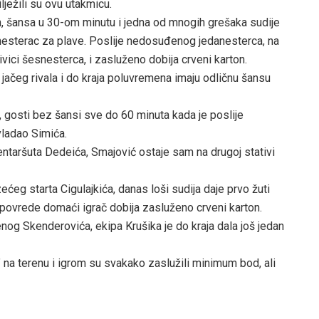
lježili su ovu utakmicu.
h, šansa u 30-om minutu i jedna od mnogih grešaka sudije
anesterac za plave. Poslije nedosuđenog jedanesterca, na
 ivici šesnesterca, i zasluženo dobija crveni karton.
o jačeg rivala i do kraja poluvremena imaju odličnu šansu
 gosti bez šansi sve do 60 minuta kada je poslije
vladao Simića.
 centaršuta Dedeića, Smajović ostaje sam na drugoj stativi
ćeg starta Cigulajkića, danas loši sudija daje prvo žuti
 povrede domaći igrač dobija zasluženo crveni karton.
g Skenderovića, ekipa Krušika je do kraja dala još jedan
” na terenu i igrom su svakako zaslužili minimum bod, ali