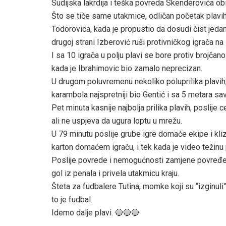
Sudijska lakrdija i teška povreda Skenderovića obi
Što se tiče same utakmice, odličan početak plavi
Todorovica, kada je propustio da dosudi čist jed
drugoj strani Izberović ruši protivničkog igrača na
I sa 10 igrača u polju plavi se bore protiv brojčan
kada je Ibrahimovic bio zamalo neprecizan.
U drugom poluvremenu nekoliko poluprilika plavih,
karambola najspretniji bio Gentić i sa 5 metara sa
Pet minuta kasnije najbolja prilika plavih, poslije
ali ne uspjeva da ugura loptu u mrežu.
U 79 minutu poslije grube igre domaće ekipe i klize
karton domaćem igraču, i tek kada je video težinu
Poslije povrede i nemogućnosti zamjene povređeno
gol iz penala i privela utakmicu kraju.
Šteta za fudbalere Tutina, momke koji su “izginuli
to je fudbal.
Idemo dalje plavi. 🔵🔵🔵