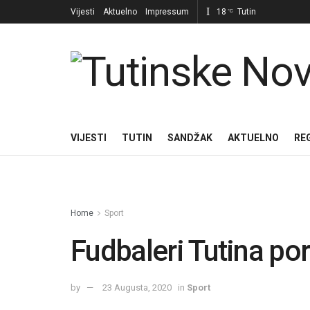
Vijesti
Aktuelno
Impressum
18
Tutin
°C
VIJESTI
TUTIN
SANDŽAK
AKTUELNO
RE
Home
Sport
Fudbaleri Tutina po
by
23 Augusta, 2020
in
Sport