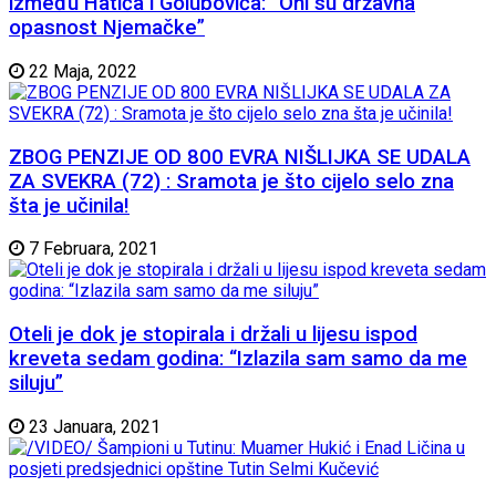
između Hatića i Golubovića: “Oni su državna
opasnost Njemačke”
22 Maja, 2022
ZBOG PENZIJE OD 800 EVRA NIŠLIJKA SE UDALA
ZA SVEKRA (72) : Sramota je što cijelo selo zna
šta je učinila!
7 Februara, 2021
Oteli je dok je stopirala i držali u lijesu ispod
kreveta sedam godina: “Izlazila sam samo da me
siluju”
23 Januara, 2021