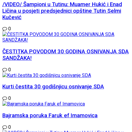
/VIDEO/ Šampioni u Tutinu: Muamer Hukić i Enad
Ličina u posjeti predsjednici opštine Tutin Selmi
Kučević
0
ČESTITKA POVODOM 30 GODINA OSNIVANJA SDA
SANDŽAKA!
0
Kurti čestita 30 godišnjicu osnivanje SDA
0
Bajramska poruka Faruk ef Imamovica
0