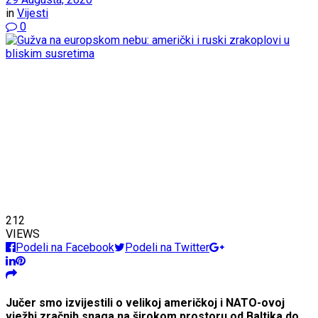
in
Vijesti
0
212
VIEWS
Podeli na Facebook
Podeli na Twitter
Jučer smo izvijestili o velikoj američkoj i NATO-ovoj
vježbi zračnih snaga na širokom prostoru od Baltika do