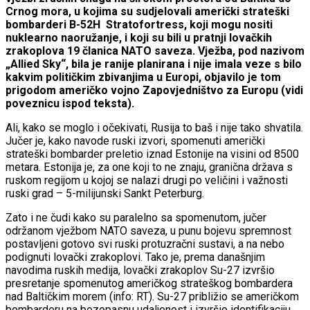
Crnog mora, u kojima su sudjelovali američki strateški
bombarderi B-52H Stratofortress, koji mogu nositi
nuklearno naoružanje, i koji su bili u pratnji lovačkih
zrakoplova 19 članica NATO saveza. Vježba, pod nazivom
„Allied Sky“, bila je ranije planirana i nije imala veze s bilo
kakvim političkim zbivanjima u Europi, objavilo je tom
prigodom američko vojno Zapovjedništvo za Europu (vidi
poveznicu ispod teksta).
Ali, kako se moglo i očekivati, Rusija to baš i nije tako shvatila.
Jučer je, kako navode ruski izvori, spomenuti američki
strateški bombarder preletio iznad Estonije na visini od 8500
metara. Estonija je, za one koji to ne znaju, granična država s
ruskom regijom u kojoj se nalazi drugi po veličini i važnosti
ruski grad – 5-milijunski Sankt Peterburg.
Zato i ne čudi kako su paralelno sa spomenutom, jučer
održanom vježbom NATO saveza, u punu bojevu spremnost
postavljeni gotovo svi ruski protuzračni sustavi, a na nebo
podignuti lovački zrakoplovi. Tako je, prema današnjim
navodima ruskih medija, lovački zrakoplov Su-27 izvršio
presretanje spomenutog američkog strateškog bombardera
nad Baltičkim morem (info: RT). Su-27 približio se američkom
bombarderu na bezopasnu udaljenost i izvršio identifikaciju,