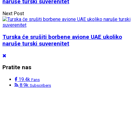
naruše turski suverenitet
Next Post
Turska će srušiti borbene avione UAE ukoliko
naruše turski suverenitet
Pratite nas
19.4k
Fans
8.9k
Subscribers