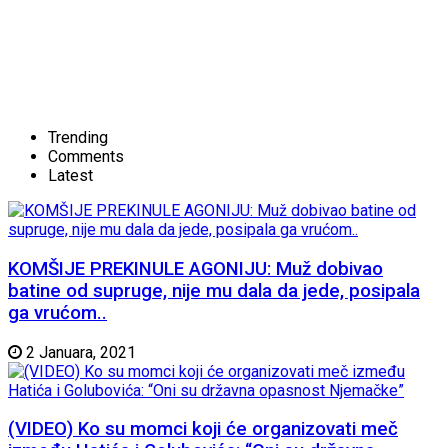
Trending
Comments
Latest
KOMŠIJE PREKINULE AGONIJU: Muž dobivao
batine od supruge, nije mu dala da jede, posipala
ga vrućom..
2 Januara, 2021
(VIDEO) Ko su momci koji će organizovati meč