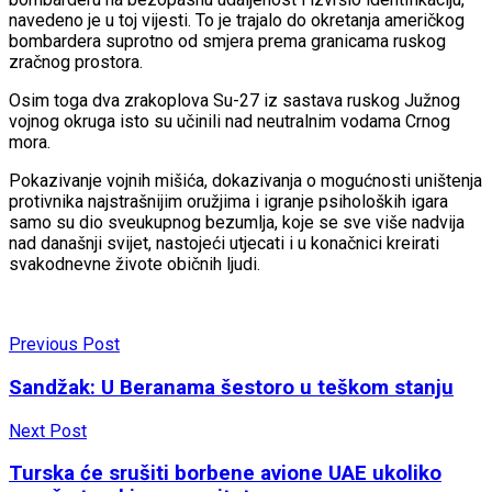
navedeno je u toj vijesti. To je trajalo do okretanja američkog
bombardera suprotno od smjera prema granicama ruskog
zračnog prostora.
Osim toga dva zrakoplova Su-27 iz sastava ruskog Južnog
vojnog okruga isto su učinili nad neutralnim vodama Crnog
mora.
Pokazivanje vojnih mišića, dokazivanja o mogućnosti uništenja
protivnika najstrašnijim oružjima i igranje psiholoških igara
samo su dio sveukupnog bezumlja, koje se sve više nadvija
nad današnji svijet, nastojeći utjecati i u konačnici kreirati
svakodnevne živote običnih ljudi.
Previous Post
Sandžak: U Beranama šestoro u teškom stanju
Next Post
Turska će srušiti borbene avione UAE ukoliko