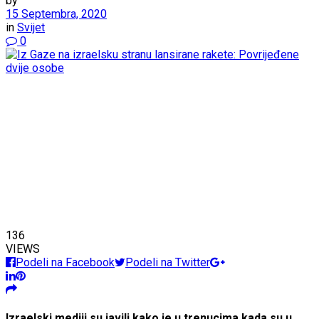
by
15 Septembra, 2020
in
Svijet
0
136
VIEWS
Podeli na Facebook
Podeli na Twitter
Izraelski mediji su javili kako je u trenucima kada su u