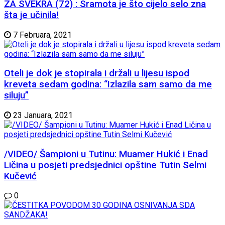
ZA SVEKRA (72) : Sramota je što cijelo selo zna
šta je učinila!
7 Februara, 2021
Oteli je dok je stopirala i držali u lijesu ispod
kreveta sedam godina: “Izlazila sam samo da me
siluju”
23 Januara, 2021
/VIDEO/ Šampioni u Tutinu: Muamer Hukić i Enad
Ličina u posjeti predsjednici opštine Tutin Selmi
Kučević
0