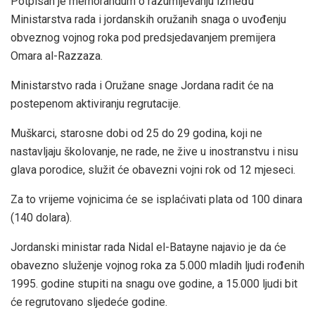
Potpisan je memorandum o razumijevanju između
Ministarstva rada i jordanskih oružanih snaga o uvođenju
obveznog vojnog roka pod predsjedavanjem premijera
Omara al-Razzaza.
Ministarstvo rada i Oružane snage Jordana radit će na
postepenom aktiviranju regrutacije.
Muškarci, starosne dobi od 25 do 29 godina, koji ne
nastavljaju školovanje, ne rade, ne žive u inostranstvu i nisu
glava porodice, služit će obavezni vojni rok od 12 mjeseci.
Za to vrijeme vojnicima će se isplaćivati ​​plata od 100 dinara
(140 dolara).
Jordanski ministar rada Nidal el-Batayne najavio je da će
obavezno služenje vojnog roka za 5.000 mladih ljudi rođenih
1995. godine stupiti na snagu ove godine, a 15.000 ljudi bit
će regrutovano sljedeće godine.