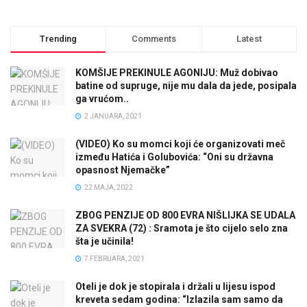
Trending
Comments
Latest
KOMŠIJE PREKINULE AGONIJU: Muž dobivao
batine od supruge, nije mu dala da jede, posipala
ga vrućom..
2 JANUARA, 2021
(VIDEO) Ko su momci koji će organizovati meč
između Hatića i Golubovića: “Oni su državna
opasnost Njemačke”
22 MAJA, 2022
ZBOG PENZIJE OD 800 EVRA NIŠLIJKA SE UDALA
ZA SVEKRA (72) : Sramota je što cijelo selo zna
šta je učinila!
7 FEBRUARA, 2021
Oteli je dok je stopirala i držali u lijesu ispod
kreveta sedam godina: “Izlazila sam samo da