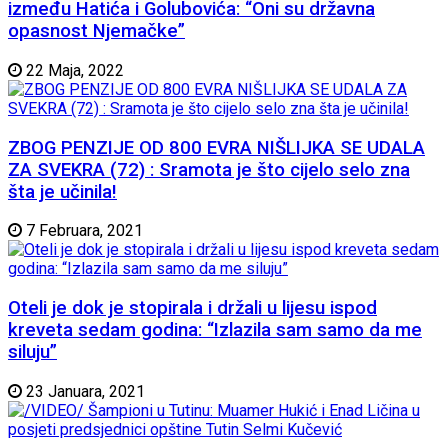
između Hatića i Golubovića: “Oni su državna
opasnost Njemačke”
22 Maja, 2022
ZBOG PENZIJE OD 800 EVRA NIŠLIJKA SE UDALA
ZA SVEKRA (72) : Sramota je što cijelo selo zna
šta je učinila!
7 Februara, 2021
Oteli je dok je stopirala i držali u lijesu ispod
kreveta sedam godina: “Izlazila sam samo da me
siluju”
23 Januara, 2021