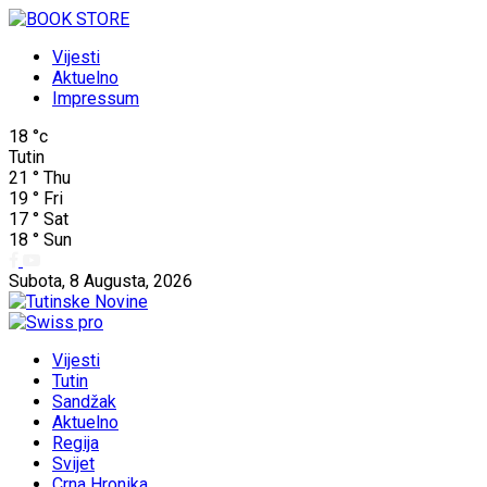
Vijesti
Aktuelno
Impressum
18
°c
Tutin
21
°
Thu
19
°
Fri
17
°
Sat
18
°
Sun
Subota, 8 Augusta, 2026
Vijesti
Tutin
Sandžak
Aktuelno
Regija
Svijet
Crna Hronika