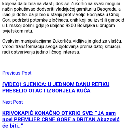
koljena da bi bila na vlasti, dok se Zukorlić na svaki mogući
način pokušavao dodvoriti vladajućoj garnituri u Beogradu, a
išao je dotle, da je bio u stanju protiv volje Bošnjaka u Crnoj
Gori, podržati potomke zločinaca, onih koji su izvršili genocid
u Limskoj dolini, gdje je ubijeno 9200 Bošnjaka u drugom
svjetskom ratu.
Ovakvim manipulacijama Zukorlića, vidljiva je glad za vlašću,
vršeći transformaciju svoga djelovanja prema datoj situaciji,
radi ostvarivanja jedino ličnog interesa.
Previous Post
(VIDEO) SJENICA: U JEDNOM DANU REFIKU
PRESELIO OTAC I IZGORJELA KUĆA
Next Post
KRIVOKAPIĆ KONAČNO OTKRIO SVE: ”JA sam
novi PREMIJER CRNE GORE a DRITAN Abazović
će biti…”