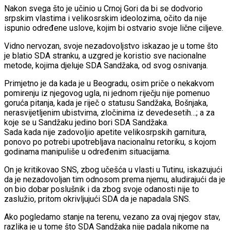
Nakon svega što je učinio u Crnoj Gori da bi se dodvorio
srpskim vlastima i velikosrskim ideolozima, očito da nije
ispunio određene uslove, kojim bi ostvario svoje lične ciljeve.
Vidno nervozan, svoje nezadovoljstvo iskazao je u tome što
je blatio SDA stranku, a uzgred je koristio sve nacionalne
metode, kojima djeluje SDA Sandžaka, od svog osnivanja.
Primjetno je da kada je u Beogradu, osim priče o nekakvom
pomirenju iz njegovog ugla, ni jednom riječju nije pomenuo
goruća pitanja, kada je riječ o statusu Sandžaka, Bošnjaka,
nerasvijetljenim ubistvima, zločinima iz devedesetih…; a za
koje se u Sandžaku jedino bori SDA Sandžaka.
Sada kada nije zadovoljio apetite velikosrpskih garnitura,
ponovo po potrebi upotrebljava nacionalnu retoriku, s kojom
godinama manipuliše u određenim situacijama.
On je kritikovao SNS, zbog učešća u vlasti u Tutinu, iskazujući
da je nezadovoljan tim odnosom prema njemu, aludirajući da je
on bio dobar poslušnik i da zbog svoje odanosti nije to
zaslužio, pritom okrivljujući SDA da je napadala SNS.
Ako pogledamo stanje na terenu, vezano za ovaj njegov stav,
razlika je u tome što SDA Sandžaka nije padala nikome na