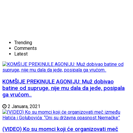
Trending
Comments
Latest
KOMŠIJE PREKINULE AGONIJU: Muž dobivao
batine od supruge, nije mu dala da jede, posipala
ga vrućom..
2 Januara, 2021
(VIDEO) Ko su momci koji će organizovati meč