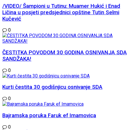
/VIDEO/ Šampioni u Tutinu: Muamer Hukić i Enad
Ličina u posjeti predsjednici opštine Tutin Selmi
Kučević
0
ČESTITKA POVODOM 30 GODINA OSNIVANJA SDA
SANDŽAKA!
0
Kurti čestita 30 godišnjicu osnivanje SDA
0
Bajramska poruka Faruk ef Imamovica
0