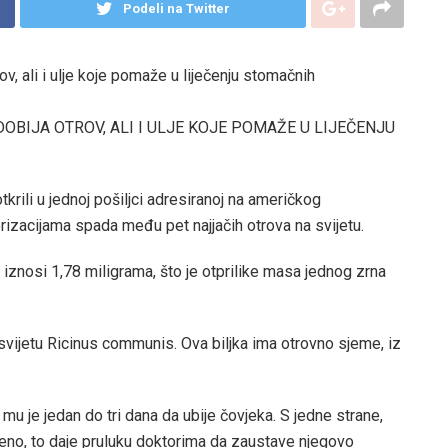
Podeli na Twitter
OBIJA OTROV, ALI I ULJE KOJE POMAŽE U LIJEČENJU
otkrili u jednoj pošiljci adresiranoj na američkog
zacijama spada među pet najjačih otrova na svijetu.
iznosi 1,78 miligrama, što je otprilike masa jednog zrna
a svijetu Ricinus communis. Ova biljka ima otrovno sjeme, iz
 mu je jedan do tri dana da ubije čovjeka. S jedne strane,
meno, to daje pruluku doktorima da zaustave njegovo