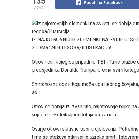
135
Podeli na Facebook
VIEWS
IZ NAJOTROVNIJIH SLEMENKI NA SVIJETU SE D
STOMAČNIH TEGOBA/ILUSTRACIJA
Otrov ricin, kojeg su pripadnici FBI i Tajne službe 
predsjednika Donalda Trumpa, prema svim kategori
Smrtonosna doza, koja može ubiti jednog čovjeka, 
soli.
Otrov se dobija iz, zvanično, najotrovnije biljke n
kojeg se ekstrakcijom dobija otrov ricin.
Ovaj je otrov, relativno spor u djelovanju. Potrebno
time se otežava otkrivanje uzroka smrti. Istovre