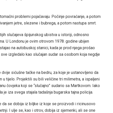
tomačni problemi pojačavaju. Počinje povraćanje, a potom
azivanjem jetre, slezene i bubrega, a potom nastupa smrt.
ijih slučajeva špijunskog ubistva u istoriji, odnosno
na. U Londonu je ovim otrovom 1978. godine ubijen
stajao na autobuskoj stanici, kada je prod njega prošao
e sve izgledalo kao slučajan sudar sa osobom koja negdje
 dvije sićušne tačke na bedru, za koje je ustanovljeno da
 tijelo. Projektili su bili veličine tri milimetra, a ispaljeni
branu čovjeka koji se “slučajno” sudario sa Martkovom. Iako
a je iza svega stajala tadašnja bugarska tajna policija.
 da se dobija iz biljke iz koje se proizvodi i ricinusovo
nji. I ulje se, kao i otrov, dobija iz sjemenki, ali se one