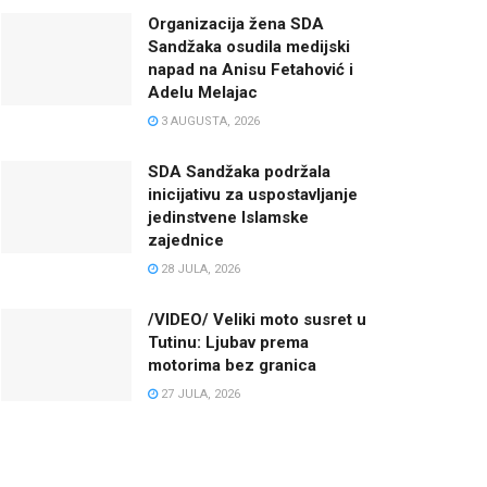
Organizacija žena SDA
Sandžaka osudila medijski
napad na Anisu Fetahović i
Adelu Melajac
3 AUGUSTA, 2026
SDA Sandžaka podržala
inicijativu za uspostavljanje
jedinstvene Islamske
zajednice
28 JULA, 2026
/VIDEO/ Veliki moto susret u
Tutinu: Ljubav prema
motorima bez granica
27 JULA, 2026