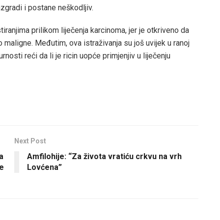
razgradi i postane neškodljiv.
tiranjima prilikom liječenja karcinoma, jer je otkriveno da
maligne. Međutim, ova istraživanja su još uvijek u ranoj
sti reći da li je ricin uopće primjenjiv u liječenju
Next Post
a
Amfilohije: “Za života vratiću crkvu na vrh
je
Lovćena”