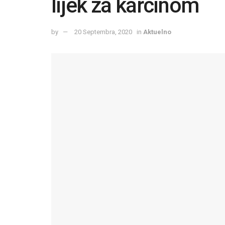
lijek za karcinom
by
20 Septembra, 2020
in
Aktuelno