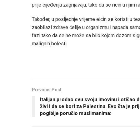
prije cijeđenja zagrijavaju, tako da se ricin u njim 
Također, u posljednje vrijeme eicin se koristi u tes
zaobilazi zdrave ćelije u organizmu i napada samo 
fazi tako da se ne može sa bilo kojom dozom sigurno
malignih bolesti.
Previous Post
Italijan prodao svu svoju imovinu i otišao d
živi i da se bori za Palestinu. Evo šta je pri
pogibije poručio muslimanima: