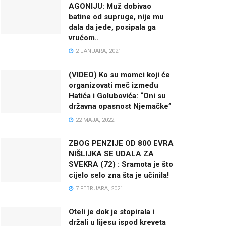
AGONIJU: Muž dobivao
batine od supruge, nije mu
dala da jede, posipala ga
vrućom..
2 JANUARA, 2021
(VIDEO) Ko su momci koji će
organizovati meč između
Hatića i Golubovića: “Oni su
državna opasnost Njemačke”
22 MAJA, 2022
ZBOG PENZIJE OD 800 EVRA
NIŠLIJKA SE UDALA ZA
SVEKRA (72) : Sramota je što
cijelo selo zna šta je učinila!
7 FEBRUARA, 2021
Oteli je dok je stopirala i
držali u lijesu ispod kreveta