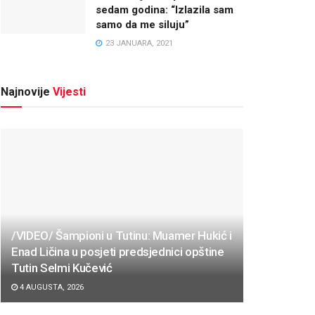
sedam godina: “Izlazila sam
samo da me siluju”
23 JANUARA, 2021
Najnovije
Vijesti
/VIDEO/ Šampioni u Tutinu: Muamer Hukić i
Enad Ličina u posjeti predsjednici opštine
Tutin Selmi Kučević
4 AUGUSTA, 2026