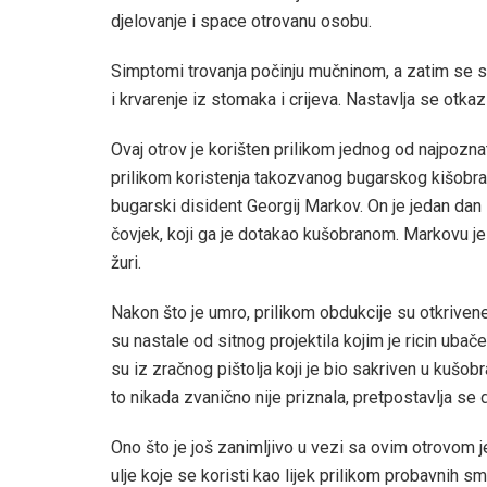
djelovanje i space otrovanu osobu.
Simptomi trovanja počinju mučninom, a zatim se s
i krvarenje iz stomaka i crijeva. Nastavlja se otk
Ovaj otrov je korišten prilikom jednog od najpoznat
prilikom koristenja takozvanog bugarskog kišobra
bugarski disident Georgij Markov. On je jedan dan 
čovjek, koji ga je dotakao kušobranom. Markovu j
žuri.
Nakon što je umro, prilikom obdukcije su otkrivene
su nastale od sitnog projektila kojim je ricin ubačen u
su iz zračnog pištolja koji je bio sakriven u kušo
to nikada zvanično nije priznala, pretpostavlja se d
Ono što je još zanimljivo u vezi sa ovim otrovom je
ulje koje se koristi kao lijek prilikom probavnih smet