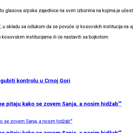
sto glasova srpske zajednice na svim izborima na kojima je učest
a”, u skladu sa odlukom da se povuče iz kosovskih institucija na s
 kosovskim institucijama ili će nastaviti sa bojkotom.
gubiti kontrolu u Crnoj Gori
 me pitaju kako se zovem Sanja, a nosim hidžab’”
 me pitaju kako se zovem Sanja, a nosim hidžab’”