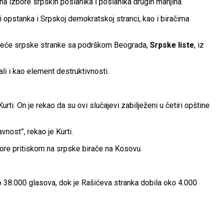
 na izbore srpskih poslanika i poslanika drugih manjina.
i opstanka i Srpskoj demokratskoj stranci, kao i biračima
 vodeće srpske stranke sa podrškom Beograda,
Srpske liste
, iz
ali i kao element destruktivnosti.
urti. On je rekao da su ovi slučajevi zabilježeni u četiri opštine
vnost”, rekao je Kurti.
zbore pritiskom na srpske birače na Kosovu.
o 38.000 glasova, dok je Rašićeva stranka dobila oko 4.000