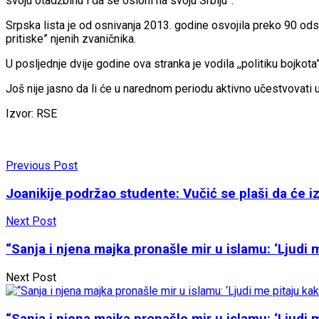
svoju otadžbinu i da se osloni na svoju Srbiju”.
Srpska lista je od osnivanja 2013. godine osvojila preko 90 od
pritiske” njenih zvaničnika.
U posljednje dvije godine ova stranka je vodila ,,politiku bojkot
Još nije jasno da li će u narednom periodu aktivno učestvovati u
Izvor: RSE
Previous Post
Joanikije podržao studente: Vučić se plaši da će iz
Next Post
“Sanja i njena majka pronašle mir u islamu: ‘Ljudi
Next Post
“Sanja i njena majka pronašle mir u islamu: ‘Ljudi