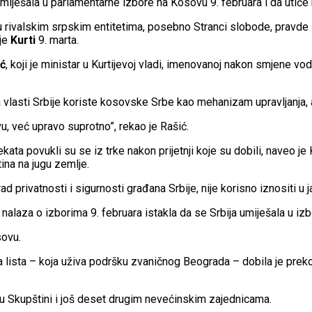
o miješala u parlamentarne izbore na Kosovu 9. februara i da utiče
tu rivalskim srpskim entitetima, posebno Stranci slobode, pravde 
 je
Kurti
9. marta.
ć
, koji je ministar u Kurtijevoj vladi, imenovanoj nakon smjene
da vlasti Srbije koriste kosovske Srbe kao mehanizam upravljanja, 
u, već upravo suprotno”, rekao je Rašić.
ata povukli su se iz trke nakon prijetnji koje su dobili, naveo je K
ina na jugu zemlje.
d privatnosti i sigurnosti građana Srbije, nije korisno iznositi u ja
h nalaza o izborima 9. februara istakla da se Srbija umiješala u i
sovu.
a lista – koja uživa podršku zvaničnog Beograda – dobila je prek
u Skupštini i još deset drugim nevećinskim zajednicama.