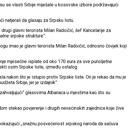
 su se vlasti Srbije miješale u kosovske izbore podržavajući
či natjerali da glasaju za Srpsku listu.
, drugi glavni terorista Milan Radoičić, šef Kancelarije za
galne srpske strukture”.
ogu imao je glavni terorista Milan Radoičić, odnosno čovjek koji
vanje mjesečne isplate od oko 170 eura za sve punoljetne
jekti osim Srpske liste, između ostalog.
 nakon što je istupio protiv Srpske liste. On je rekao da mu je
džeta Srbije, jer je izdajnik”.
,,zahvaljujući” glasovima Albanaca u mjestima kao što su
adom stekao povjerenje i drugih nevećinskih zajednica koje žive
je, pokazujući ,,snažnu posvećenost srpskog naroda da sačuva