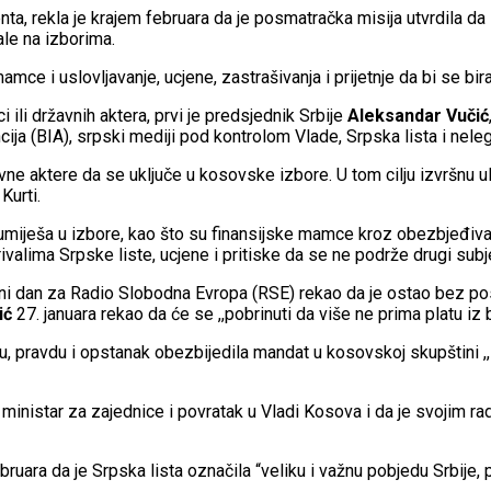
ta, rekla je krajem februara da je posmatračka misija utvrdila da
ale na izborima.
amce i uslovljavanje, ucjene, zastrašivanja i prijetnje da bi se bira
 ili državnih aktera, prvi je predsjednik Srbije
Aleksandar Vučić
ija (BIA), srpski mediji pod kontrolom Vlade, Srpska lista i nele
e aktere da se uključe u kosovske izbore. U tom cilju izvršnu ul
Kurti.
se umiješa u izbore, kao što su finansijske mamce kroz obezbjeđi
rivalima Srpske liste, ucjene i pritiske da se ne podrže drugi sub
i dan za Radio Slobodna Evropa (RSE) rekao da je ostao bez posla
ić
27. januara rekao da će se ,,pobrinuti da više ne prima platu iz bu
odu, pravdu i opstanak obezbijedila mandat u kosovskoj skupštini 
 ministar za zajednice i povratak u Vladi Kosova i da je svojim r
ebruara da je Srpska lista označila “veliku i važnu pobjedu Srbi