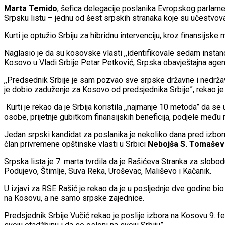
Marta Temido
, šefica delegacije poslanika Evropskog parlamen
Srpsku listu – jednu od šest srpskih stranaka koje su učestvov
Kurti je optužio Srbiju za hibridnu intervenciju, kroz finansijske m
Naglasio je da su kosovske vlasti ,,identifikovale sedam instanci
Kosovo u Vladi Srbije Petar Petković, Srpska obavještajna agenc
,,Predsednik Srbije je sam pozvao sve srpske državne i nedržavn
je dobio zaduženje za Kosovo od predsjednika Srbije”, rekao je 
Kurti je rekao da je Srbija koristila ,,najmanje 10 metoda” da 
osobe, prijetnje gubitkom finansijskih beneficija, podjele među 
Jedan srpski kandidat za poslanika je nekoliko dana pred izborn
član privremene opštinske vlasti u Srbici
Nebojša S. Tomašev
Srpska lista je 7. marta tvrdila da je Rašićeva Stranka za slob
Podujevo, Štimlje, Suva Reka, Uroševac, Mališevo i Kačanik.
U izjavi za RSE Rašić je rekao da je u posljednje dve godine bio
na Kosovu, a ne samo srpske zajednice.
Predsjednik Srbije Vučić rekao je poslije izbora na Kosovu 9. f