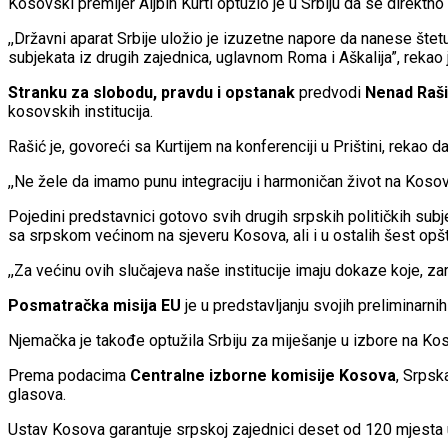
Kosovski premijer Aljbin Kurti optužio je u Srbiju da se direktn
,,Državni aparat Srbije uložio je izuzetne napore da nanese šte
subjekata iz drugih zajednica, uglavnom Roma i Aškalija”, rekao
Stranku za slobodu, pravdu i opstanak
predvodi
Nenad Raši
kosovskih institucija.
Rašić je, govoreći sa Kurtijem na konferenciji u Prištini, rekao 
,,Ne žele da imamo punu integraciju i harmoničan život na Kosov
Pojedini predstavnici gotovo svih drugih srpskih političkih subjek
sa srpskom većinom na sjeveru Kosova, ali i u ostalih šest opšt
,,Za većinu ovih slučajeva naše institucije imaju dokaze koje, zara
Posmatračka misija EU
je u predstavljanju svojih preliminarni
Njemačka je takođe optužila Srbiju za miješanje u izbore na Ko
Prema podacima
Centralne izborne komisije Kosova
, Srpsk
glasova.
Ustav Kosova garantuje srpskoj zajednici deset od 120 mjesta 