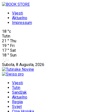
Vijesti
Aktuelno
Impressum
18
°c
Tutin
21
°
Thu
19
°
Fri
17
°
Sat
18
°
Sun
Subota, 8 Augusta, 2026
Vijesti
Tutin
Sandžak
Aktuelno
Regija
Svijet
Crna Hronika