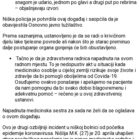
snagom je udario, jednom po glavi a drugi put po rebrima
– objašnjavaju izvori.
Niška policija je potvrdila ovaj događaj i saopćila da je
obavijestila Osnovno javno tužilaštvo.
Prema saznanjima, ustanovljeno je da se radi o krivičnom
djelu lake tjelesne povrede ali nakon što je starac preminuo
dalje postupanje organa gonjenja će biti obustavljeno.
Tačno je da je zdravstvena radnica napadnuta na svom
radnom mjestu. To je nedopustiv akt u situaciji kada
medicinsko osoblje u cijeloj zemlji rizikuje svoje živote i
zdravlje da bi pomogli oboljelima od Covida-19.
Osuđujemo ovakvo ponašanje i apelujemo na pacijente
da nam pomognu da bi svako dobio blagovremenu i
adekvatnu pomoć – rečeno je u ovoj zdravstvenoj
ustanovi.
Napadnuta medicinska sestra za sada ne želi da se oglašava
o ovom događaju.
Ovo je drugi ozbiljniji incident u niškoj bolnici od početka
epidemije koronavirusa. Nišlija M.K. (27) je 20. aprila uhapšen