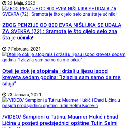
22 Maja, 2022
ZBOG PENZIJE OD 800 EVRA NIŠLIJKA SE UDALA
ZA SVEKRA (72) : Sramota je što cijelo selo zna
šta je učinila!
7 Februara, 2021
Oteli je dok je stopirala i držali u lijesu ispod
kreveta sedam godina: “Izlazila sam samo da me
siluju”
23 Januara, 2021
/VIDEO/ Šampioni u Tutinu: Muamer Hukić i Enad
Ličina u posjeti predsjednici opštine Tutin Selmi