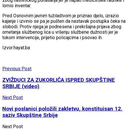
zbog nasilničkog ponašanja jer je napao medicinske radnike i
lomio inventar.
Pred Osnovnim javnim tužilaštvom je priznao djelo, izrazio
kajanje i izvinio se pa je pušten da nastavak postupka čeka na
slobodi. Protiv njega je podnesena i prekršajna prijava zbog
ometanja službenog lica u vršenju službene dužnosti jer je
tokom intervencije, prijetio policajcima i psovao ih.
Izvor:hayat.ba
Previous Post
ZVIŽDUCI ZA ZUKORLIĆA ISPRED SKUPŠTINE
SRBIJE (video)
Next Post
Novi poslanici položili zakletvu, konstituisan 12.
saziv Skupštine Srbije
Next Post