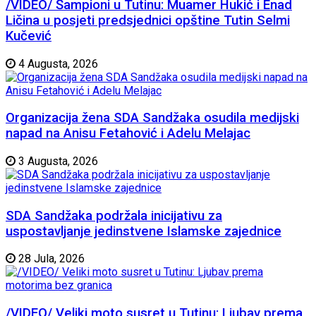
/VIDEO/ Šampioni u Tutinu: Muamer Hukić i Enad
Ličina u posjeti predsjednici opštine Tutin Selmi
Kučević
4 Augusta, 2026
Organizacija žena SDA Sandžaka osudila medijski
napad na Anisu Fetahović i Adelu Melajac
3 Augusta, 2026
SDA Sandžaka podržala inicijativu za
uspostavljanje jedinstvene Islamske zajednice
28 Jula, 2026
/VIDEO/ Veliki moto susret u Tutinu: Ljubav prema