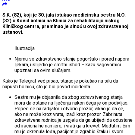
S.K. (82), koji je 30. jula istukao medicinsku sestru N.O.
(32) u Kovid bolnici na Klinici za rehabilitaciju niškog
Kliničkog centra, preminuo je sinoć u ovoj zdravstvenoj
ustanovi.
Ilustracija
Njemu se zdravstveno stanje pogoršalo i pored napora
ljekara, uslijedio je smrtni ishod – kažu sagovornici
upoznati sa ovim slučajem.
Kako je Telegraf već pisao, starac je pokušao na silu da
napusti bolnicu, što je bio povod incidenta.
Sestra mu je objasnila da zbog zdravstvenog stanja
mora da ostane na liječenju nakon čega je on podivljao.
Popeo se na radijator i otvorio prozor, vikao je da će,
ako ne može kroz vrata, izaći kroz prozor. Zabrinuta
zdravstvena radnica je uspjela da ga ubijedi da odustane
od iracionalne namjere, i vrati ga u krevet. Međutim, čim
mu je okrenula leđa, pacijent je zgrabio štaku i svom