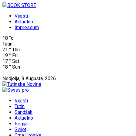
Vijesti
Aktuelno
Impressum
18
°c
Tutin
21
°
Thu
19
°
Fri
17
°
Sat
18
°
Sun
Nedjelja, 9 Augusta, 2026
Vijesti
Tutin
Sandžak
Aktuelno
Regija
Svijet
Crna Hronika