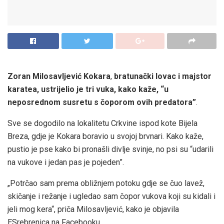
Zoran Milosavljević Kokara
,
bratunački lovac i majstor
karatea, ustrijelio je tri vuka, kako kaže, “u
neposrednom susretu s čoporom ovih predatora”
.
Sve se dogodilo na lokalitetu Crkvine ispod kote Bijela
Breza, gdje je Kokara boravio u svojoj brvnari. Kako kaže,
pustio je pse kako bi pronašli divlje svinje, no psi su “udarili
na vukove i jedan pas je pojeden”.
„Potrčao sam prema obližnjem potoku gdje se čuo lavež,
skičanje i režanje i ugledao sam čopor vukova koji su kidali i
jeli mog kera“, priča Milosavljević, kako je objavila
ESrebrenica na Facebooku.