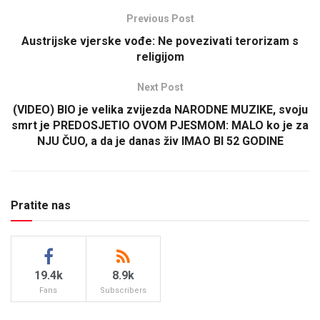
Previous Post
Austrijske vjerske vođe: Ne povezivati terorizam s
religijom
Next Post
(VIDEO) BIO je velika zvijezda NARODNE MUZIKE, svoju
smrt je PREDOSJETIO OVOM PJESMOM: MALO ko je za
NJU ČUO, a da je danas živ IMAO BI 52 GODINE
Pratite nas
19.4k
8.9k
Fans
Subscribers