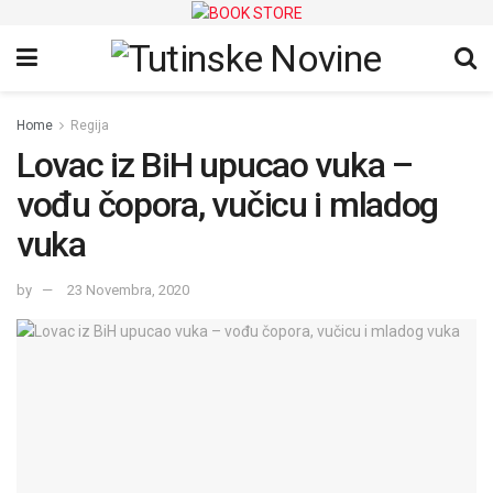
Home
Regija
Lovac iz BiH upucao vuka –
vođu čopora, vučicu i mladog
vuka
by
23 Novembra, 2020