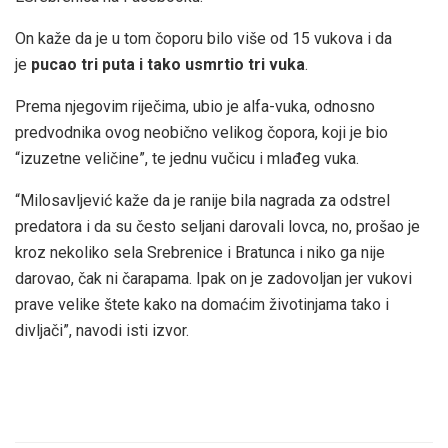
On kaže da je u tom čoporu bilo više od 15 vukova i da
je
pucao tri puta i tako usmrtio tri vuka
.
Prema njegovim riječima, ubio je alfa-vuka, odnosno
predvodnika ovog neobično velikog čopora, koji je bio
“izuzetne veličine”, te jednu vučicu i mlađeg vuka.
“Milosavljević kaže da je ranije bila nagrada za odstrel
predatora i da su često seljani darovali lovca, no, prošao je
kroz nekoliko sela Srebrenice i Bratunca i niko ga nije
darovao, čak ni čarapama. Ipak on je zadovoljan jer vukovi
prave velike štete kako na domaćim životinjama tako i
divljači”, navodi isti izvor.