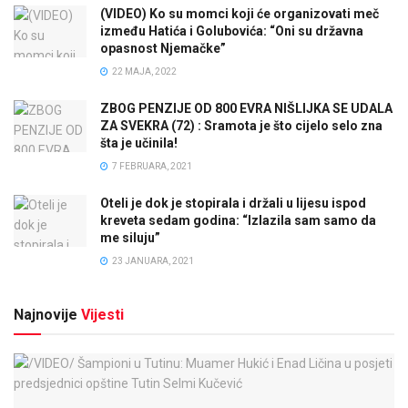
(VIDEO) Ko su momci koji će organizovati meč
između Hatića i Golubovića: “Oni su državna
opasnost Njemačke”
22 MAJA, 2022
ZBOG PENZIJE OD 800 EVRA NIŠLIJKA SE UDALA
ZA SVEKRA (72) : Sramota je što cijelo selo zna
šta je učinila!
7 FEBRUARA, 2021
Oteli je dok je stopirala i držali u lijesu ispod
kreveta sedam godina: “Izlazila sam samo da
me siluju”
23 JANUARA, 2021
Najnovije
Vijesti