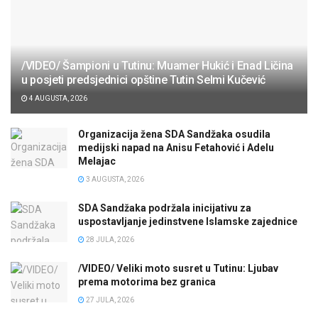
/VIDEO/ Šampioni u Tutinu: Muamer Hukić i Enad Ličina
u posjeti predsjednici opštine Tutin Selmi Kučević
4 AUGUSTA, 2026
Organizacija žena SDA Sandžaka osudila
medijski napad na Anisu Fetahović i Adelu
Melajac
3 AUGUSTA, 2026
SDA Sandžaka podržala inicijativu za
uspostavljanje jedinstvene Islamske zajednice
28 JULA, 2026
/VIDEO/ Veliki moto susret u Tutinu: Ljubav
prema motorima bez granica
27 JULA, 2026