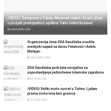
/VIDEO/ Šampioni u Tutinu: Muamer Hukić i Enad Ličina
u posjeti predsjednici opštine Tutin Selmi Kučević
4 AUGUSTA, 2026
Organizacija žena SDA Sandžaka osudila
medijski napad na Anisu Fetahović i Adelu
Melajac
3 AUGUSTA, 2026
SDA Sandžaka podržala inicijativu za
uspostavljanje jedinstvene Islamske zajednice
28 JULA, 2026
/VIDEO/ Veliki moto susret u Tutinu: Ljubav
prema motorima bez granica
27 JULA, 2026