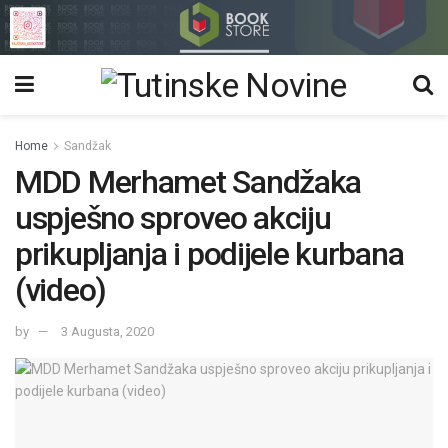
Home
Sandžak
MDD Merhamet Sandžaka
uspješno sproveo akciju
prikupljanja i podijele kurbana
(video)
by
3 Augusta, 2020