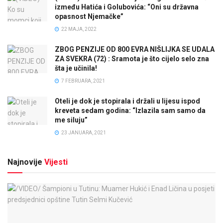
između Hatića i Golubovića: “Oni su državna
opasnost Njemačke”
22 MAJA, 2022
ZBOG PENZIJE OD 800 EVRA NIŠLIJKA SE UDALA
ZA SVEKRA (72) : Sramota je što cijelo selo zna
šta je učinila!
7 FEBRUARA, 2021
Oteli je dok je stopirala i držali u lijesu ispod
kreveta sedam godina: “Izlazila sam samo da
me siluju”
23 JANUARA, 2021
Najnovije
Vijesti