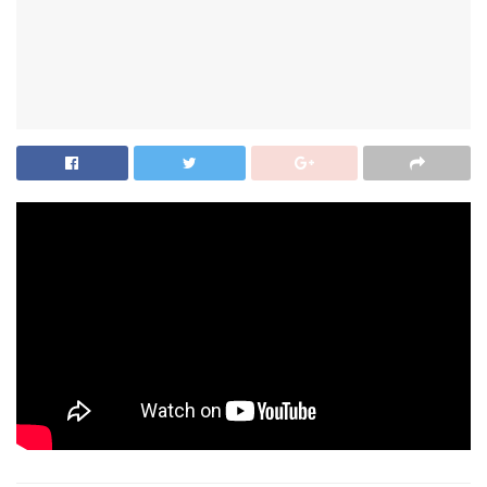
Kurbanski Bajram jedan od najvećih muslimanskih praznika i
ako je ove godine dočekan u znatno drugačijim uslovima,
bio je povod za organizaciju podjele kurbanskog mesa, koju
dugi niz godina sprovodi dobrotvorno društvo Merhamet
Sanžaka u saradnji sa turskom organizacijom: Dernek-
Bosna-Sandžak.