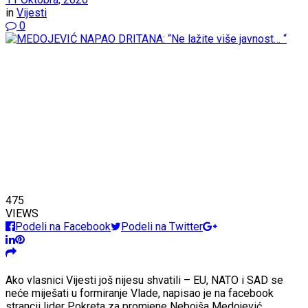
in
Vijesti
0
475
VIEWS
Podeli na Facebook
Podeli na Twitter
Ako vlasnici Vijesti još nijesu shvatili – EU, NATO i SAD se
neće miješati u formiranje Vlade, napisao je na facebook
strancii lider Pokreta za promjene Nebojša Medojević.