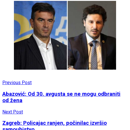
Previous Post
Abazović: Od 30. avgusta se ne mogu odbraniti
od žena
Next Post
Zagreb: Policajac ranjen, počinilac izvršio
samoubistvo