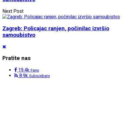
Next Post
Zagreb: Policajac ranjen, počinilac izvršio
samoubistvo
Pratite nas
19.4k
Fans
8.9k
Subscribers