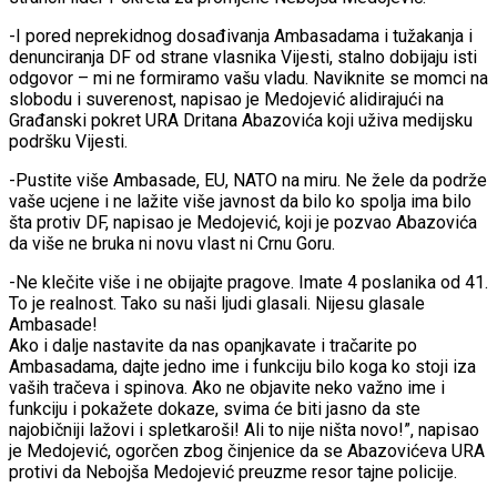
-I pored neprekidnog dosađivanja Ambasadama i tužakanja i
denunciranja DF od strane vlasnika Vijesti, stalno dobijaju isti
odgovor – mi ne formiramo vašu vladu. Naviknite se momci na
slobodu i suverenost, napisao je Medojević alidirajući na
Građanski pokret URA Dritana Abazovića koji uživa medijsku
podršku Vijesti.
-Pustite više Ambasade, EU, NATO na miru. Ne žele da podrže
vaše ucjene i ne lažite više javnost da bilo ko spolja ima bilo
šta protiv DF, napisao je Medojević, koji je pozvao Abazovića
da više ne bruka ni novu vlast ni Crnu Goru.
-Ne klečite više i ne obijajte pragove. Imate 4 poslanika od 41.
To je realnost. Tako su naši ljudi glasali. Nijesu glasale
Ambasade!
Ako i dalje nastavite da nas opanjkavate i tračarite po
Ambasadama, dajte jedno ime i funkciju bilo koga ko stoji iza
vaših tračeva i spinova. Ako ne objavite neko važno ime i
funkciju i pokažete dokaze, svima će biti jasno da ste
najobičniji lažovi i spletkaroši! Ali to nije ništa novo!”, napisao
je Medojević, ogorčen zbog činjenice da se Abazovićeva URA
protivi da Nebojša Medojević preuzme resor tajne policije.