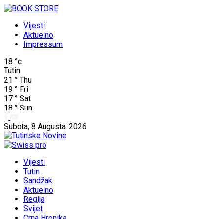
Vijesti
Aktuelno
Impressum
18
°c
Tutin
21
°
Thu
19
°
Fri
17
°
Sat
18
°
Sun
Subota, 8 Augusta, 2026
Vijesti
Tutin
Sandžak
Aktuelno
Regija
Svijet
Crna Hronika