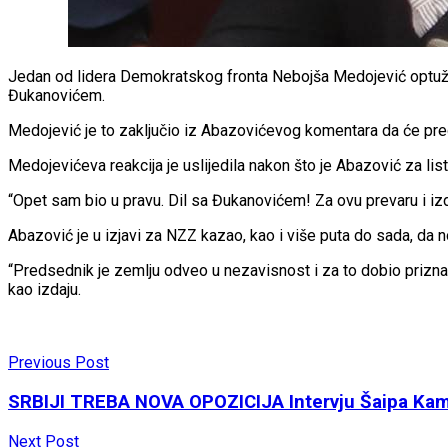
Jedan od lidera Demokratskog fronta Nebojša Medojević optužio
Đukanovićem.
Medojević je to zaključio iz Abazovićevog komentara da će preds
Medojevićeva reakcija je uslijedila nakon što je Abazović za l
“Opet sam bio u pravu. Dil sa Đukanovićem! Za ovu prevaru i izd
Abazović je u izjavi za NZZ kazao, kao i više puta do sada, da 
“Predsednik je zemlju odveo u nezavisnost i za to dobio priznanje
kao izdaju.
Previous Post
SRBIJI TREBA NOVA OPOZICIJA Intervju Šaipa Kam
Next Post