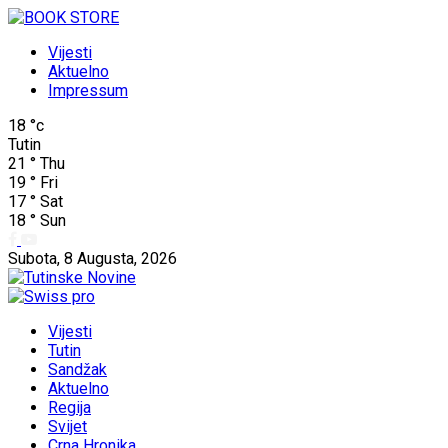
Vijesti
Aktuelno
Impressum
18
°c
Tutin
21
°
Thu
19
°
Fri
17
°
Sat
18
°
Sun
Subota, 8 Augusta, 2026
Vijesti
Tutin
Sandžak
Aktuelno
Regija
Svijet
Crna Hronika