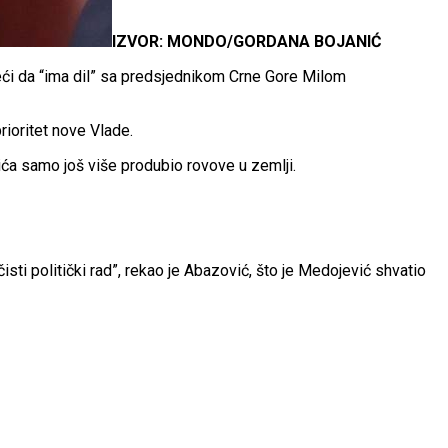
IZVOR: MONDO/GORDANA BOJANIĆ
eći da “ima dil” sa predsjednikom Crne Gore Milom
rioritet nove Vlade.
ića samo još više produbio rovove u zemlji.
isti politički rad”, rekao je Abazović, što je Medojević shvatio