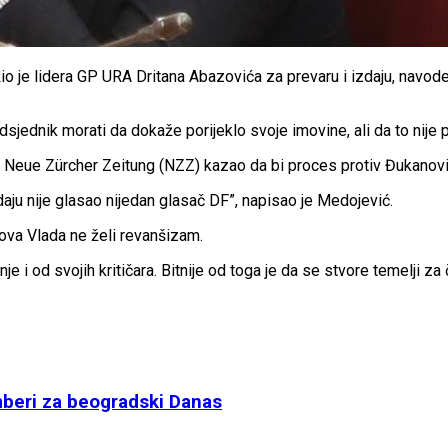
 je lidera GP URA Dritana Abazovića za prevaru i izdaju, navod
jednik morati da dokaže porijeklo svoje imovine, ali da to nije p
ist Neue Zürcher Zeitung (NZZ) kazao da bi proces protiv Đukanov
aju nije glasao nijedan glasač DF”, napisao je Medojević.
nova Vlada ne želi revanšizam.
 i od svojih kritičara. Bitnije od toga je da se stvore temelji za č
beri za beogradski Danas