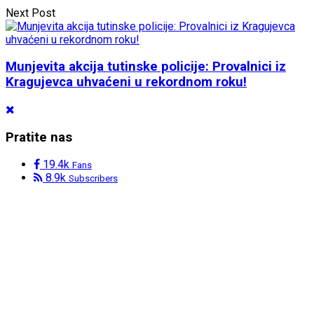
Next Post
Munjevita akcija tutinske policije: Provalnici iz
Kragujevca uhvaćeni u rekordnom roku!
Pratite nas
19.4k
Fans
8.9k
Subscribers