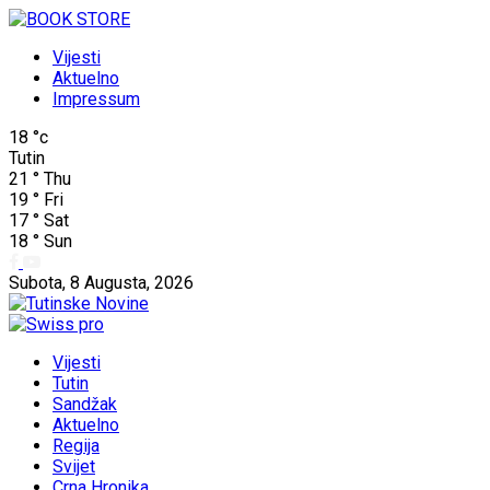
Vijesti
Aktuelno
Impressum
18
°c
Tutin
21
°
Thu
19
°
Fri
17
°
Sat
18
°
Sun
Subota, 8 Augusta, 2026
Vijesti
Tutin
Sandžak
Aktuelno
Regija
Svijet
Crna Hronika