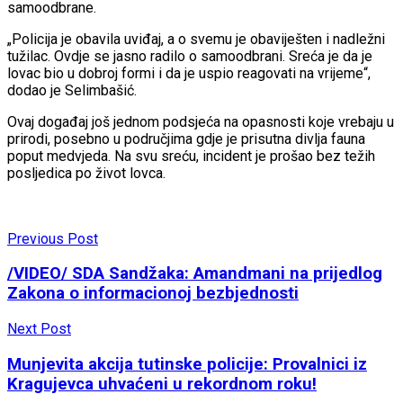
samoodbrane.
„Policija je obavila uviđaj, a o svemu je obaviješten i nadležni
tužilac. Ovdje se jasno radilo o samoodbrani. Sreća je da je
lovac bio u dobroj formi i da je uspio reagovati na vrijeme“,
dodao je Selimbašić.
Ovaj događaj još jednom podsjeća na opasnosti koje vrebaju u
prirodi, posebno u područjima gdje je prisutna divlja fauna
poput medvjeda. Na svu sreću, incident je prošao bez težih
posljedica po život lovca.
Previous Post
/VIDEO/ SDA Sandžaka: Amandmani na prijedlog
Zakona o informacionoj bezbjednosti
Next Post
Munjevita akcija tutinske policije: Provalnici iz
Kragujevca uhvaćeni u rekordnom roku!