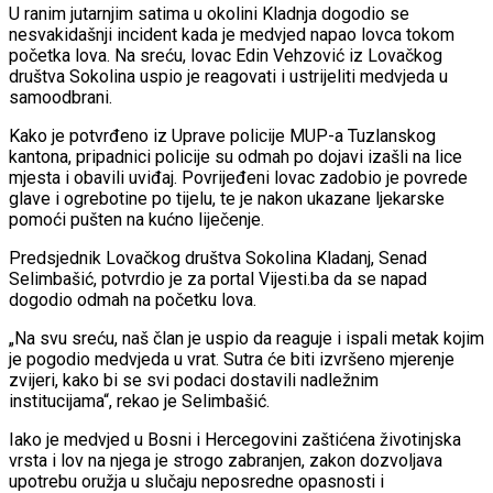
U ranim jutarnjim satima u okolini Kladnja dogodio se
nesvakidašnji incident kada je medvjed napao lovca tokom
početka lova. Na sreću, lovac Edin Vehzović iz Lovačkog
društva Sokolina uspio je reagovati i ustrijeliti medvjeda u
samoodbrani.
Kako je potvrđeno iz Uprave policije MUP-a Tuzlanskog
kantona, pripadnici policije su odmah po dojavi izašli na lice
mjesta i obavili uviđaj. Povrijeđeni lovac zadobio je povrede
glave i ogrebotine po tijelu, te je nakon ukazane ljekarske
pomoći pušten na kućno liječenje.
Predsjednik Lovačkog društva Sokolina Kladanj, Senad
Selimbašić, potvrdio je za portal Vijesti.ba da se napad
dogodio odmah na početku lova.
„Na svu sreću, naš član je uspio da reaguje i ispali metak kojim
je pogodio medvjeda u vrat. Sutra će biti izvršeno mjerenje
zvijeri, kako bi se svi podaci dostavili nadležnim
institucijama“, rekao je Selimbašić.
Iako je medvjed u Bosni i Hercegovini zaštićena životinjska
vrsta i lov na njega je strogo zabranjen, zakon dozvoljava
upotrebu oružja u slučaju neposredne opasnosti i