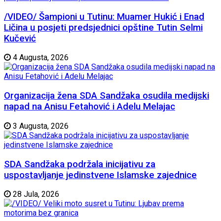
/VIDEO/ Šampioni u Tutinu: Muamer Hukić i Enad
Ličina u posjeti predsjednici opštine Tutin Selmi
Kučević
4 Augusta, 2026
Organizacija žena SDA Sandžaka osudila medijski
napad na Anisu Fetahović i Adelu Melajac
3 Augusta, 2026
SDA Sandžaka podržala inicijativu za
uspostavljanje jedinstvene Islamske zajednice
28 Jula, 2026