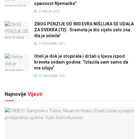
opasnost Njemačke”
22 MAJA, 2022
ZBOG PENZIJE OD 800 EVRA NIŠLIJKA SE UDALA
ZA SVEKRA (72) : Sramota je što cijelo selo zna
šta je učinila!
7 FEBRUARA, 2021
Oteli je dok je stopirala i držali u lijesu ispod
kreveta sedam godina: “Izlazila sam samo da
me siluju”
23 JANUARA, 2021
Najnovije
Vijesti