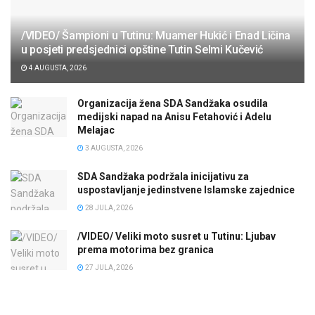
/VIDEO/ Šampioni u Tutinu: Muamer Hukić i Enad Ličina
u posjeti predsjednici opštine Tutin Selmi Kučević
4 AUGUSTA, 2026
Organizacija žena SDA Sandžaka osudila
medijski napad na Anisu Fetahović i Adelu
Melajac
3 AUGUSTA, 2026
SDA Sandžaka podržala inicijativu za
uspostavljanje jedinstvene Islamske zajednice
28 JULA, 2026
/VIDEO/ Veliki moto susret u Tutinu: Ljubav
prema motorima bez granica
27 JULA, 2026