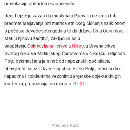
provokacije političkih eksponenata.
Reis Fejzić je kazao da muslimani Pljevalja ne smiju biti
predmet iseljavanja niti matrica etničkog čišćenja nalik onom
s početka devedesetih godina te da država Crna Gora mora
stati u njihovu zaštitu”, zaključuje se u
saopštenju.
Oskrnavljena i crkva u Nikoljcu
Drvena crkva
Svetog Nikolaja Mirlikijskog Čudotvorca u Nikoljcu u Bijelom
Polju oskrnavljena je sinoć od nepoznatih počinilaca,
obavijestili su iz Crkvene opštine Bijelo Polje, ističući da u
napadima i incidentima vezanim za vjerske objekte drugih
konfesija, prepoznaju isti rukopis.
RTCG
Previous Post