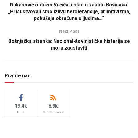
Đukanović optužio Vučića, i stao u zaštitu Bošnjaka:
„Prisustvovali smo izlivu netolerancije, primitivizma,
pokušaja obračuna s ljudima…“
Next Post
Bošnjačka stranka: Nacional-šovinistička histerija se
mora zaustaviti
Pratite nas
19.4k
8.9k
Fans
Subscribers