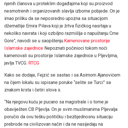
njenih članova u proteklim događajima koji su proizvod
nesmotrenih i organizovanih slavlja izborne pobjede. On je
imao priliku da se neposredno upozna sa situacijom
džematlije Emira Pilava koji je žrtva fizičkog nasrtaja u
nekoliko navrata i koji ozbiljno razmišlja o napuštanju Crne
Gore”, navodi se u saopštenju.
Kamenovane prostorije
Islamske zajednice
Nepoznati počinioci tokom noći
kamenovali su prostorije Islamske zajednice u Pljevljima,
javlja TVCG.
RTCG
Kako se dodaje, Fejzić se sastao i sa Asimom Ajanovićem
na čijem lokalu su ispisane poruke “selite se Turci” sa
znakom krsta i četiri slova s.
“Na njegovu kuću je pucano sa magistrale i o tome je
obaviješten CB Pljevlja. On je svim muslimanima Pljevalja
poručio da ovu tešku političku i bezbjednosnu situaciju
prebrode na civilizovan način i da ne nasijedaju na