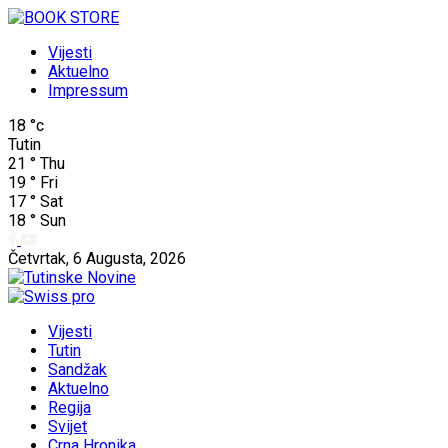
Vijesti
Aktuelno
Impressum
18
°c
Tutin
21
°
Thu
19
°
Fri
17
°
Sat
18
°
Sun
Četvrtak, 6 Augusta, 2026
Vijesti
Tutin
Sandžak
Aktuelno
Regija
Svijet
Crna Hronika