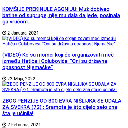
KOMŠIJE PREKINULE AGONIJU: Muž dobivao
batine od supruge, nije mu dala da jede, posipala
ga vrućom..
2 Januara, 2021
(VIDEO) Ko su momci koji će organizovati meč
između Hatića i Golubovića: “Oni su državna
opasnost Njemačke”
22 Maja, 2022
ZBOG PENZIJE OD 800 EVRA NIŠLIJKA SE UDALA
ZA SVEKRA (72) : Sramota je što cijelo selo zna
šta je učinila!
7 Februara, 2021