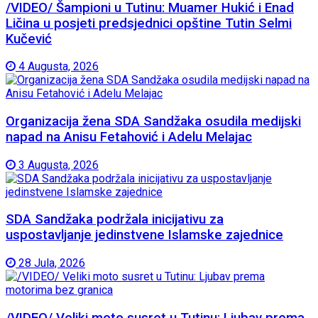
/VIDEO/ Šampioni u Tutinu: Muamer Hukić i Enad
Ličina u posjeti predsjednici opštine Tutin Selmi
Kučević
4 Augusta, 2026
Organizacija žena SDA Sandžaka osudila medijski
napad na Anisu Fetahović i Adelu Melajac
3 Augusta, 2026
SDA Sandžaka podržala inicijativu za
uspostavljanje jedinstvene Islamske zajednice
28 Jula, 2026
/VIDEO/ Veliki moto susret u Tutinu: Ljubav prema