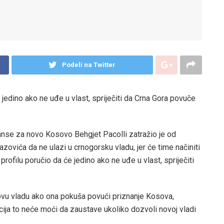
Podeli na Twitter
jedino ako ne uđe u vlast, spriječiti da Crna Gora povuče
janse za novo Kosovo Behgjet Pacolli zatražio je od
vića da ne ulazi u crnogorsku vladu, jer će time načiniti
rofilu poručio da će jedino ako ne uđe u vlast, spriječiti
 novu vladu ako ona pokuša povući priznanje Kosova,
ija to neće moći da zaustave ukoliko dozvoli novoj vladi