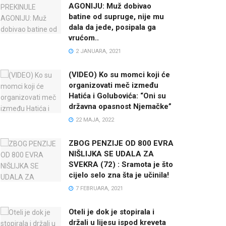
AGONIJU: Muž dobivao
batine od supruge, nije mu
dala da jede, posipala ga
vrućom..
2 JANUARA, 2021
(VIDEO) Ko su momci koji će
organizovati meč između
Hatića i Golubovića: “Oni su
državna opasnost Njemačke”
22 MAJA, 2022
ZBOG PENZIJE OD 800 EVRA
NIŠLIJKA SE UDALA ZA
SVEKRA (72) : Sramota je što
cijelo selo zna šta je učinila!
7 FEBRUARA, 2021
Oteli je dok je stopirala i
držali u lijesu ispod kreveta