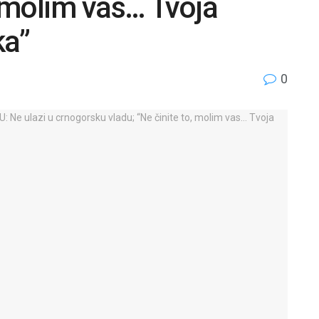
, molim vas… Tvoja
ka”
0