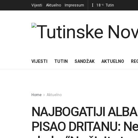
Vijesti
Aktuelno
Impressum
18
Tutin
°C
VIJESTI
TUTIN
SANDŽAK
AKTUELNO
RE
Home
Aktuelno
NAJBOGATIJI ALBA
PISAO DRITANU: Ne 