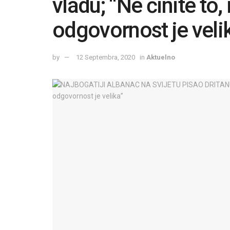
vladu; “Ne činite to
odgovornost je veli
by
12 Septembra, 2020
in
Aktuelno