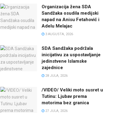
Organizacija žena SDA
Sandžaka osudila medijski
napad na Anisu Fetahović i
Adelu Melajac
3 AUGUSTA, 2026
SDA Sandžaka podržala
inicijativu za uspostavljanje
jedinstvene Islamske
zajednice
28 JULA, 2026
/VIDEO/ Veliki moto susret u
Tutinu: Ljubav prema
motorima bez granica
27 JULA, 2026