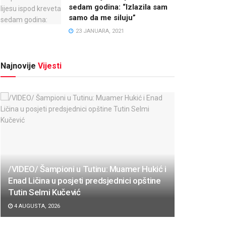
sedam godina: “Izlazila sam
samo da me siluju”
23 JANUARA, 2021
Najnovije
Vijesti
/VIDEO/ Šampioni u Tutinu: Muamer Hukić i
Enad Ličina u posjeti predsjednici opštine
Tutin Selmi Kučević
4 AUGUSTA, 2026