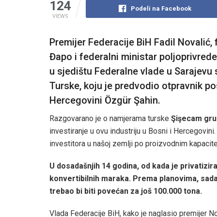
124
Podeli na Facebook
VIEWS
Premijer Federacije BiH Fadil Novalić, 
Đapo i federalni ministar poljoprivre
u sjedištu Federalne vlade u Sarajevu 
Turske, koju je predvodio otpravnik p
Hercegovini Özgür Şahin.
Razgovarano je o namjerama turske
Şişecam gru
investiranje u ovu industriju u Bosni i Hercegovin
investitora u našoj zemlji po proizvodnim kapacite
U dosadašnjih 14 godina, od kada je privatizir
konvertibilnih maraka. Prema planovima, sadaš
trebao bi biti povećan za još 100.000 tona.
Vlada Federacije BiH, kako je naglasio premijer No