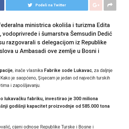
Podeli na Twitter
federalna ministrica okoliša i turizma Edita
de, vodoprivrede i šumarstva Šemsudin Dedić
su razgovarali s delegacijom iz Republike
oslova u Ambasadi ove zemlje u Bosni i
pacije
, inače vlasnika
Fabrike sode Lukavac
, za daljnje
i. Kako je saopćeno, Şişecam je jedan od najvećih turskih
tima i zapošljavanju.
ao lukavačku fabriku, investirao je 300 miliona
nji godišnji kapacitet proizvodnje od 585.000 tona
valić, cijeni odnose Republike Turske i Bosne i