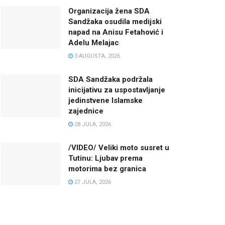
Organizacija žena SDA
Sandžaka osudila medijski
napad na Anisu Fetahović i
Adelu Melajac
3 AUGUSTA, 2026
SDA Sandžaka podržala
inicijativu za uspostavljanje
jedinstvene Islamske
zajednice
28 JULA, 2026
/VIDEO/ Veliki moto susret u
Tutinu: Ljubav prema
motorima bez granica
27 JULA, 2026