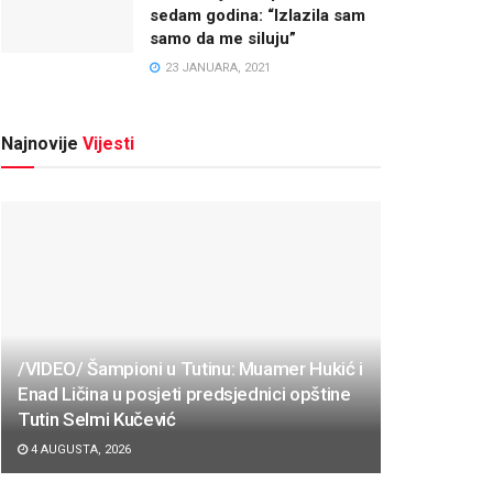
sedam godina: “Izlazila sam
samo da me siluju”
23 JANUARA, 2021
Najnovije
Vijesti
/VIDEO/ Šampioni u Tutinu: Muamer Hukić i
Enad Ličina u posjeti predsjednici opštine
Tutin Selmi Kučević
4 AUGUSTA, 2026