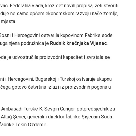
c. Federalna vlada, kroz set novih propisa, želi stvoriti
 pogoduje ne samo općem ekonomskom razvoju naše zemlje,
 mjesta.
 Bosni i Hercegovini ostvarila kupovinom Fabrike sode
ruga njena podružnica je
Rudnik krečnjaka Vijenac
.
ode je udvostručila proizvodni kapacitet i svrstala se
i i Hercegovini, Bugarskoj i Turskoj ostvaruje ukupnu
 čega gotovo četvrtina izlazi iz proizvodnih pogona u
 u Ambasadi Turske K. Sevgin Güngör, potpredsjednik za
 Altuğ Şener, generalni direktor fabrike Şişecam Soda
fabrike Tekin Özdemir.