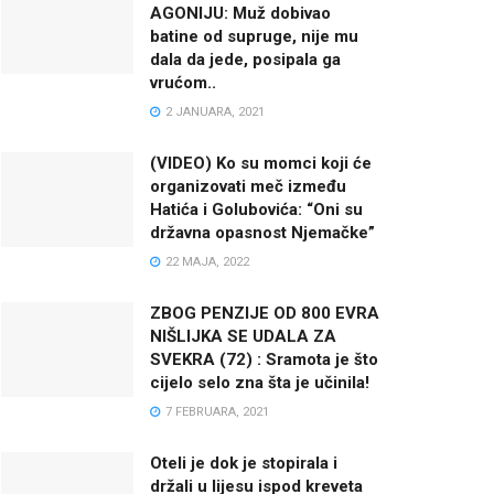
AGONIJU: Muž dobivao
batine od supruge, nije mu
dala da jede, posipala ga
vrućom..
2 JANUARA, 2021
(VIDEO) Ko su momci koji će
organizovati meč između
Hatića i Golubovića: “Oni su
državna opasnost Njemačke”
22 MAJA, 2022
ZBOG PENZIJE OD 800 EVRA
NIŠLIJKA SE UDALA ZA
SVEKRA (72) : Sramota je što
cijelo selo zna šta je učinila!
7 FEBRUARA, 2021
Oteli je dok je stopirala i
držali u lijesu ispod kreveta