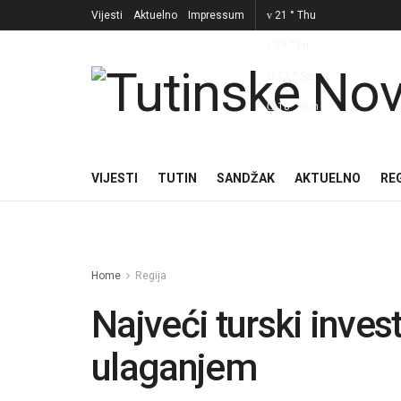
Vijesti
Aktuelno
Impressum
21
°
Thu
19
°
Fri
17
°
Sat
18
°
Sun
VIJESTI
TUTIN
SANDŽAK
AKTUELNO
RE
Home
Regija
Najveći turski invest
ulaganjem