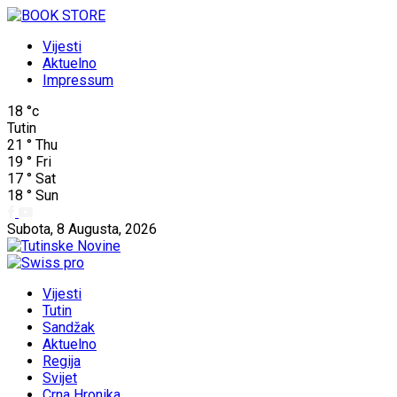
Vijesti
Aktuelno
Impressum
18
°c
Tutin
21
°
Thu
19
°
Fri
17
°
Sat
18
°
Sun
Subota, 8 Augusta, 2026
Vijesti
Tutin
Sandžak
Aktuelno
Regija
Svijet
Crna Hronika