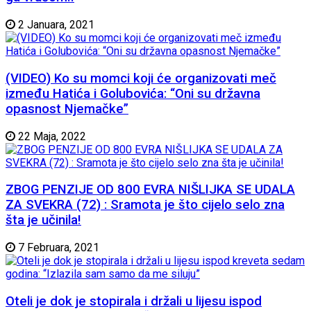
2 Januara, 2021
(VIDEO) Ko su momci koji će organizovati meč
između Hatića i Golubovića: “Oni su državna
opasnost Njemačke”
22 Maja, 2022
ZBOG PENZIJE OD 800 EVRA NIŠLIJKA SE UDALA
ZA SVEKRA (72) : Sramota je što cijelo selo zna
šta je učinila!
7 Februara, 2021
Oteli je dok je stopirala i držali u lijesu ispod