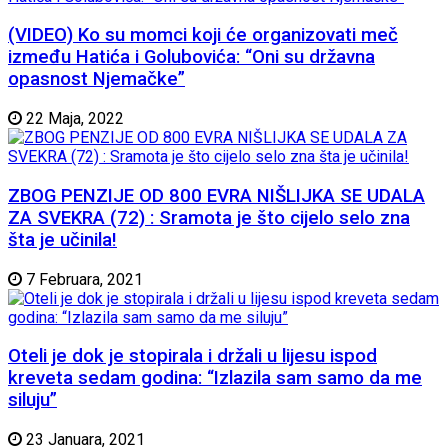
(VIDEO) Ko su momci koji će organizovati meč
između Hatića i Golubovića: “Oni su državna
opasnost Njemačke”
22 Maja, 2022
ZBOG PENZIJE OD 800 EVRA NIŠLIJKA SE UDALA
ZA SVEKRA (72) : Sramota je što cijelo selo zna
šta je učinila!
7 Februara, 2021
Oteli je dok je stopirala i držali u lijesu ispod
kreveta sedam godina: “Izlazila sam samo da me
siluju”
23 Januara, 2021