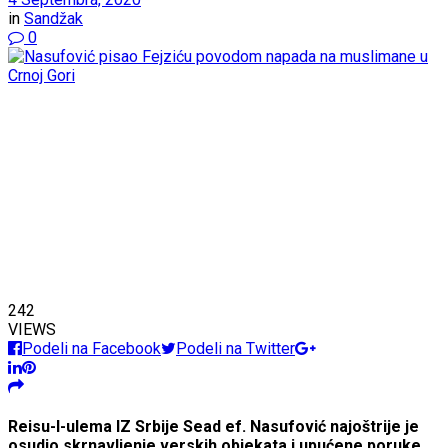
in
Sandžak
0
242
VIEWS
Podeli na Facebook
Podeli na Twitter
Reisu-l-ulema IZ Srbije Sead ef. Nasufović najoštrije je
osudio skrnavljenje verskih objekata i upućene poruke