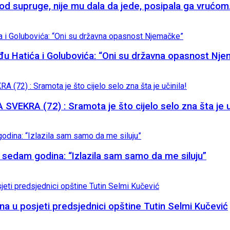
supruge, nije mu dala da jede, posipala ga vrućom.
đu Hatića i Golubovića: “Oni su državna opasnost Nj
KRA (72) : Sramota je što cijelo selo zna šta je uč
eta sedam godina: “Izlazila sam samo da me siluju”
na u posjeti predsjednici opštine Tutin Selmi Kučević